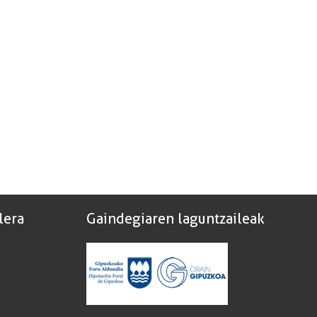
lera
Gaindegiaren laguntzaileak