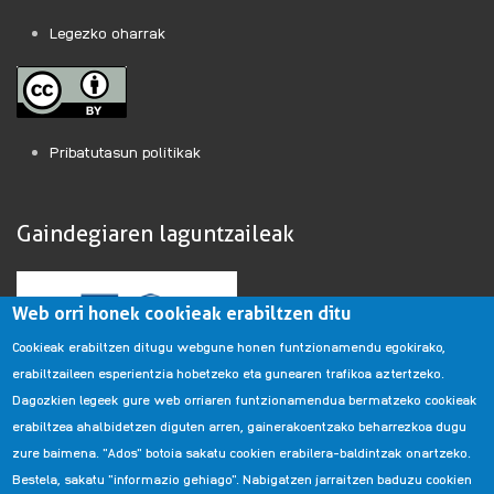
Legezko oharrak
Pribatutasun politikak
Gaindegiaren laguntzaileak
Web orri honek cookieak erabiltzen ditu
Cookieak erabiltzen ditugu webgune honen funtzionamendu egokirako,
erabiltzaileen esperientzia hobetzeko eta gunearen trafikoa aztertzeko.
Dagozkien legeek gure web orriaren funtzionamendua bermatzeko cookieak
erabiltzea ahalbidetzen diguten arren, gainerakoentzako beharrezkoa dugu
zure baimena. "Ados" botoia sakatu cookien erabilera-baldintzak onartzeko.
Bestela, sakatu "informazio gehiago". Nabigatzen jarraitzen baduzu cookien