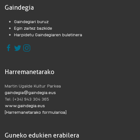
Gaindegia
Gaindegiari buruz
Egin zaitez bazkide
Harpidetu Gaindegiaren buletinera
Harremanetarako
Martin Ugalde Kultur Parkea
gaindegia@gaindegia.eus
Tel: (+34) 943 304 365
www.gaindegia.eus
[Harremanetarako formularioa]
Guneko edukien erabilera