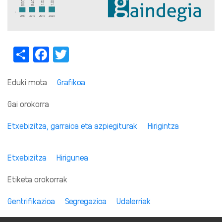
Share
Facebook
Twitter
Eduki mota
Grafikoa
Gai orokorra
Etxebizitza, garraioa eta azpiegiturak
Hirigintza
Etxebizitza
Hirigunea
Etiketa orokorrak
Gentrifikazioa
Segregazioa
Udalerriak