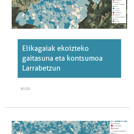
Elikagaiak ekoizteko
gaitasuna eta kontsumoa
Larrabetzun
IKUSI
ELIKAGAIAK
EKOIZTEKO
GAITASUNA
ETA
KONTSUMOA
LARRABETZUN·RI
BURUZ