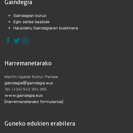
Gaindegia
Gaindegiari buruz
Egin zaitez bazkide
Harpidetu Gaindegiaren buletinera
Harremanetarako
Martin Ugalde Kultur Parkea
gaindegia@gaindegia.eus
Tel: (+34) 943 304 365
www.gaindegia.eus
[Harremanetarako formularioa]
Guneko edukien erabilera