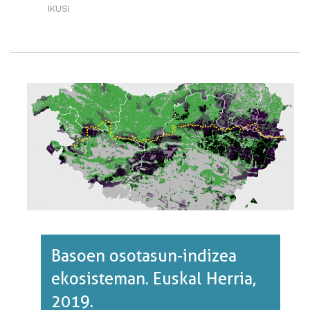
IKUSI
LURRAREN
ERABILERAREN
BILAKAERA.
EUSKAL
HERRIA,
1900/2010.·RI
BURUZ
Basoen osotasun-indizea
ekosisteman. Euskal Herria,
2019.