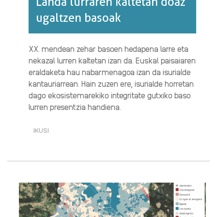
Landa lurraren kaltetan doaz
ugaltzen basoak
XX. mendean zehar basoen hedapena larre eta
nekazal lurren kaltetan izan da. Euskal paisaiaren
eraldaketa hau nabarmenagoa izan da isurialde
kantauriarrean. Hain zuzen ere, isurialde horretan
dago ekosistemarekiko integritate gutxiko baso
lurren presentzia handiena.
IKUSI
LANDA
LURRAREN
KALTETAN
DOAZ
UGALTZEN
BASOAK·RI
BURUZ