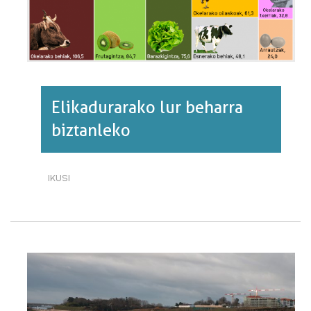
Elikadurarako lur beharra
biztanleko
IKUSI
ELIKADURARAKO
LUR
BEHARRA
BIZTANLEKO·RI
BURUZ