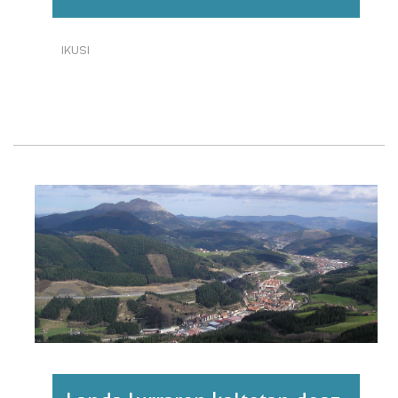
IKUSI
BASOEN
OSOTASUN-
INDIZEA
EKOSISTEMAN.
EUSKAL
HERRIA,
2019.·RI
BURUZ