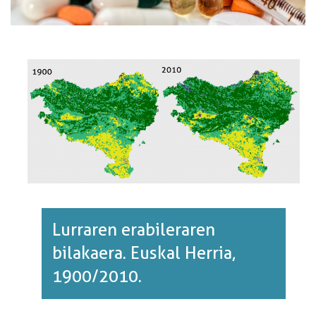
Lurraren erabileraren
bilakaera. Euskal Herria,
1900/2010.