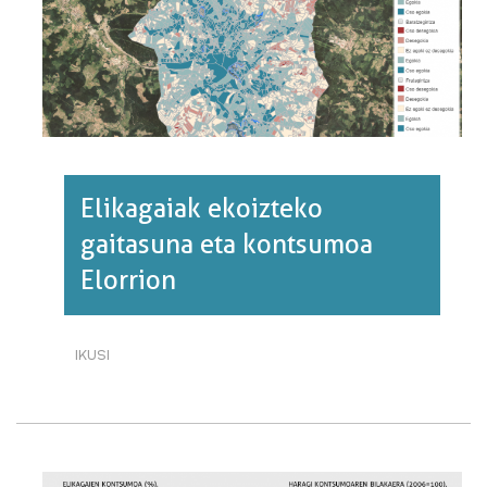
Elikagaiak ekoizteko
gaitasuna eta kontsumoa
Elorrion
IKUSI
ELIKAGAIAK
EKOIZTEKO
GAITASUNA
ETA
KONTSUMOA
ELORRION·RI