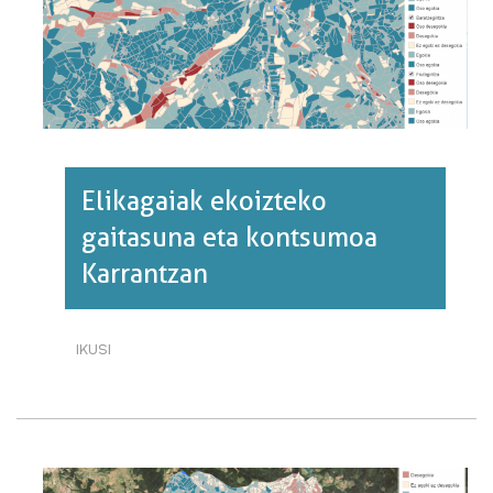
Elikagaiak ekoizteko
gaitasuna eta kontsumoa
Karrantzan
IKUSI
ELIKAGAIAK
EKOIZTEKO
GAITASUNA
ETA
KONTSUMOA
KARRANTZAN·RI
BURUZ