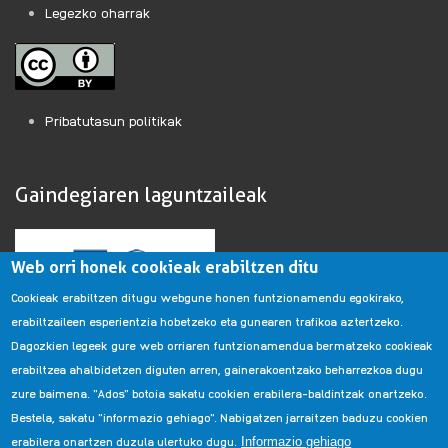
Legezko oharrak
Pribatutasun politikak
Gaindegiaren laguntzaileak
Web orri honek cookieak erabiltzen ditu
Cookieak erabiltzen ditugu webgune honen funtzionamendu egokirako,
erabiltzaileen esperientzia hobetzeko eta gunearen trafikoa aztertzeko.
Dagozkien legeek gure web orriaren funtzionamendua bermatzeko cookieak
erabiltzea ahalbidetzen diguten arren, gainerakoentzako beharrezkoa dugu
zure baimena. "Ados" botoia sakatu cookien erabilera-baldintzak onartzeko.
Bestela, sakatu "informazio gehiago". Nabigatzen jarraitzen baduzu cookien
erabilera onartzen duzula ulertuko dugu.
Informazio gehiago