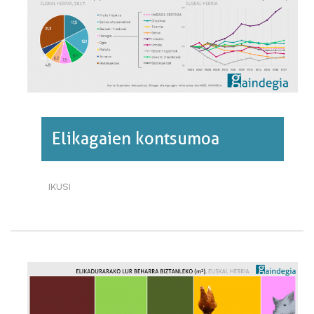
BURUZ
Elikagaien kontsumoa
IKUSI
ELIKAGAIEN
KONTSUMOA·RI
BURUZ