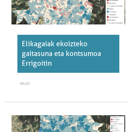
Elikagaiak ekoizteko
gaitasuna eta kontsumoa
Errigoitin
IKUSI
ELIKAGAIAK
EKOIZTEKO
GAITASUNA
ETA
KONTSUMOA
ERRIGOITIN·RI
BURUZ