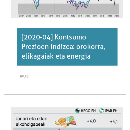
[2020-04] Kontsumo
Prezioen Indizea: orokorra,
elikagaiak eta energia
IKUSI
[2020-
04]
KONTSUMO
PREZIOEN
INDIZEA:
OROKORRA,
ELIKAGAIAK
ETA
ENERGIA·RI