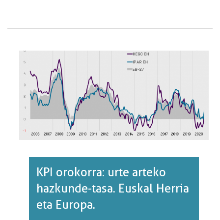
TALDEKA:
URTE
ARTEKO
HAZKUNDE-
TASA.
EUSKAL
HERRIA.·RI
BURUZ
KPI orokorra: urte arteko
hazkunde-tasa. Euskal Herria
eta Europa.