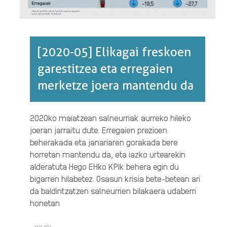
[2020-05] Elikagai freskoen
garestitzea eta erregaien
merketze joera mantendu da
2020ko maiatzean salneurriak aurreko hileko
joeran jarraitu dute. Erregaien prezioen
beherakada eta janariaren gorakada bere
horretan mantendu da, eta iazko urtearekin
alderatuta Hego EHko KPIk behera egin du
bigarren hilabetez. Osasun krisia bete-betean ari
da baldintzatzen salneurrien bilakaera udaberri
honetan
IKUSI
[2020-