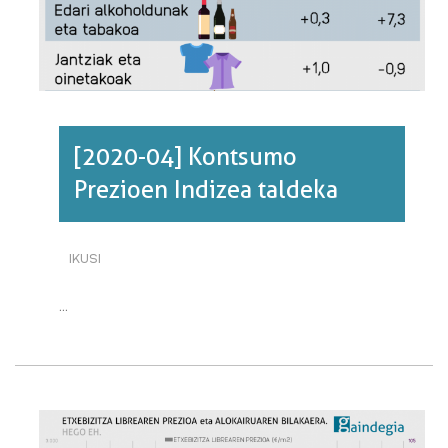
BURUZ
[2020-04] Kontsumo
Prezioen Indizea taldeka
IKUSI
[2020-
04]
KONTSUMO
...
PREZIOEN
INDIZEA
TALDEKA·RI
BURUZ