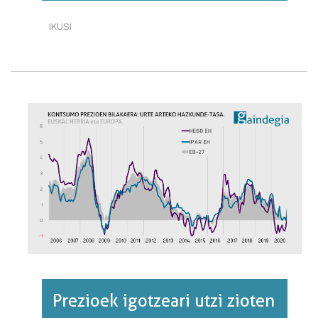
IKUSI
KPI
OROKORRA:
URTE
ARTEKO
HAZKUNDE-
TASA.
EUSKAL
HERRIA
ETA
EUROPA.·RI
BURUZ
Prezioek igotzeari utzi zioten