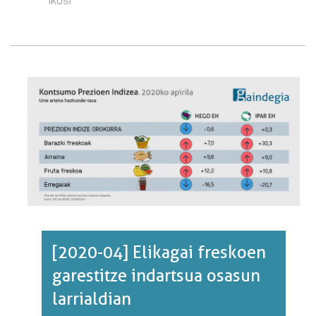
05]
ELIKAGAI
FRESKOEN
GARESTITZEA
ETA
ERREGAIEN
MERKETZE
JOERA
MANTENDU
DA·RI
BURUZ
[2020-04] Elikagai freskoen
garestitze indartsua osasun
larrialdian