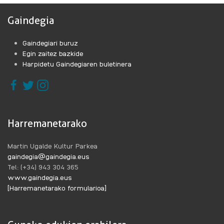
Gaindegia
Gaindegiari buruz
Egin zaitez bazkide
Harpidetu Gaindegiaren buletinera
Harremanetarako
Martin Ugalde Kultur Parkea
gaindegia@gaindegia.eus
Tel: (+34) 943 304 365
www.gaindegia.eus
[Harremanetarako formularioa]