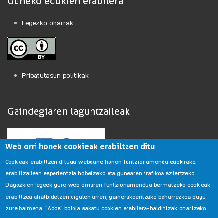
Guneko edukien erabilera
Legezko oharrak
Pribatutasun politikak
Gaindegiaren laguntzaileak
Web orri honek cookieak erabiltzen ditu
Cookieak erabiltzen ditugu webgune honen funtzionamendu egokirako,
erabiltzaileen esperientzia hobetzeko eta gunearen trafikoa aztertzeko.
Dagozkien legeek gure web orriaren funtzionamendua bermatzeko cookieak
erabiltzea ahalbidetzen diguten arren, gainerakoentzako beharrezkoa dugu
zure baimena. "Ados" botoia sakatu cookien erabilera-baldintzak onartzeko.