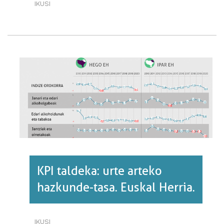
IKUSI
KPI
OROKORRA:
URTE
ARTEKO
HAZKUNDE-
TASA.
EUSKAL
HERRIA
ETA
EUROPA,
2020.·RI
BURUZ
KPI taldeka: urte arteko
hazkunde-tasa. Euskal Herria.
IKUSI
KPI