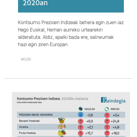
2020an
Kontsumo Prezioen Indizeak behera egin zuen iaz
Hego Euskal, Herrian aurreko urtearekin
alderatuta. Aldiz, apalki bada ere, salneurriak
hazi egin ziren Europan.
IKUSI
PREZIOEK
IGOTZEARI
UTZI
ZIOTEN
2020AN·RI
BURUZ