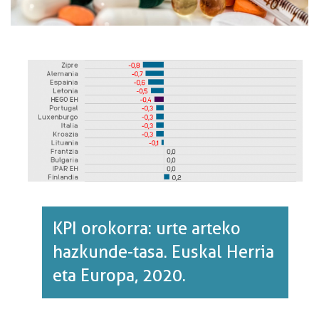
KPI orokorra: urte arteko
hazkunde-tasa. Euskal Herria
eta Europa, 2020.