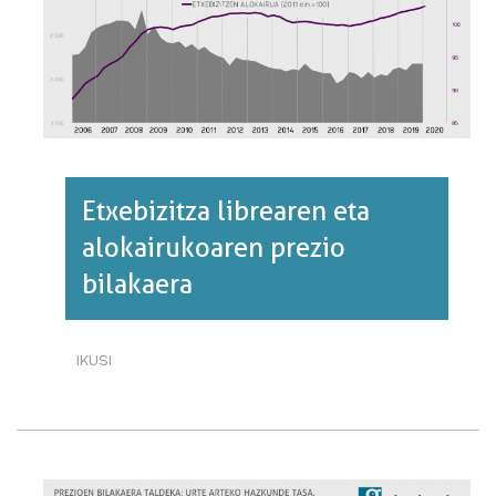
Etxebizitza librearen eta
alokairukoaren prezio
bilakaera
IKUSI
ETXEBIZITZA
LIBREAREN
ETA
ALOKAIRUKOAREN
PREZIO
BILAKAERA·RI