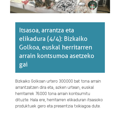
BURUZ
Itsasoa, arrantza eta
elikadura (4/4): Bizkaiko
Golkoa, euskal herritarren
arrain kontsumoa asetzeko
gai
Bizkaiko Golkoan urtero 300.000 bat tona arrain
arrantzatzen dira eta, azken urtean, euskal
herritarrek 76.000 tona arrain kontsumitu
dituzte. Hala ere, herritarren elikaduran itsasoko
produktuek gero eta presentzia txikiagoa dute.