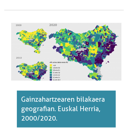
EUSKAL
HERRIA,
2020.·RI
BURUZ
Gainzahartzearen bilakaera
geografian. Euskal Herria,
2000/2020.