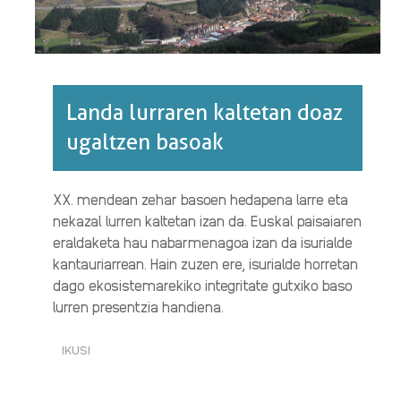
Landa lurraren kaltetan doaz
ugaltzen basoak
XX. mendean zehar basoen hedapena larre eta
nekazal lurren kaltetan izan da. Euskal paisaiaren
eraldaketa hau nabarmenagoa izan da isurialde
kantauriarrean. Hain zuzen ere, isurialde horretan
dago ekosistemarekiko integritate gutxiko baso
lurren presentzia handiena.
IKUSI
LANDA
LURRAREN
KALTETAN