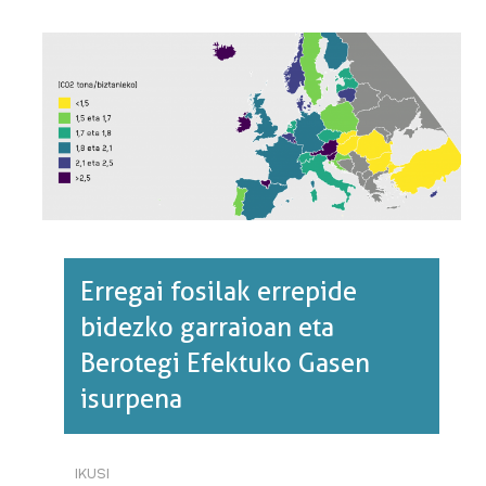
BURUZ
Erregai fosilak errepide
bidezko garraioan eta
Berotegi Efektuko Gasen
isurpena
IKUSI
ERREGAI