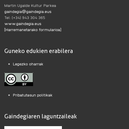
Martin Ugalde Kultur Parkea
gaindegia@gaindegia.eus
Tel: (+34) 943 304 365
www.gaindegia.eus
[Harremanetarako formularioa]
Guneko edukien erabilera
Legezko oharrak
Pribatutasun politikak
Gaindegiaren laguntzaileak