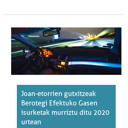
FOSILAK
ERREPIDE
BIDEZKO
GARRAIOAN
ETA
BEROTEGI
EFEKTUKO
GASEN
ISURPENA·RI
BURUZ
Joan-etorrien gutxitzeak
Berotegi Efektuko Gasen
isurketak murriztu ditu 2020
urtean