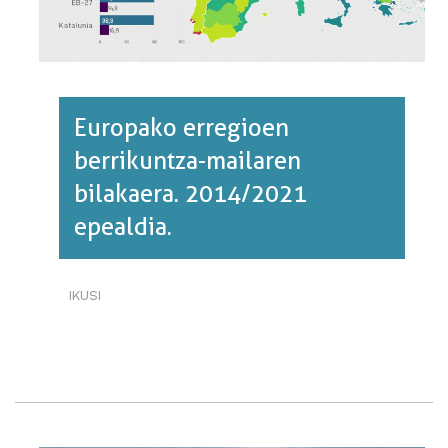
Europako erregioen
berrikuntza-mailaren
bilakaera. 2014/2021
epealdia.
IKUSI
EUROPAKO
ERREGIOEN
BERRIKUNTZA-
MAILAREN
BILAKAERA.
2014/2021
EPEALDIA.·RI
BURUZ