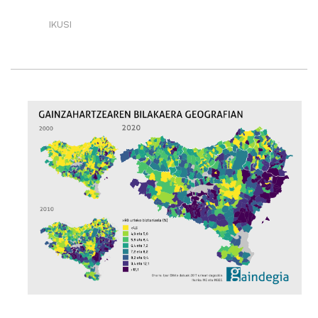
IKUSI
GAINZAHARTZEAREN
BILAKAERA
GEOGRAFIAN.
EUSKAL
HERRIA,
2000/2020.·RI
BURUZ