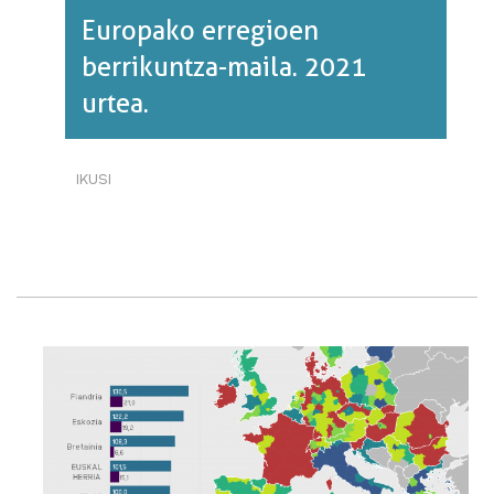
Europako erregioen
berrikuntza-maila. 2021
urtea.
IKUSI
EUROPAKO
ERREGIOEN
BERRIKUNTZA-
MAILA.
2021
URTEA.·RI
BURUZ