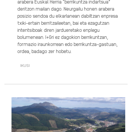
arabera Euskal Herria “berrikuntza indartsua”
deritzon mailan dago. Neurgailu honen arabera
posizio sendoa du elkarlanean dabiltzan enpresa
txiki-ertain berritzaileetan, bai eta ezagutzan
intentsiboak diren jardueretako enplegu
bolumenean. I+Gri ez dagokion berrikuntzan,
formazio iraunkorrean edo berrikuntza-gastuan,
ordea, badago zer hobetu.
IKUSI
BERRIKUNTZA
ADIERAZLEAK
HOBETZEN
ARI
DIRA,
BAINA
XEHETASUNEI
ERREPARATU
BEHAR
·RI
BURUZ