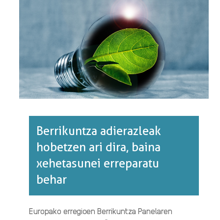
Berrikuntza adierazleak
hobetzen ari dira, baina
xehetasunei erreparatu
behar
Europako erregioen Berrikuntza Panelaren