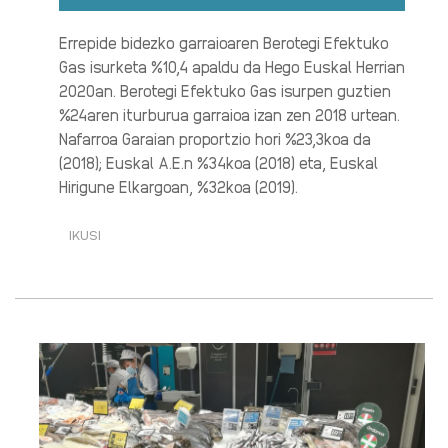
Errepide bidezko garraioaren Berotegi Efektuko
Gas isurketa %10,4 apaldu da Hego Euskal Herrian
2020an. Berotegi Efektuko Gas isurpen guztien
%24aren iturburua garraioa izan zen 2018 urtean.
Nafarroa Garaian proportzio hori %23,3koa da
(2018); Euskal A.E.n %34koa (2018) eta, Euskal
Hirigune Elkargoan, %32koa (2019).
IKUSI
JOAN-
ETORRIEN
GUTXITZEAK
BEROTEGI
EFEKTUKO
GASEN
ISURKETAK
MURRIZTU
DITU
2020
URTEAN·RI