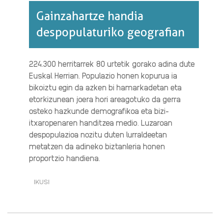
Gainzahartze handia
despopulaturiko geografian
224.300 herritarrek 80 urtetik gorako adina dute
Euskal Herrian. Populazio honen kopurua ia
bikoiztu egin da azken bi hamarkadetan eta
etorkizunean joera hori areagotuko da gerra
osteko hazkunde demografikoa eta bizi-
itxaropenaren handitzea medio. Luzaroan
despopulazioa nozitu duten lurraldeetan
metatzen da adineko biztanleria honen
proportzio handiena.
IKUSI
GAINZAHARTZE
HANDIA
DESPOPULATURIKO
GEOGRAFIAN·RI