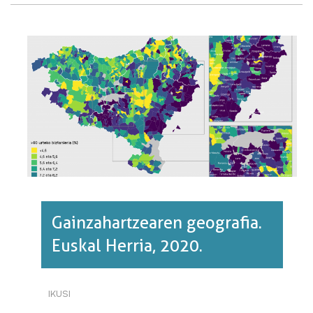
DOAZ
UGALTZEN
BASOAK·RI
BURUZ
Gainzahartzearen geografia.
Euskal Herria, 2020.
IKUSI
GAINZAHARTZEAREN
GEOGRAFIA.