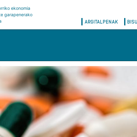
erriko ekonomia
rte garapenerako
Main
a
ARGITALPENAK
BIS
navigation