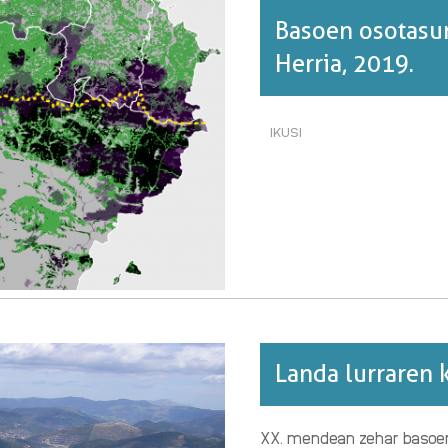
Basoen osotasun
Herria, 2019.
IKUSI
BASOEN
OSOTASUN-
INDIZEA
EKOSISTEMAN.
EUSKAL
HERRIA,
2019.·RI
BURUZ
Landa lurraren 
XX. mendean zehar basoen h