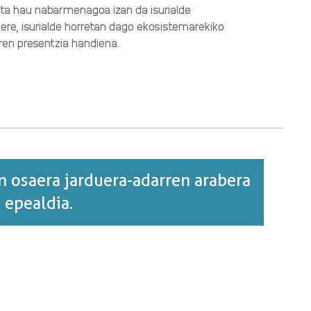
eta hau nabarmenagoa izan da isurialde
 ere, isurialde horretan dago ekosistemarekiko
rren presentzia handiena.
en osaera jarduera-adarren arabera
 epealdia.