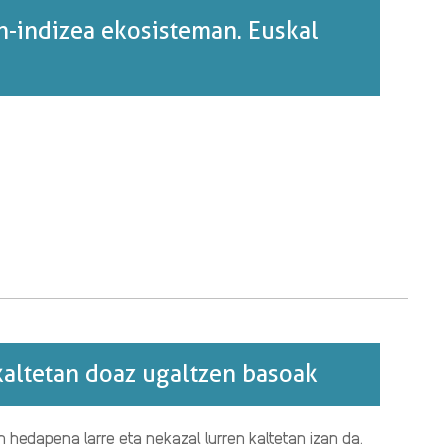
-indizea ekosisteman. Euskal
kaltetan doaz ugaltzen basoak
edapena larre eta nekazal lurren kaltetan izan da.