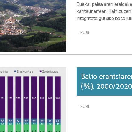
Euskal paisaiaren eraldak
kantauriarrean. Hain zuzen
integritate gutxiko baso lu
IKUSI
LANDA
LURRAREN
KALTETAN
DOAZ
UGALTZEN
BASOAK·RI
BURUZ
Balio erantsiar
(%). 2000/2020
IKUSI
BALIO
ERANTSIAREN
OSAERA
JARDUERA-
ADARREN