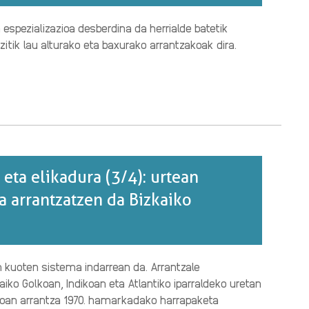
 espezializazioa desberdina da herrialde batetik
itik lau alturako eta baxurako arrantzakoak dira.
a eta elikadura (3/4): urtean
a arrantzatzen da Bizkaiko
n kuoten sistema indarrean da. Arrantzale
iko Golkoan, Indikoan eta Atlantiko iparraldeko uretan
lkoan arrantza 1970. hamarkadako harrapaketa