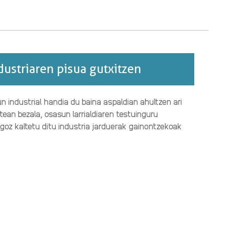
ustriaren pisua gutxitzen
 industrial handia du baina aspaldian ahultzen ari
tean bezala, osasun larrialdiaren testuinguru
oz kaltetu ditu industria jarduerak gainontzekoak