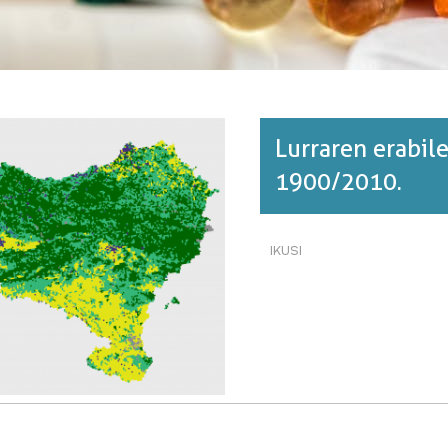
Lurraren erabile
1900/2010.
IKUSI
LURRAREN
ERABILERAREN
BILAKAERA.
EUSKAL
HERRIA,
1900/2010.·RI
BURUZ