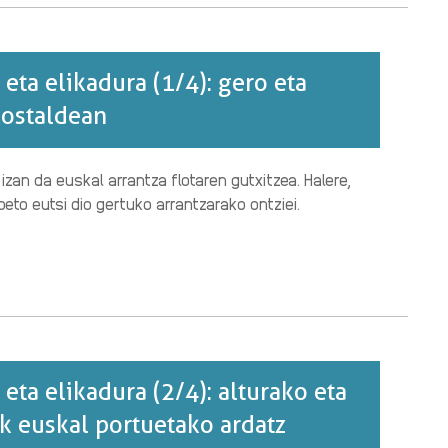
a eta elikadura (1/4): gero eta
kostaldean
izan da euskal arrantza flotaren gutxitzea. Halere,
eto eutsi dio gertuko arrantzarako ontziei.
 eta elikadura (2/4): alturako eta
k euskal portuetako ardatz