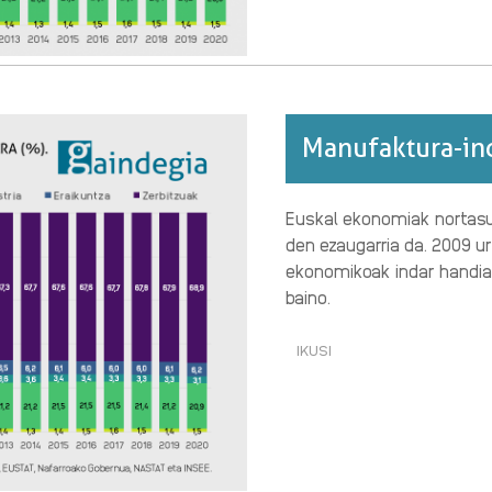
ARABERA
(%).
2000/2020
EPEALDIA.·RI
BURUZ
Manufaktura-ind
Euskal ekonomiak nortasun
den ezaugarria da. 2009 ur
ekonomikoak indar handiag
baino.
IKUSI
MANUFAKTURA-
INDUSTRIAREN
PISUA
GUTXITZEN·RI
BURUZ