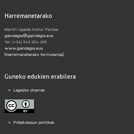
Harremanetarako
Martin Ugalde Kultur Parkea
gaindegia@gaindegia.eus
Tel: (+34) 943 304 365
www.gaindegia.eus
[Harremanetarako formularioa]
Guneko edukien erabilera
Legezko oharrak
Pribatutasun politikak