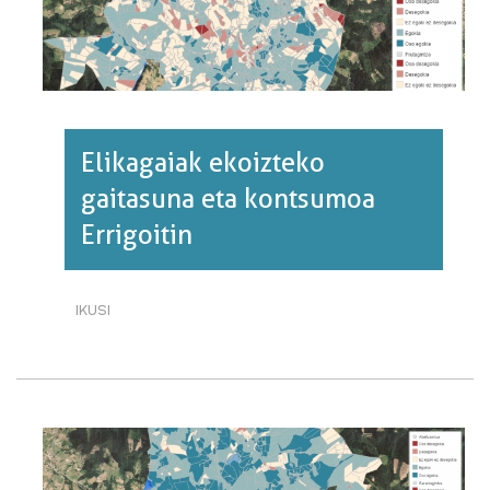
Elikagaiak ekoizteko
gaitasuna eta kontsumoa
Errigoitin
IKUSI
ELIKAGAIAK
EKOIZTEKO
GAITASUNA
ETA
KONTSUMOA
ERRIGOITIN·RI
BURUZ