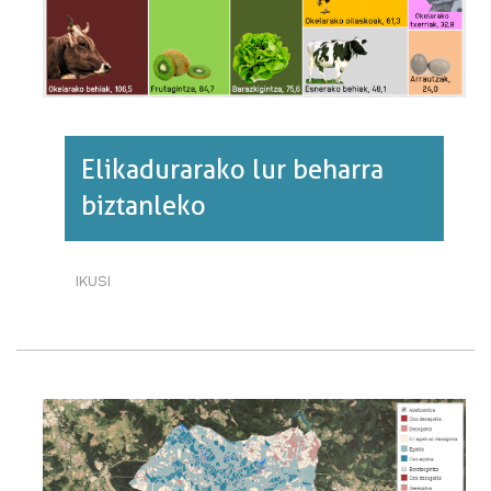
Elikadurarako lur beharra
biztanleko
IKUSI
ELIKADURARAKO
LUR
BEHARRA
BIZTANLEKO·RI
BURUZ