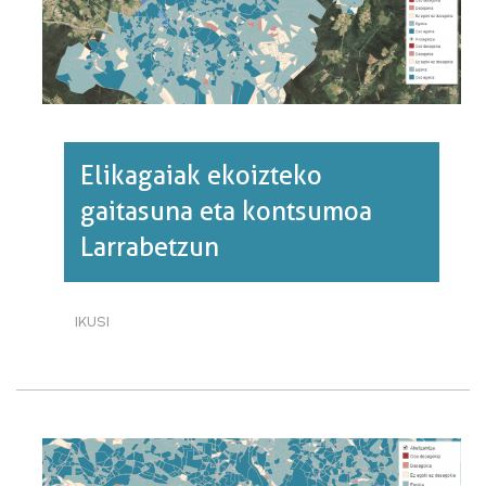
Elikagaiak ekoizteko
gaitasuna eta kontsumoa
Larrabetzun
IKUSI
ELIKAGAIAK
EKOIZTEKO
GAITASUNA
ETA
KONTSUMOA
LARRABETZUN·RI
BURUZ