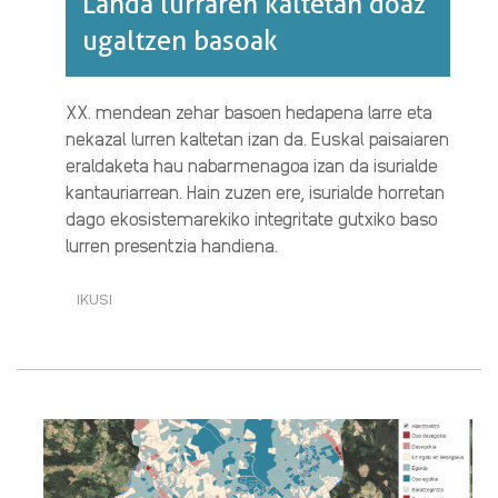
Landa lurraren kaltetan doaz
ugaltzen basoak
XX. mendean zehar basoen hedapena larre eta
nekazal lurren kaltetan izan da. Euskal paisaiaren
eraldaketa hau nabarmenagoa izan da isurialde
kantauriarrean. Hain zuzen ere, isurialde horretan
dago ekosistemarekiko integritate gutxiko baso
lurren presentzia handiena.
IKUSI
LANDA
LURRAREN
KALTETAN
DOAZ
UGALTZEN
BASOAK·RI
BURUZ