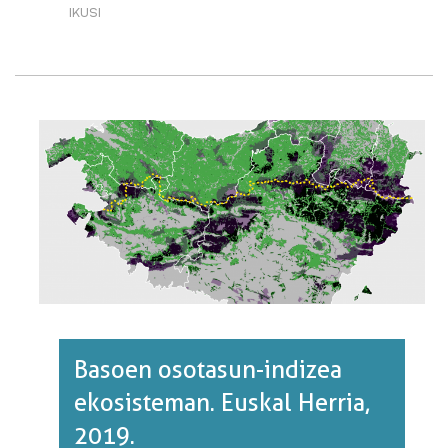
IKUSI
LURRAREN
ERABILERAREN
BILAKAERA.
EUSKAL
HERRIA,
1900/2010.·RI
BURUZ
Basoen osotasun-indizea
ekosisteman. Euskal Herria,
2019.