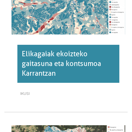
Elikagaiak ekoizteko
gaitasuna eta kontsumoa
Karrantzan
IKUSI
ELIKAGAIAK
EKOIZTEKO
GAITASUNA
ETA
KONTSUMOA
KARRANTZAN·RI
BURUZ