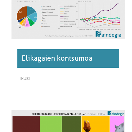
BURUZ
Elikagaien kontsumoa
IKUSI
ELIKAGAIEN
KONTSUMOA·RI
BURUZ