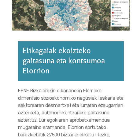
Elikagaiak ekoizteko
gaitasuna eta kontsumoa
Elorrion
EHNE Bizkaiarekin elkarlanean Elorrioko
dimentsio sozioekonomiko nagusiak (eskaria eta
sektorearen desmartxa) eta lurraren ezaugarrien
azterketa, autohornikuntzarako gaitasuna
aztertuz. Lur egokiaren aprobetxamendua
mugaraino eramanda, Elorrion sortutako
barazkietatik 27.500 biztanle elikatu litezke,