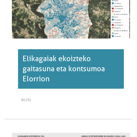
Elikagaiak ekoizteko
gaitasuna eta kontsumoa
Elorrion
IKUSI
ELIKAGAIAK
EKOIZTEKO
GAITASUNA
ETA
KONTSUMOA
ELORRION·RI