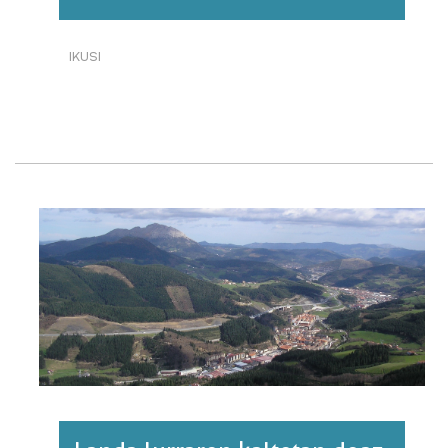
IKUSI
BASOEN
OSOTASUN-
INDIZEA
EKOSISTEMAN.
EUSKAL
HERRIA,
2019.·RI
BURUZ