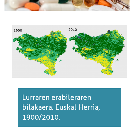
Lurraren erabileraren
bilakaera. Euskal Herria,
1900/2010.