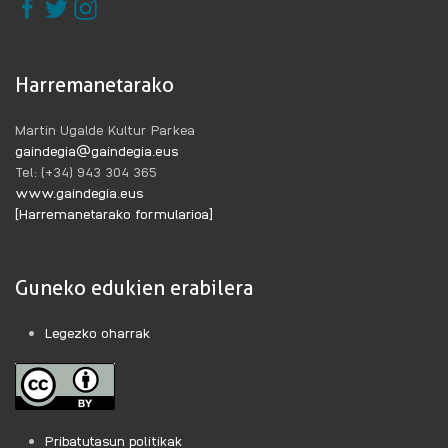
Harremanetarako
Martin Ugalde Kultur Parkea
gaindegia@gaindegia.eus
Tel: (+34) 943 304 365
www.gaindegia.eus
[Harremanetarako formularioa]
Guneko edukien erabilera
Legezko oharrak
Pribatutasun politikak