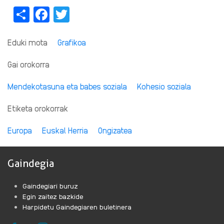
Share
Facebook
Twitter
Eduki mota
Grafikoa
Gai orokorra
Mendekotasuna eta babes soziala
Kohesio soziala
Etiketa orokorrak
Europa
Euskal Herria
Ongizatea
Gaindegia
Gaindegiari buruz
Egin zaitez bazkide
Harpidetu Gaindegiaren buletinera