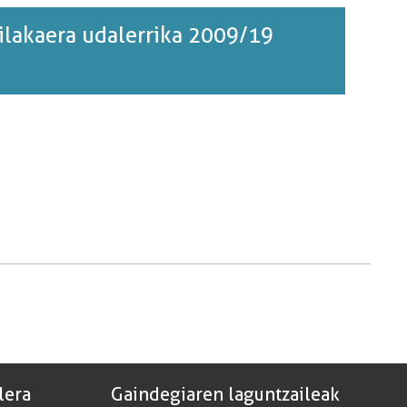
bilakaera udalerrika 2009/19
lera
Gaindegiaren laguntzaileak