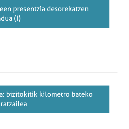
een presentzia desorekatzen
dua (I)
a: bizitokitik kilometro bateko
ratzailea