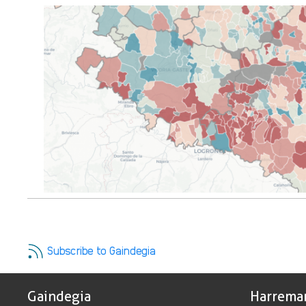
Pagination
Subscribe to Gaindegia
Gaindegia
Harrema