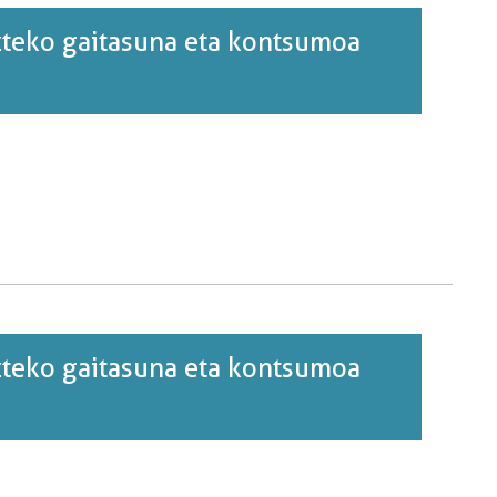
zteko gaitasuna eta kontsumoa
zteko gaitasuna eta kontsumoa