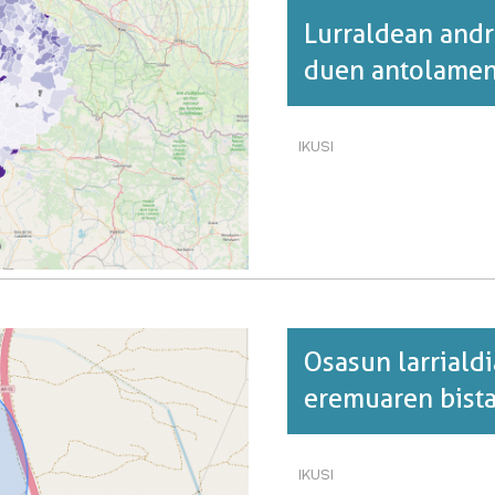
Lurraldean andr
duen antolamen
IKUSI
LURRALDEAN
ANDREEN
PRESENTZIA
DESOREKATZEN
DUEN
ANTOLAMENDUA
(I)·RI
BURUZ
Osasun larrialdi
eremuaren bista
IKUSI
OSASUN