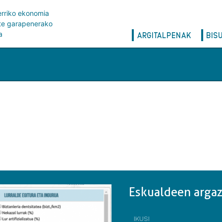
erriko ekonomia
rte garapenerako
Main
a
ARGITALPENAK
BIS
navigation
Eskualdeen arga
IKUSI
ESKUALDEEN