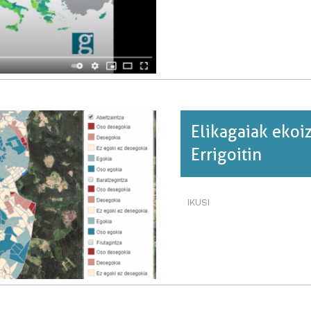
ETA
EUROPA,
2020
URTEA
ASTEZ-
ASTE.·RI
BURUZ
Elikagaiak ekoi
Errigoitin
IKUSI
ELIKAGAIAK
EKOIZTEKO
GAITASUNA
ETA
KONTSUMOA
ERRIGOITIN·RI
BURUZ