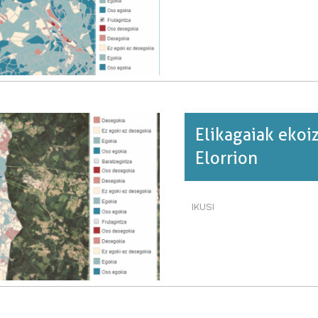
EKOIZTEKO
GAITASUNA
ETA
KONTSUMOA
KARRANTZAN·RI
BURUZ
Elikagaiak ekoi
Elorrion
IKUSI
ELIKAGAIAK
EKOIZTEKO
GAITASUNA
ETA
KONTSUMOA
ELORRION·RI
BURUZ