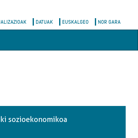
UALIZAZIOAK
DATUAK
EUSKALGEO
NOR GARA
zki sozioekonomikoa