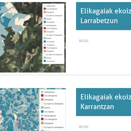
Elikagaiak ekoi
Larrabetzun
IKUSI
ELIKAGAIAK
EKOIZTEKO
GAITASUNA
ETA
KONTSUMOA
LARRABETZUN·RI
BURUZ
Elikagaiak ekoi
Karrantzan
IKUSI
ELIKAGAIAK