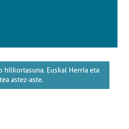
 hilkortasuna. Euskal Herria eta
ea astez-aste.