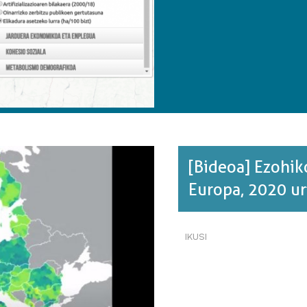
ARGAZKI
SOZIOEKONOMIKOA·RI
BURUZ
[Bideoa] Ezohiko
Europa, 2020 urt
IKUSI
[BIDEOA]
EZOHIKO
HILKORTASUNA.
EUSKAL
HERRIA