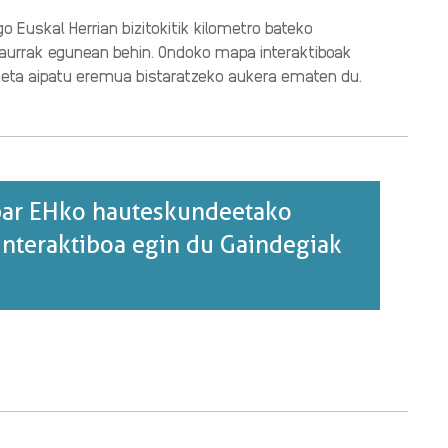
go Euskal Herrian bizitokitik kilometro bateko
 haurrak egunean behin. Ondoko mapa interaktiboak
u eta aipatu eremua bistaratzeko aukera ematen du.
par EHko hauteskundeetako
nteraktiboa egin du Gaindegiak