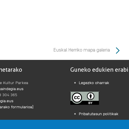
Euskal Herriko mapa galeria
netarako
Guneko edukien erabi
e Kultur Parkea
Legezko oharrak
aindegia.eus
43 304 365
gia.eus
rako formularioa]
Pribatutasun politikak