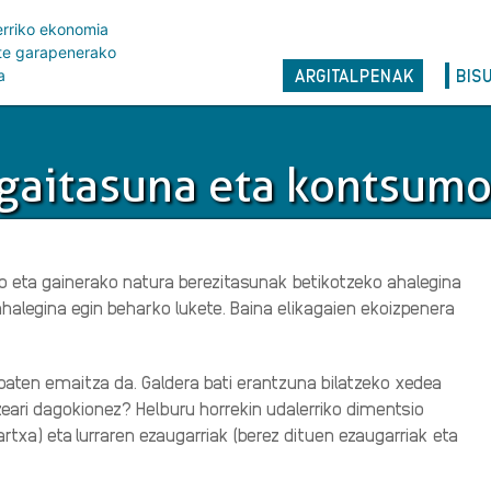
erriko ekonomia
rte garapenerako
Main
ARGITALPENAK
BIS
a
navigation
 gaitasuna eta kontsumo
po eta gainerako natura berezitasunak betikotzeko ahalegina
halegina egin beharko lukete. Baina elikagaien ekoizpenera
 baten emaitza da. Galdera bati erantzuna bilatzeko xedea
tzeari dagokionez? Helburu horrekin udalerriko dimentsio
rtxa) eta
lurraren ezaugarriak (berez dituen ezaugarriak eta