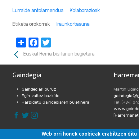
Lurralde antolamendua
Kolaborazioak
Etiketa orokorrak
Iraunkortasuna
Share
Facebook
Twitter
Euskal Herria bisitarien begietara
Gaindegia
Harrema
Gaindegiari buruz
Martin Ugald
Egin zaitez bazkide
gaindegia@g
Harpidetu Gaindegiaren buletinera
Tel: (+34) 9
www.gainde
[Harremaneta
Web orri honek cookieak erabiltzen ditu