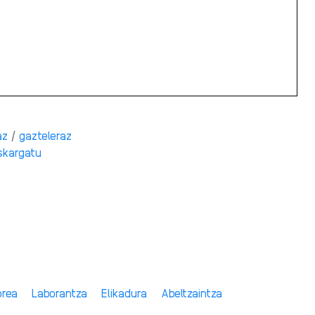
az
/
gazteleraz
skargatu
orea
Laborantza
Elikadura
Abeltzaintza