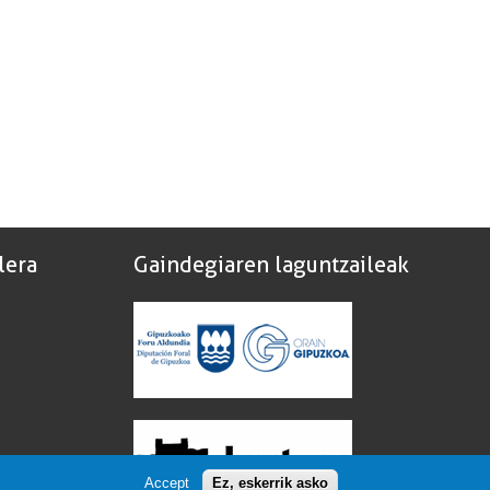
lera
Gaindegiaren laguntzaileak
Accept
Ez, eskerrik asko