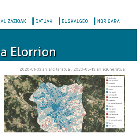
UALIZAZIOAK
DATUAK
EUSKALGEO
NOR GARA
a Elorrion
2020-01-03·an argitaratua , 2020-05-13·an eguneratua