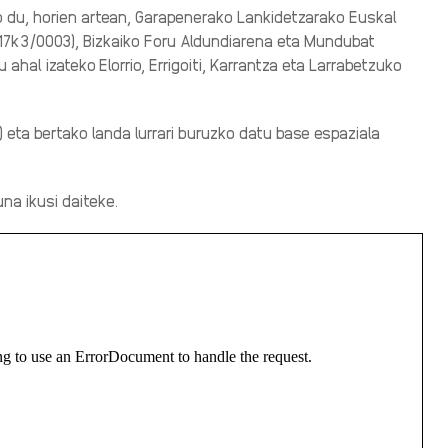
 du, horien artean, Garapenerako Lankidetzarako Euskal
017k3/0003), Bizkaiko Foru Aldundiarena eta Mundubat
u ahal izateko
Elorrio, Errigoiti, Karrantza eta Larrabetzuko
 eta bertako landa lurrari buruzko datu base espaziala
na ikusi daiteke.