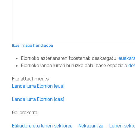
Ikusi mapa handiagoa
Elorrioko azterlanaren txostenak deskargatu:
euskar
Elorrioko landa lurrari buruzko datu base espaziala
de
File attachments
Landa lurra Elorrion (eus)
Landa lurra Elorrion (cas)
Gai orokorra
Elikadura eta lehen sektorea
Nekazaritza
Lehen sekt