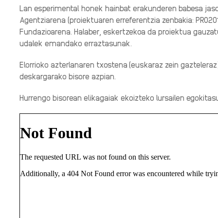
Lan esperimental honek hainbat erakunderen babesa jaso
Agentziarena (proiektuaren erreferentzia zenbakia: PRO2
Fundazioarena. Halaber, eskertzekoa da proiektua gauzat
udalek emandako erraztasunak.
Elorrioko azterlanaren txostena
(euskaraz zein gazteleraz)
deskargarako bisore azpian.
Hurrengo bisorean elikagaiak ekoizteko lursailen egokitasu