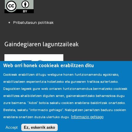
Pribatutasun politikak
Gaindegiaren laguntzaileak
Web orri honek cookieak erabiltzen ditu
Cookieak erabiltzen ditugu webgune honen funtzionamendu egokirako,
erabiltzaileen esperientzia hobetzeko eta gunearen trafikoa aztertzeko.
Dagozkien legeek gure web orriaren funtzionamendua bermatzeko cookieak
erabiltzea ahalbidetzen diguten arren, gainerakoentzako beharrezkoa dugu
zure baimena. "Ados" botoia sakatu cookien erabilera-baldintzak onartzeko.
Bestela, sakatu "informazio gehiago". Nabigatzen jarraitzen baduzu cookien
erabilera onartzen duzula ulertuko dugu.
Informazio gehiago
Gaindegia laguntzen duten erakundeen zerrenda
Accept
Ez, eskerrik asko