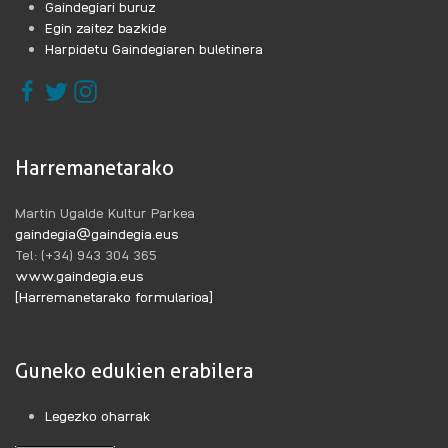
Gaindegiari buruz
Egin zaitez bazkide
Harpidetu Gaindegiaren buletinera
Harremanetarako
Martin Ugalde Kultur Parkea
gaindegia@gaindegia.eus
Tel: (+34) 943 304 365
www.gaindegia.eus
[Harremanetarako formularioa]
Guneko edukien erabilera
Legezko oharrak