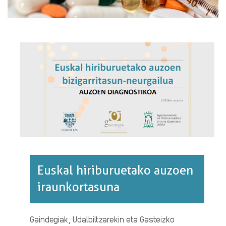
Euskal hiriburuetako auzoen
iraunkortasuna
Gaindegiak, Udalbiltzarekin eta Gasteizko