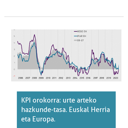
TALDEKA:
URTE
ARTEKO
HAZKUNDE-
TASA.
EUSKAL
HERRIA.·RI
BURUZ
KPI orokorra: urte arteko
hazkunde-tasa. Euskal Herria
eta Europa.