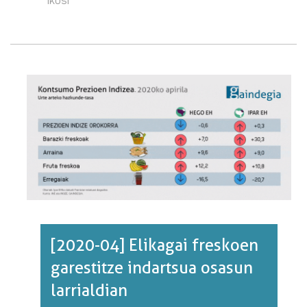
05]
ELIKAGAI
FRESKOEN
GARESTITZEA
ETA
ERREGAIEN
MERKETZE
JOERA
MANTENDU
DA·RI
BURUZ
[2020-04] Elikagai freskoen
garestitze indartsua osasun
larrialdian