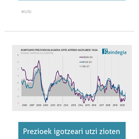
IKUSI
KPI
OROKORRA:
URTE
ARTEKO
HAZKUNDE-
TASA.
EUSKAL
HERRIA
ETA
EUROPA.·RI
BURUZ
Prezioek igotzeari utzi zioten