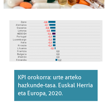
KPI orokorra: urte arteko
hazkunde-tasa. Euskal Herria
eta Europa, 2020.