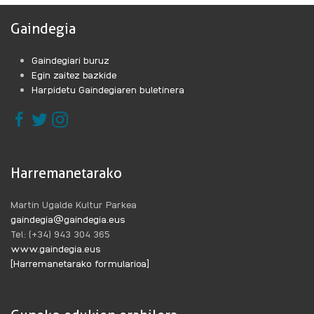
Gaindegia
Gaindegiari buruz
Egin zaitez bazkide
Harpidetu Gaindegiaren buletinera
Harremanetarako
Martin Ugalde Kultur Parkea
gaindegia@gaindegia.eus
Tel: (+34) 943 304 365
www.gaindegia.eus
[Harremanetarako formularioa]