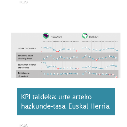
IKUSI
KPI
OROKORRA:
URTE
ARTEKO
HAZKUNDE-
TASA.
EUSKAL
HERRIA
ETA
EUROPA,
2020.·RI
BURUZ
KPI taldeka: urte arteko
hazkunde-tasa. Euskal Herria.
IKUSI
KPI