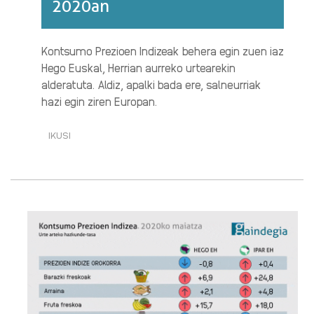
2020an
Kontsumo Prezioen Indizeak behera egin zuen iaz
Hego Euskal, Herrian aurreko urtearekin
alderatuta. Aldiz, apalki bada ere, salneurriak
hazi egin ziren Europan.
IKUSI
PREZIOEK
IGOTZEARI
UTZI
ZIOTEN
2020AN·RI
BURUZ