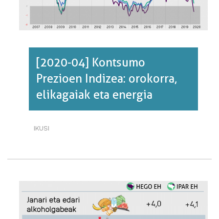
[2020-04] Kontsumo
Prezioen Indizea: orokorra,
elikagaiak eta energia
IKUSI
[2020-
04]
KONTSUMO
PREZIOEN
INDIZEA:
OROKORRA,
ELIKAGAIAK
ETA
ENERGIA·RI