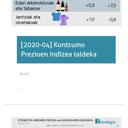
BURUZ
[2020-04] Kontsumo
Prezioen Indizea taldeka
IKUSI
[2020-
04]
KONTSUMO
...
PREZIOEN
INDIZEA
TALDEKA·RI
BURUZ