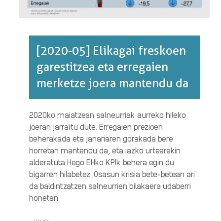
[2020-05] Elikagai freskoen
garestitzea eta erregaien
merketze joera mantendu da
2020ko maiatzean salneurriak aurreko hileko
joeran jarraitu dute. Erregaien prezioen
beherakada eta janariaren gorakada bere
horretan mantendu da, eta iazko urtearekin
alderatuta Hego EHko KPIk behera egin du
bigarren hilabetez. Osasun krisia bete-betean ari
da baldintzatzen salneurrien bilakaera udaberri
honetan
IKUSI
[2020-