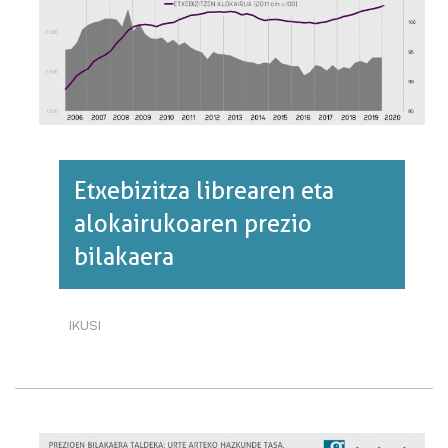
Etxebizitza librearen eta
alokairukoaren prezio
bilakaera
IKUSI
ETXEBIZITZA
LIBREAREN
ETA
ALOKAIRUKOAREN
PREZIO
BILAKAERA·RI