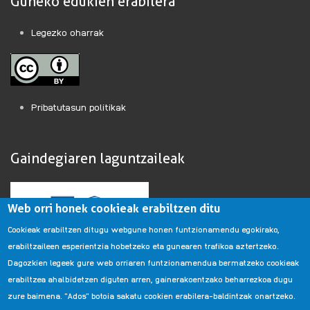
Guneko edukien erabilera
Legezko oharrak
Pribatutasun politikak
Gaindegiaren laguntzaileak
Web orri honek cookieak erabiltzen ditu
Cookieak erabiltzen ditugu webgune honen funtzionamendu egokirako,
erabiltzaileen esperientzia hobetzeko eta gunearen trafikoa aztertzeko.
Dagozkien legeek gure web orriaren funtzionamendua bermatzeko cookieak
erabiltzea ahalbidetzen diguten arren, gainerakoentzako beharrezkoa dugu
zure baimena. "Ados" botoia sakatu cookien erabilera-baldintzak onartzeko.