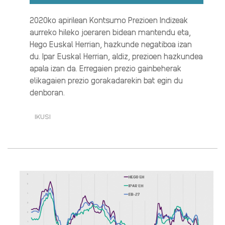
2020ko apirilean Kontsumo Prezioen Indizeak
aurreko hileko joeraren bidean mantendu eta,
Hego Euskal Herrian, hazkunde negatiboa izan
du. Ipar Euskal Herrian, aldiz, prezioen hazkundea
apala izan da. Erregaien prezio gainbeherak
elikagaien prezio gorakadarekin bat egin du
denboran.
IKUSI
[2020-
04]
ELIKAGAI
FRESKOEN
GARESTITZE
INDARTSUA
OSASUN
LARRIALDIAN·RI
BURUZ