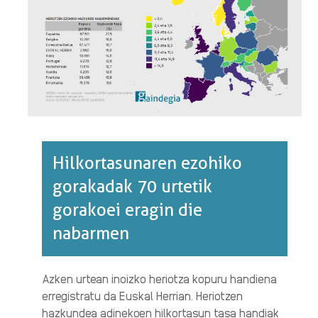
2020KO
MARTXOAK
16
-
AZAROAK
1.·RI
BURUZ
Hilkortasunaren ezohiko
gorakadak 70 urtetik
gorakoei eragin die
nabarmen
Azken urtean inoizko heriotza kopuru handiena
erregistratu da Euskal Herrian. Heriotzen
hazkundea adinekoen hilkortasun tasa handiak