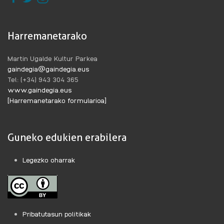
Harremanetarako
Martin Ugalde Kultur Parkea
gaindegia@gaindegia.eus
Tel: (+34) 943 304 365
www.gaindegia.eus
[Harremanetarako formularioa]
Guneko edukien erabilera
Legezko oharrak
Pribatutasun politikak