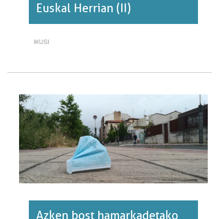
Euskal Herrian (II)
IKUSI
COVID-
19AREN
HILKORTASUNA
EUSKAL
HERRIAN
(II)·RI
BURUZ
Azken bost hamarkadetako