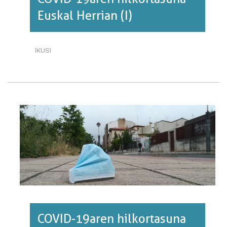
Euskal Herrian (I)
IKUSI
COVID-
19AREN
HILKORTASUNA
EUSKAL
HERRIAN
(I)·RI
BURUZ
COVID-19aren hilkortasuna