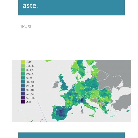
aste.
IKUSI
[BIDEOA]
EZOHIKO
HILKORTASUNA.
EUSKAL
HERRIA
ETA
EUROPA,
2020
URTEA
ASTEZ-
ASTE.·RI
BURUZ