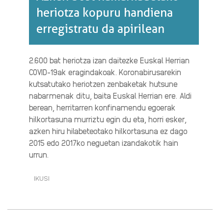
heriotza kopuru handiena
erregistratu da apirilean
2.600 bat heriotza izan daitezke Euskal Herrian
COVID-19ak eragindakoak. Koronabirusarekin
kutsatutako heriotzen zenbaketak hutsune
nabarmenak ditu, baita Euskal Herrian ere. Aldi
berean, herritarren konfinamendu egoerak
hilkortasuna murriztu egin du eta, horri esker,
azken hiru hilabeteotako hilkortasuna ez dago
2015 edo 2017ko neguetan izandakotik hain
urrun.
IKUSI
AZKEN
BOST
HAMARKADETAKO
HERIOTZA
KOPURU