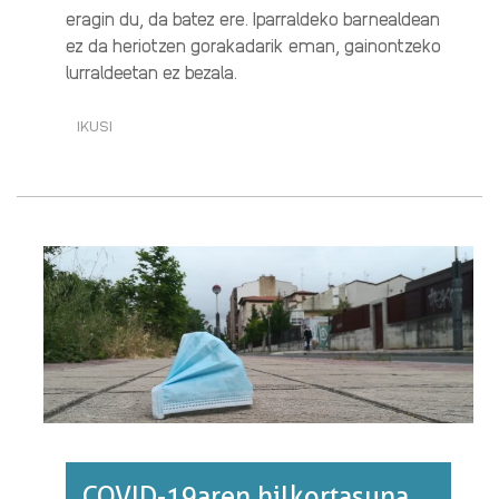
eragin du, da batez ere. Iparraldeko barnealdean
ez da heriotzen gorakadarik eman, gainontzeko
lurraldeetan ez bezala.
IKUSI
HILKORTASUNAREN
EZOHIKO
GORAKADAK
70
URTETIK
GORAKOEI
ERAGIN
DIE
NABARMEN·RI
BURUZ
COVID-19aren hilkortasuna