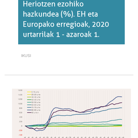
Heriotzen ezohiko
hazkundea (%). EH eta
Europako erregioak, 2020
urtarrilak 1 - azaroak 1.
IKUSI
HERIOTZEN
EZOHIKO
HAZKUNDEA
(%).
EH
ETA
EUROPAKO
ERREGIOAK,
2020
URTARRILAK
1
-
AZAROAK