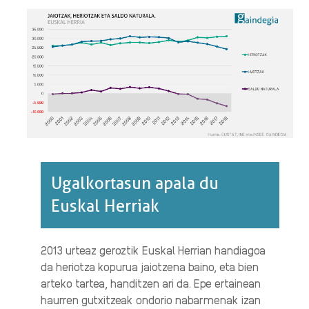
BURUZ
Ugalkortasun apala du
Euskal Herriak
2013 urteaz geroztik Euskal Herrian handiagoa
da heriotza kopurua jaiotzena baino, eta bien
arteko tartea, handitzen ari da. Epe ertainean
haurren gutxitzeak ondorio nabarmenak izan