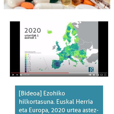
[Bideoa] Ezohiko
hilkortasuna. Euskal Herria
eta Europa, 2020 urtea astez-