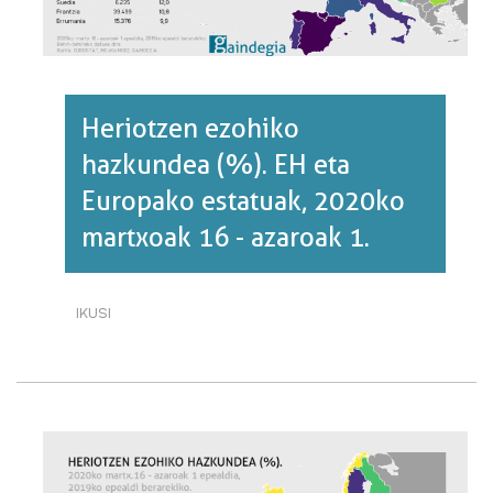
Heriotzen ezohiko
hazkundea (%). EH eta
Europako estatuak, 2020ko
martxoak 16 - azaroak 1.
IKUSI
HERIOTZEN
EZOHIKO
HAZKUNDEA
(%).
EH
ETA
EUROPAKO
ESTATUAK,