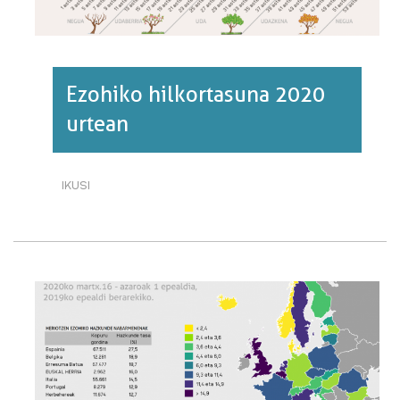
1.·RI
BURUZ
Ezohiko hilkortasuna 2020
urtean
IKUSI
EZOHIKO
HILKORTASUNA
2020
URTEAN·RI
BURUZ