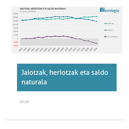
HANDIENA
ERREGISTRATU
DA
APIRILEAN·RI
BURUZ
Jaiotzak, heriotzak eta saldo
naturala
IKUSI
JAIOTZAK,
HERIOTZAK
ETA
SALDO
NATURALA·RI