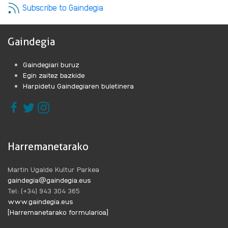
HARREMANAK:
Subscribe to Gaindegia
ESPORTAZIOAK
ETA
MERKATARITZA-
Gaindegia
BALANTZA.
1995/2020
Gaindegiari buruz
EPEALDIA.·RI
Egin zaitez bazkide
BURUZ
Harpidetu Gaindegiaren buletinera
Harremanetarako
Martin Ugalde Kultur Parkea
gaindegia@gaindegia.eus
Tel: (+34) 943 304 365
www.gaindegia.eus
[Harremanetarako formularioa]