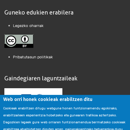
Guneko edukien erabilera
Legezko oharrak
Pribatutasun politikak
Gaindegiaren laguntzaileak
Web orri honek cookieak erabiltzen ditu
Cookieak erabiltzen ditugu webgune honen funtzionamendu egokirako,
erabiltzaileen esperientzia hobetzeko eta gunearen trafikoa aztertzeko.
Dagozkien legeek gure web orriaren funtzionamendua bermatzeko cookieak
erabiltzea ahalbidetzen diguten arren, gainerakoentzako beharrezkoa dugu