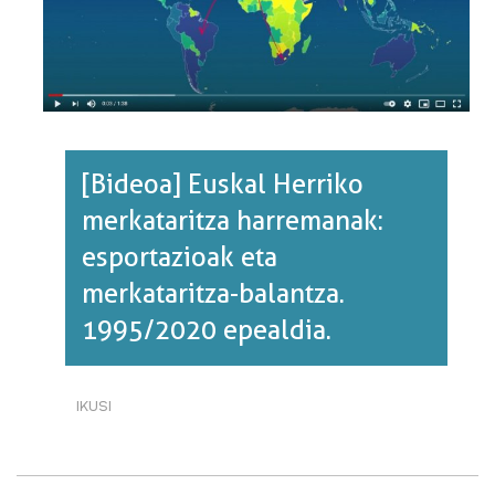
[Bideoa] Euskal Herriko
merkataritza harremanak:
esportazioak eta
merkataritza-balantza.
1995/2020 epealdia.
IKUSI
[BIDEOA]
EUSKAL
HERRIKO
MERKATARITZA