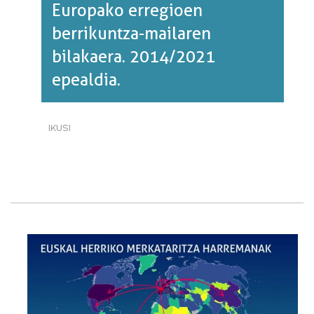
Europako erregioen
berrikuntza-mailaren
bilakaera. 2014/2021
epealdia.
IKUSI
EUROPAKO
ERREGIOEN
BERRIKUNTZA-
MAILAREN
BILAKAERA.
2014/2021
EPEALDIA.·RI
BURUZ