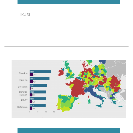
IKUSI
EUROPAKO
ERREGIOEN
BERRIKUNTZA-
MAILA.
2021
URTEA.·RI
BURUZ