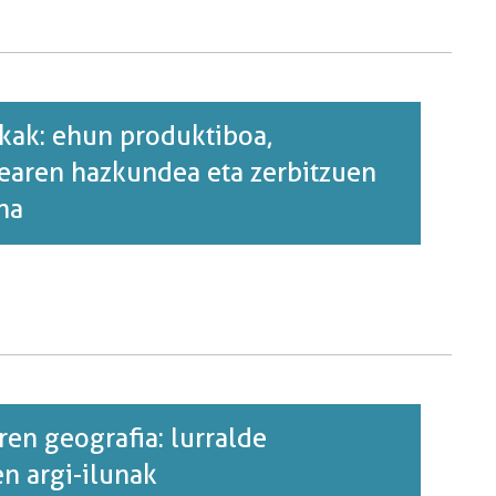
kak: ehun produktiboa,
kearen hazkundea eta zerbitzuen
na
ren geografia: lurralde
n argi-ilunak
RI