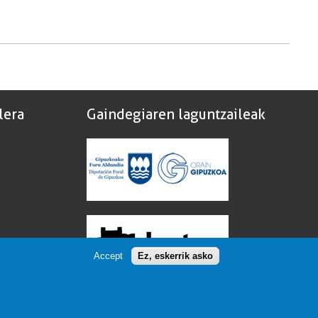
lera
Gaindegiaren laguntzaileak
Accept
Ez, eskerrik asko
Gaindegia laguntzen duten erakundeen
zerrenda