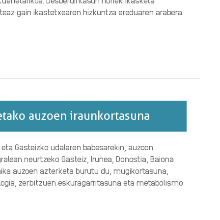
tuenetarikoa. Desberdintasun horiek ikasketa
eaz gain ikastetxearen hizkuntza ereduaren arabera
etako auzoen iraunkortasuna
n eta Gasteizko udalaren babesarekin, auzoon
alean neurtzeko Gasteiz, Iruñea, Donostia, Baiona
ika auzoen azterketa burutu du, mugikortasuna,
ologia, zerbitzuen eskuragarritasuna eta metabolismo