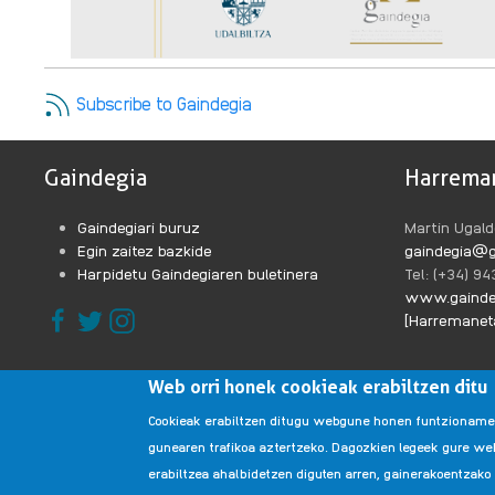
Subscribe to Gaindegia
Gaindegia
Harrema
Gaindegiari buruz
Martin Ugald
Egin zaitez bazkide
gaindegia@g
Harpidetu Gaindegiaren buletinera
Tel: (+34) 9
www.gainde
[Harremaneta
Web orri honek cookieak erabiltzen ditu
Cookieak erabiltzen ditugu webgune honen funtzionamend
gunearen trafikoa aztertzeko. Dagozkien legeek gure w
erabiltzea ahalbidetzen diguten arren, gainerakoentzako