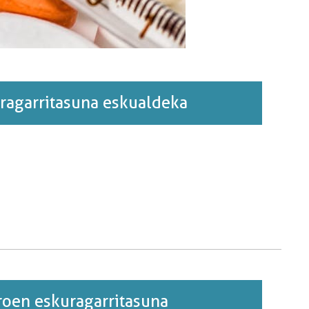
ragarritasuna eskualdeka
roen eskuragarritasuna