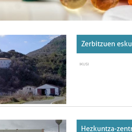
Zerbitzuen esku
IKUSI
ZERBITZUEN
ESKURAGARRITASUNA
ESKUALDEKA·RI
BURUZ
Hezkuntza-zent