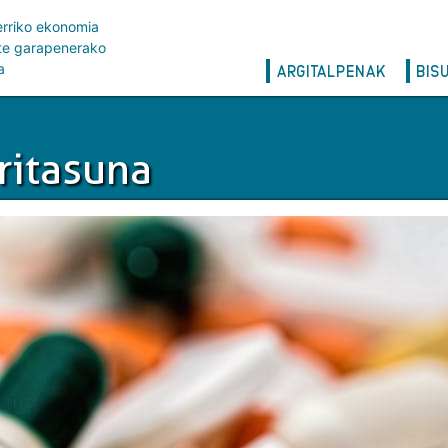
erriko ekonomia
rte garapenerako
Main
a
ARGITALPENAK
BIS
navigation
ritasuna