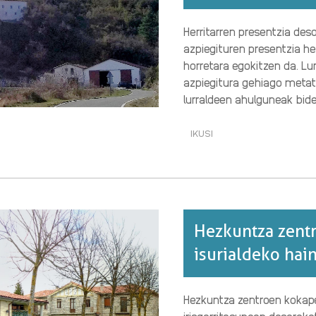
BURUZ
Herritarren presentzia des
azpiegituren presentzia he
horretara egokitzen da. Lu
azpiegitura gehiago metat
lurraldeen ahulguneak bide
IKUSI
ZAURGARRITASUNARE
GEOGRAFIA:
LURRALDE
ANTOLAMENDUAREN
ARGI-
ILUNAK·RI
BURUZ
Hezkuntza zentr
isurialdeko hai
Hezkuntza zentroen kokape