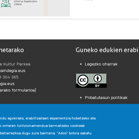
HIRIBURUETAKO
AUZOEN
IRAUNKORTASUNA·RI
BURUZ
netarako
Guneko edukien erabi
e Kultur Parkea
Legezko oharrak
aindegia.eus
43 304 365
gia.eus
rako formularioa]
Pribatutasun politikak
u egokirako, erabiltzaileen esperientzia hobetzeko eta
eb orriaren funtzionamendua bermatzeko cookieak
 beharrezkoa dugu zure baimena. "Ados" botoia sakatu