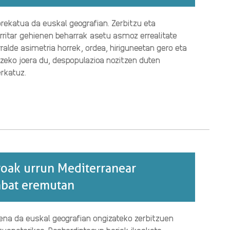
orekatua da euskal geografian. Zerbitzu eta
rritar gehienen beharrak asetu asmoz errealitate
rralde asimetria horrek, ordea, hiriguneetan gero eta
zeko joera du, despopulazioa nozitzen duten
rkatuz.
N
oak urrun Mediterranear
nbat eremutan
na da euskal geografian ongizateko zerbitzuen