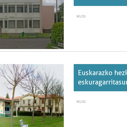
IKUSI
HEZKUNTZA-
ZENTROEN
ESKURAGARRITASUNA·
BURUZ
Euskarazko hez
eskuragarritasu
IKUSI
EUSKARAZKO
HEZKUNTZA-
ZENTROEN
ESKURAGARRITASUNA·
BURUZ