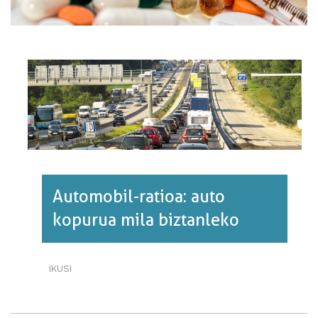
Automobil-ratioa: auto
kopurua mila biztanleko
IKUSI
AUTOMOBIL-
RATIOA:
AUTO
KOPURUA