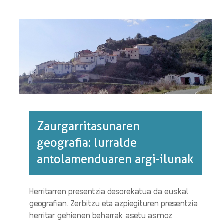
MILA
BIZTANLEKO·RI
BURUZ
Zaurgarritasunaren
geografia: lurralde
antolamenduaren argi-ilunak
Herritarren presentzia desorekatua da euskal
geografian. Zerbitzu eta azpiegituren presentzia
herritar gehienen beharrak asetu asmoz