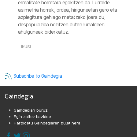
errealitate horretara egokitzen da. Lurralde
asimetria horrek, ordea, hiriguneetan gero eta
azpiegitura gehiago metatzeko joera du,
despopulazioa nozitzen duten lurraldeen
ahulguneak biderkatuz.
IKUSI
ZAURGARRITASUNAREN
GEOGRAFIA:
LURRALDE
ANTOLAMENDUAREN
ARGI-
Subscribe to Gaindegia
ILUNAK·RI
BURUZ
Gaindegia
Gaindegiari buruz
Egin zaitez bazkide
Harpidetu Gaindegiaren buletinera