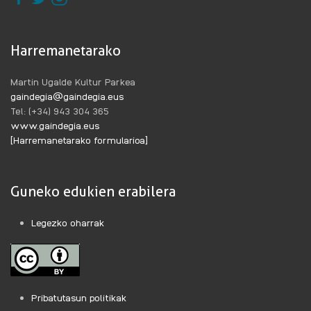
Harremanetarako
Martin Ugalde Kultur Parkea
gaindegia@gaindegia.eus
Tel: (+34) 943 304 365
www.gaindegia.eus
[Harremanetarako formularioa]
Guneko edukien erabilera
Legezko oharrak
Pribatutasun politikak