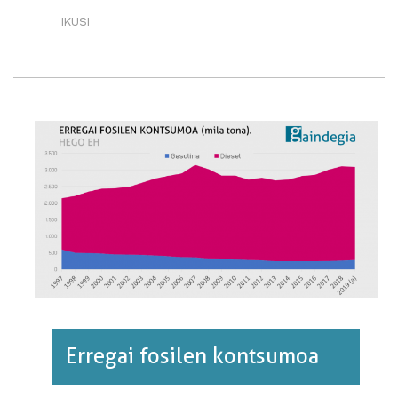
IKUSI
ENERGIAREN
JATORRIA·RI
BURUZ
Erregai fosilen kontsumoa