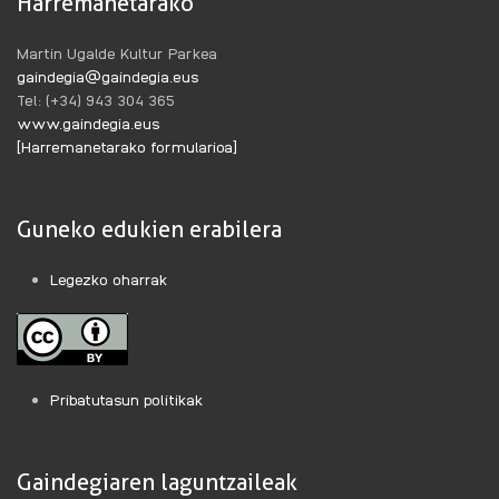
Harremanetarako
Martin Ugalde Kultur Parkea
gaindegia@gaindegia.eus
Tel: (+34) 943 304 365
www.gaindegia.eus
[Harremanetarako formularioa]
Guneko edukien erabilera
Legezko oharrak
Pribatutasun politikak
Gaindegiaren laguntzaileak