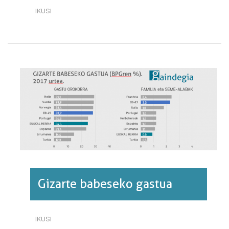
IKUSI
ERREGAI
FOSILEN
KONTSUMOA·RI
BURUZ
Gizarte babeseko gastua
IKUSI
GIZARTE