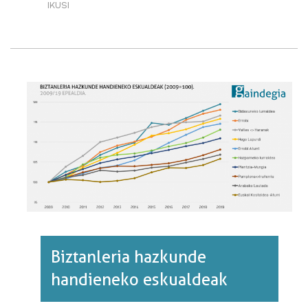
IKUSI
DESPOPULAZIO
HANDIENEKO
ESKUALDEAK·RI
BURUZ
Biztanleria hazkunde
handieneko eskualdeak