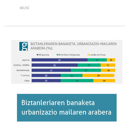
IKUSI
BIZTANLERIA
HAZKUNDE
HANDIENEKO
ESKUALDEAK·RI
BURUZ
Biztanleriaren banaketa
urbanizazio mailaren arabera