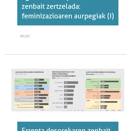
zenbait zertzelada:
feminizazioaren aurpegiak (I)
IKUSI
EGITURA
HETEROPATRIARKALAREN
ZENBAIT
ZERTZELADA:
FEMINIZAZIOAREN
AURPEGIAK
(I)·RI
BURUZ
Errenta desorekaren zenbait