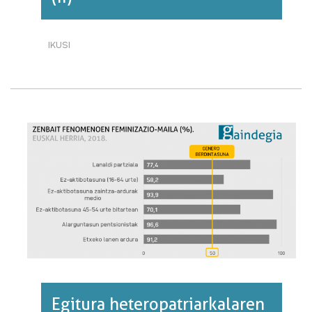
IKUSI
EGITURA
HETEROPATRIARKALAREN
ZENBAIT
ZERTZELADA:
FEMINIZAZIOAREN
AURPEGIAK
(II)·RI
BURUZ
Egitura heteropatriarkalaren