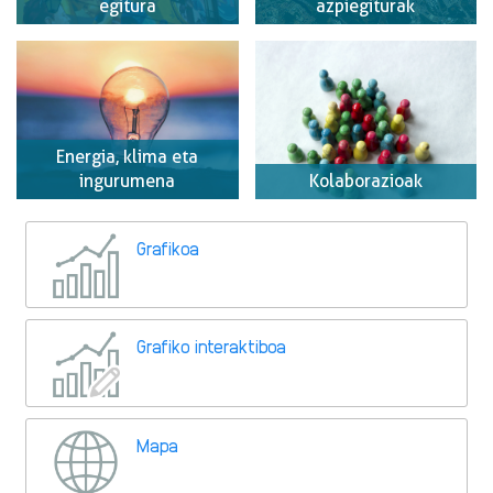
egitura
azpiegiturak
Energia, klima eta
ingurumena
Kolaborazioak
Grafikoa
Grafiko interaktiboa
Mapa