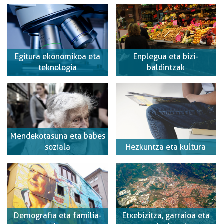
Egitura ekonomikoa eta
Enplegua eta bizi-
teknologia
baldintzak
Mendekotasuna eta babes
soziala
Hezkuntza eta kultura
Demografia eta familia-
Etxebizitza, garraioa eta