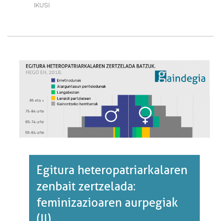
IKUSI
BIZTANLERIAREN
BANAKETA
URBANIZAZIO
MAILAREN
ARABERA·RI
BURUZ
Egitura heteropatriarkalaren
zenbait zertzelada:
feminizazioaren aurpegiak
(II)