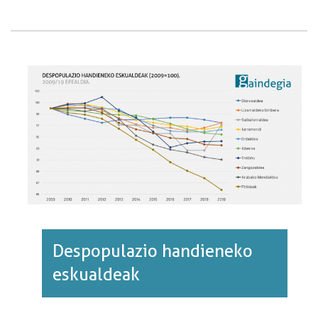
BABESEKO
GASTUA·RI
BURUZ
Despopulazio handieneko
eskualdeak