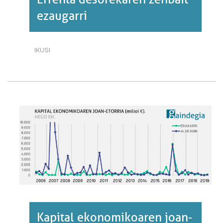
ezaugarri
IKUSI
ERRENTA
DESOREKAREN
ZENBAIT
EZAUGARRI·RI
BURUZ
Kapital ekonomikoaren joan-