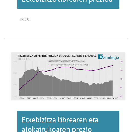
IKUSI
ETXEBIZITZA
LIBREAREN
PREZIOA·RI
BURUZ
Etxebizitza librearen eta
alokairukoaren prezio