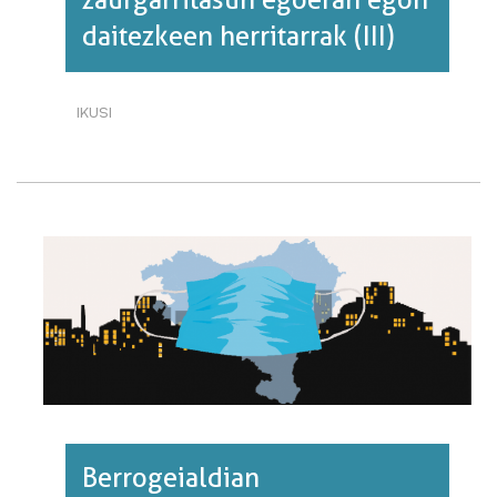
zaurgarritasun egoeran egon
daitezkeen herritarrak (III)
IKUSI
BERROGEIALDIAN
ZAURGARRITASUN
EGOERAN
EGON
DAITEZKEEN
HERRITARRAK
(III)·RI
BURUZ
Berrogeialdian