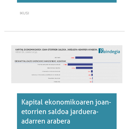
IKUSI
ESPORTAZIOEN
ETA
INPORTAZIOEN
BILAKAERA.
EH
ETA
EUROPA·RI
BURUZ
Kapital ekonomikoaren joan-
etorrien saldoa jarduera-
adarren arabera