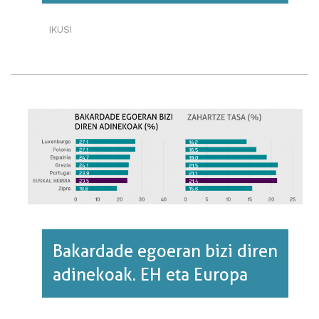
IKUSI
KAPITAL
EKONOMIKOAREN
JOAN-
ETORRIEN
SALDOA
JARDUERA-
ADARREN
ARABERA·RI
BURUZ
Bakardade egoeran bizi diren
adinekoak. EH eta Europa