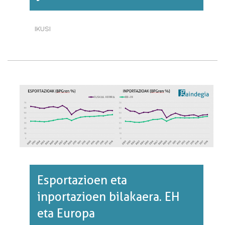
IKUSI
BALIO
ERANTSIAREN
BILAKAERA
JARDUERA
ADARREN
ARABERA·RI
BURUZ
Esportazioen eta
inportazioen bilakaera. EH
eta Europa