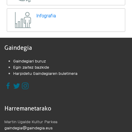
Infografia
Gaindegia
Gaindegiari buruz
Egin zaitez bazkide
Harpidetu Gaindegiaren buletinera
Harremanetarako
Martin Ugalde Kultur Parkea
gaindegia@gaindegia.eus