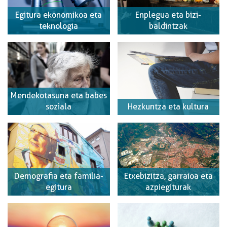
Egitura ekonomikoa eta
Enplegua eta bizi-
teknologia
baldintzak
Mendekotasuna eta babes
soziala
Hezkuntza eta kultura
Demografia eta familia-
Etxebizitza, garraioa eta
egitura
azpiegiturak