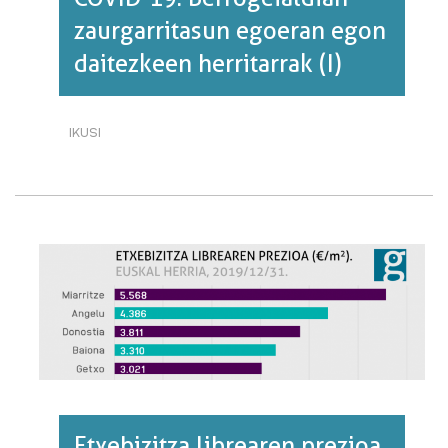
zaurgarritasun egoeran egon
daitezkeen herritarrak (I)
IKUSI
COVID-
19:
BERROGEIALDIAN
ZAURGARRITASUN
EGOERAN
EGON
DAITEZKEEN
HERRITARRAK
(I)·RI
BURUZ
Etxebizitza librearen prezioa