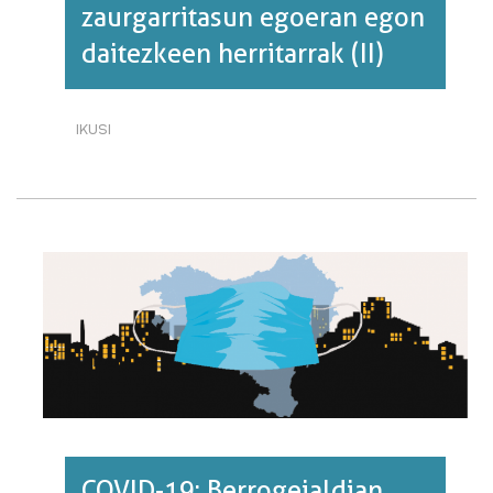
zaurgarritasun egoeran egon
daitezkeen herritarrak (II)
IKUSI
BERROGEIALDIAN
ZAURGARRITASUN
EGOERAN
EGON
DAITEZKEEN
HERRITARRAK
(II)·RI
BURUZ
COVID-19: Berrogeialdian