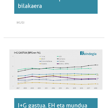
bilakaera
IKUSI
ETXEBIZITZA
LIBREAREN
ETA
ALOKAIRUKOAREN
PREZIO
BILAKAERA·RI
BURUZ
I+G gastua. EH eta mundua