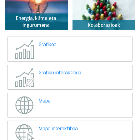
Energia, klima eta
ingurumena
Kolaborazioak
Grafikoa
Grafiko interaktiboa
Mapa
Mapa interaktiboa