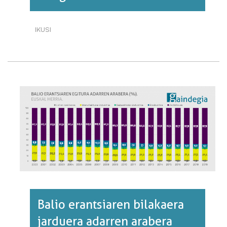
IKUSI
I+G
GASTUA.
EH
ETA
MUNDUA·RI
BURUZ
Balio erantsiaren bilakaera
jarduera adarren arabera