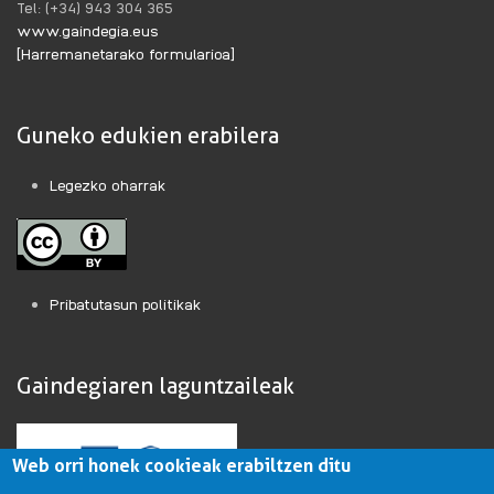
Tel: (+34) 943 304 365
www.gaindegia.eus
[Harremanetarako formularioa]
Guneko edukien erabilera
Legezko oharrak
Pribatutasun politikak
Gaindegiaren laguntzaileak
Web orri honek cookieak erabiltzen ditu