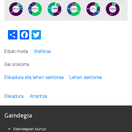
Share
Facebook
Twitter
Eduki mota
Grafikoa
Gai orokorra
Elikadura eta lehen sektorea
Lehen sektorea
Elikadura
Arrantza
Gaindegia
Gaindegiari buruz