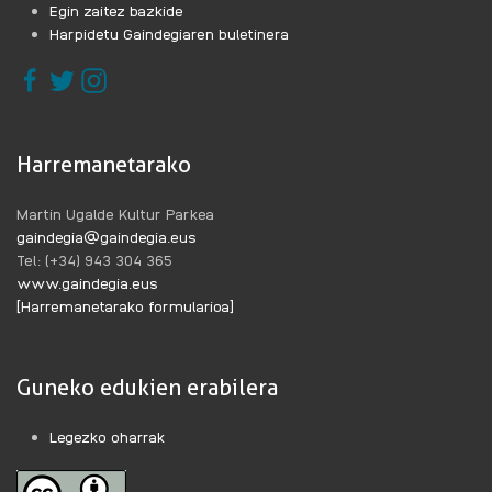
Egin zaitez bazkide
Harpidetu Gaindegiaren buletinera
Harremanetarako
Martin Ugalde Kultur Parkea
gaindegia@gaindegia.eus
Tel: (+34) 943 304 365
www.gaindegia.eus
[Harremanetarako formularioa]
Guneko edukien erabilera
Legezko oharrak