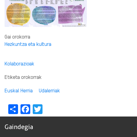
Gai orokorra
Hezkuntza eta kultura
Kolaborazioak
Etiketa orokorrak
Euskal Herria
Udalerriak
Share
Facebook
Twitter
Gaindegia