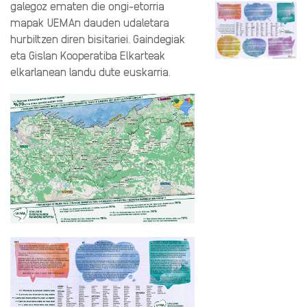
galegoz ematen die ongi-etorria
mapak UEMAn dauden udaletara
hurbiltzen diren bisitariei. Gaindegiak
eta Gislan Kooperatiba Elkarteak
elkarlanean landu dute euskarria.