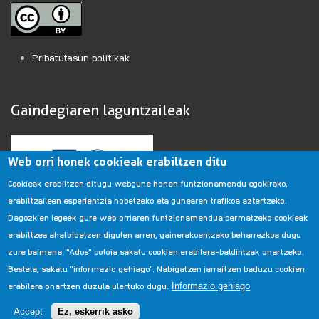
Pribatutasun politikak
Gaindegiaren laguntzaileak
Web orri honek cookieak erabiltzen ditu
Cookieak erabiltzen ditugu webgune honen funtzionamendu egokirako,
erabiltzaileen esperientzia hobetzeko eta gunearen trafikoa aztertzeko.
Dagozkien legeek gure web orriaren funtzionamendua bermatzeko cookieak
erabiltzea ahalbidetzen diguten arren, gainerakoentzako beharrezkoa dugu
zure baimena. "Ados" botoia sakatu cookien erabilera-baldintzak onartzeko.
Bestela, sakatu "informazio gehiago". Nabigatzen jarraitzen baduzu cookien
erabilera onartzen duzula ulertuko dugu.
Informazio gehiago
Gaindegia laguntzen duten erakundeen zerrenda
Accept
Ez, eskerrik asko