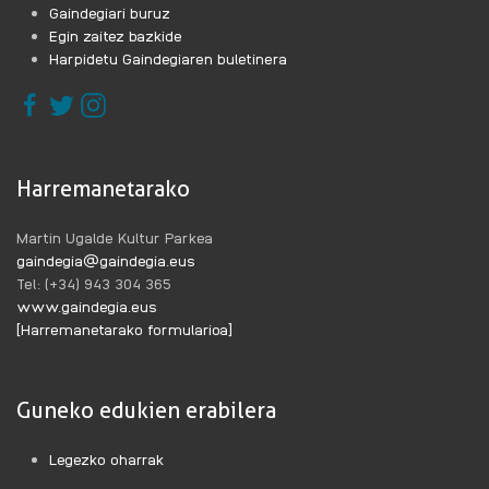
Gaindegiari buruz
Egin zaitez bazkide
Harpidetu Gaindegiaren buletinera
Harremanetarako
Martin Ugalde Kultur Parkea
gaindegia@gaindegia.eus
Tel: (+34) 943 304 365
www.gaindegia.eus
[Harremanetarako formularioa]
Guneko edukien erabilera
Legezko oharrak