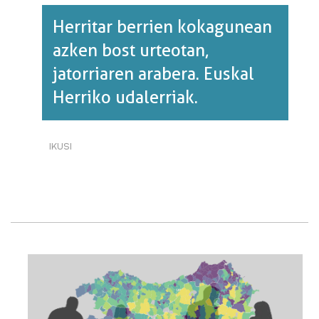
Herritar berrien kokagunean
azken bost urteotan,
jatorriaren arabera. Euskal
Herriko udalerriak.
IKUSI
HERRITAR
BERRIEN
KOKAGUNEAN
AZKEN
BOST
URTEOTAN,
JATORRIAREN
ARABERA.
EUSKAL
HERRIKO
UDALERRIAK.·RI
BURUZ