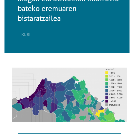
bateko eremuaren
bistaratzailea
IKUSI
OSASUN
LARRIALDIA:
UDALERRI
MUGAK
ETA
BIZITOKITIK
KILOMETRO
BATEKO
EREMUAREN
BISTARATZAILEA·RI
BURUZ