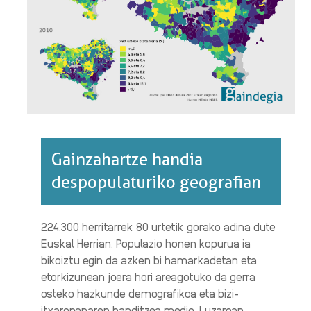
Gainzahartze handia
despopulaturiko geografian
224.300 herritarrek 80 urtetik gorako adina dute
Euskal Herrian. Populazio honen kopurua ia
bikoiztu egin da azken bi hamarkadetan eta
etorkizunean joera hori areagotuko da gerra
osteko hazkunde demografikoa eta bizi-
itxaropenaren handitzea medio. Luzaroan