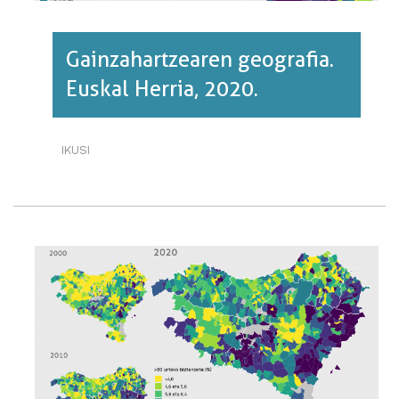
Gainzahartzearen geografia.
Euskal Herria, 2020.
IKUSI
GAINZAHARTZEAREN
GEOGRAFIA.
EUSKAL
HERRIA,
2020.·RI
BURUZ