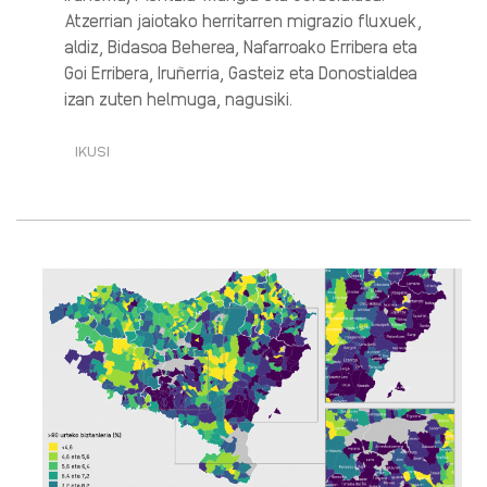
Atzerrian jaiotako herritarren migrazio fluxuek,
aldiz, Bidasoa Beherea, Nafarroako Erribera eta
Goi Erribera, Iruñerria, Gasteiz eta Donostialdea
izan zuten helmuga, nagusiki.
IKUSI
BARNE
MIGRAZIOAK
LANDA-
EREMURA
JOTZEN
DU,
ATZERRITARREK
HIRIGUNERA·RI
BURUZ