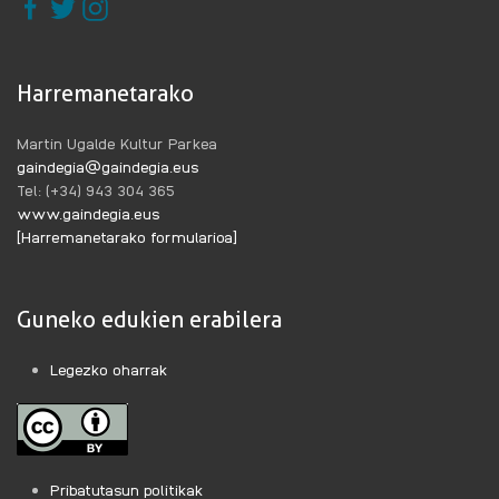
Harremanetarako
Martin Ugalde Kultur Parkea
gaindegia@gaindegia.eus
Tel: (+34) 943 304 365
www.gaindegia.eus
[Harremanetarako formularioa]
Guneko edukien erabilera
Legezko oharrak
Pribatutasun politikak