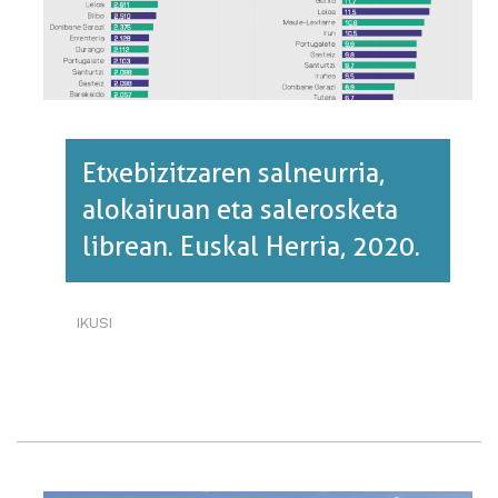
BURUZ
Etxebizitzaren salneurria,
alokairuan eta salerosketa
librean. Euskal Herria, 2020.
IKUSI
ETXEBIZITZAREN
SALNEURRIA,
ALOKAIRUAN
ETA
SALEROSKETA
LIBREAN.
EUSKAL
HERRIA,