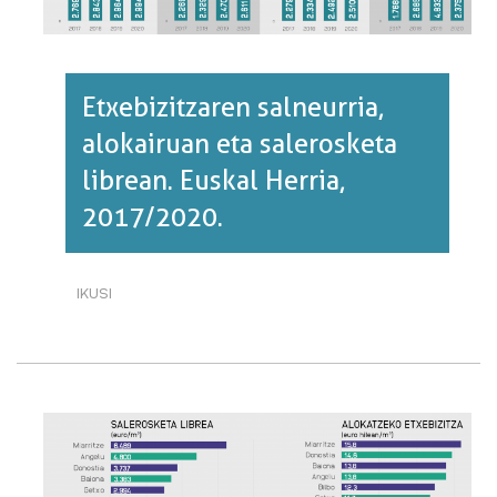
Etxebizitzaren salneurria,
alokairuan eta salerosketa
librean. Euskal Herria,
2017/2020.
IKUSI
ETXEBIZITZAREN
SALNEURRIA,
ALOKAIRUAN
ETA
SALEROSKETA
LIBREAN.
EUSKAL
HERRIA,
2017/2020.·RI