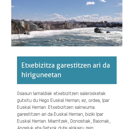
2020.·RI
BURUZ
Etxebizitza garestitzen ari da
hiriguneetan
Osasun larrialdiak etxebizitzen salerosketak
gutxitu du Hego Euskal Herrian; ez, ordea, Ipar
Euskal Herrian. Etxebizitzen salneurria
garestitzen ari da Euskal Herrian, biziki Ipar
Euskal Herrian. Miarritzek, Donostiak, Baionak,
Angeluk eta Getxok dute alokairu zein