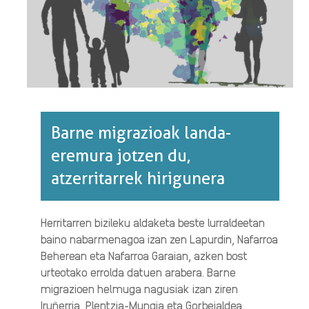
Barne migrazioak landa-
eremura jotzen du,
atzerritarrek hirigunera
Herritarren bizileku aldaketa beste lurraldeetan
baino nabarmenagoa izan zen Lapurdin, Nafarroa
Beherean eta Nafarroa Garaian, azken bost
urteotako errolda datuen arabera. Barne
migrazioen helmuga nagusiak izan ziren
Iruñerria, Plentzia-Mungia eta Gorbeialdea.