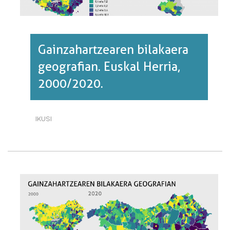
Gainzahartzearen bilakaera
geografian. Euskal Herria,
2000/2020.
IKUSI
GAINZAHARTZEAREN
BILAKAERA
GEOGRAFIAN.
EUSKAL
HERRIA,
2000/2020.·RI
BURUZ