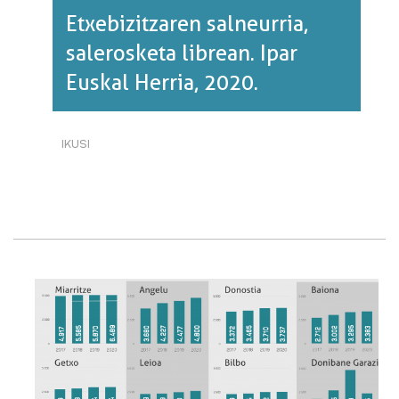
Etxebizitzaren salneurria,
salerosketa librean. Ipar
Euskal Herria, 2020.
IKUSI
ETXEBIZITZAREN
SALNEURRIA,
SALEROSKETA
LIBREAN.
IPAR
EUSKAL
HERRIA,
2020.·RI
BURUZ