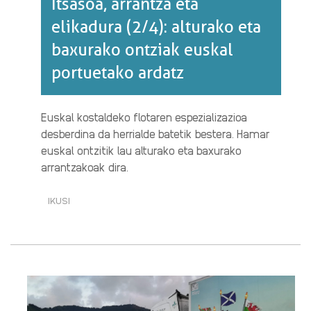
Itsasoa, arrantza eta
elikadura (2/4): alturako eta
baxurako ontziak euskal
portuetako ardatz
Euskal kostaldeko flotaren espezializazioa
desberdina da herrialde batetik bestera. Hamar
euskal ontzitik lau alturako eta baxurako
arrantzakoak dira.
IKUSI
ITSASOA,
ARRANTZA
ETA
ELIKADURA
(2/4):
ALTURAKO
ETA
BAXURAKO