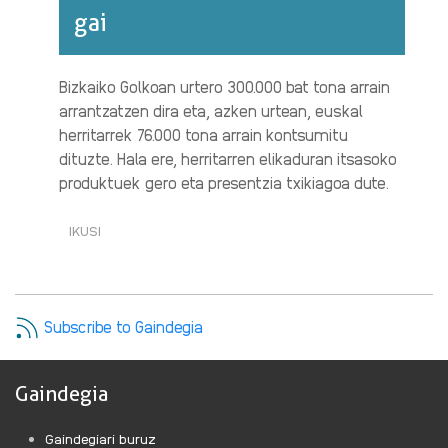
gai
Bizkaiko Golkoan urtero 300.000 bat tona arrain
arrantzatzen dira eta, azken urtean, euskal
herritarrek 76.000 tona arrain kontsumitu
dituzte. Hala ere, herritarren elikaduran itsasoko
produktuek gero eta presentzia txikiagoa dute.
IKUSI
ITSASOA,
ARRANTZA
ETA
ELIKADURA
(4/4):
Subscribe to Gaindegia
BIZKAIKO
GOLKOA,
EUSKAL
Gaindegia
HERRITARREN
ARRAIN
Gaindegiari buruz
KONTSUMOA