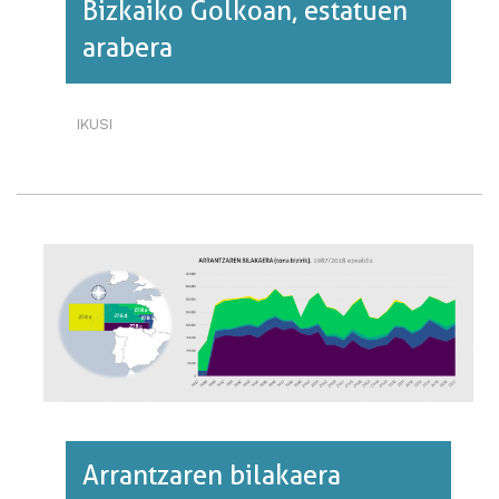
Bizkaiko Golkoan, estatuen
arabera
IKUSI
ARRANTZAREN
BILAKAERA
BIZKAIKO
GOLKOAN,
ESTATUEN
ARABERA·RI
BURUZ
Arrantzaren bilakaera