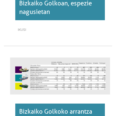
Bizkaiko Golkoan, espezie
nagusietan
IKUSI
ARRANTZAREN
BILAKAERA
BIZKAIKO
GOLKOAN,
ESPEZIE
NAGUSIETAN·RI
BURUZ
Bizkaiko Golkoko arrantza