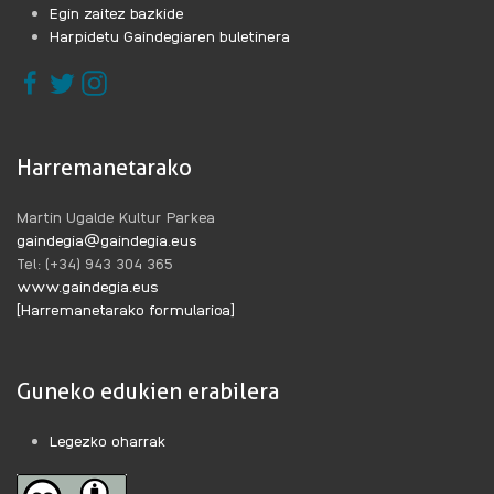
Egin zaitez bazkide
ASETZEKO
Harpidetu Gaindegiaren buletinera
GAI·RI
BURUZ
Harremanetarako
Martin Ugalde Kultur Parkea
gaindegia@gaindegia.eus
Tel: (+34) 943 304 365
www.gaindegia.eus
[Harremanetarako formularioa]
Guneko edukien erabilera
Legezko oharrak