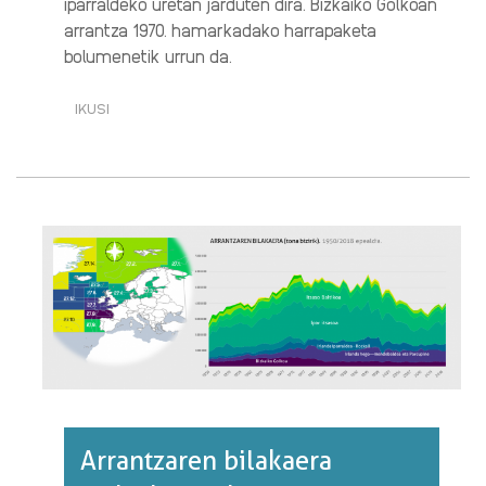
iparraldeko uretan jarduten dira. Bizkaiko Golkoan
arrantza 1970. hamarkadako harrapaketa
bolumenetik urrun da.
IKUSI
ITSASOA,
ARRANTZA
ETA
ELIKADURA
(3/4):
URTEAN
300.000
BAT
TONA
ARRANTZATZEN
DA
BIZKAIKO
GOLKOAN·RI
BURUZ
Arrantzaren bilakaera