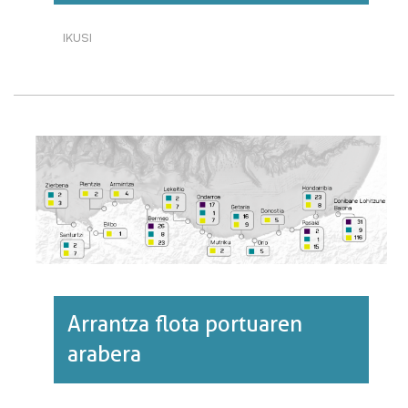
IKUSI
BIZKAIKO
GOLKOKO
ARRANTZA
FLOTA
MOTAREN
ARABERA·RI
BURUZ
Arrantza flota portuaren
arabera