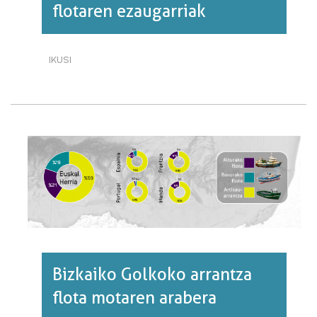
flotaren ezaugarriak
IKUSI
BIZKAIKO
GOLKOKO
ARRANTZA
FLOTAREN
EZAUGARRIAK·RI
BURUZ
Bizkaiko Golkoko arrantza
flota motaren arabera