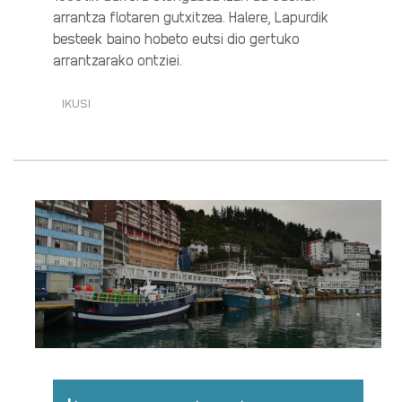
arrantza flotaren gutxitzea. Halere, Lapurdik
besteek baino hobeto eutsi dio gertuko
arrantzarako ontziei.
IKUSI
ITSASOA,
ARRANTZA
ETA
ELIKADURA
(1/4):
GERO
ETA
ONTZI
GUTXIAGO
KOSTALDEAN·RI
BURUZ