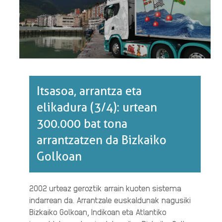
ONTZIAK
EUSKAL
PORTUETAKO
ARDATZ·RI
BURUZ
Itsasoa, arrantza eta
elikadura (3/4): urtean
300.000 bat tona
arrantzatzen da Bizkaiko
Golkoan
2002 urteaz geroztik arrain kuoten sistema
indarrean da. Arrantzale euskaldunak nagusiki
Bizkaiko Golkoan, Indikoan eta Atlantiko