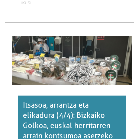
IKUSI
ARRANTZA
FLOTA
PORTUAREN
ARABERA·RI
BURUZ
Itsasoa, arrantza eta
elikadura (4/4): Bizkaiko
Golkoa, euskal herritarren
arrain kontsumoa asetzeko