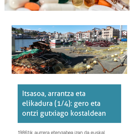
Itsasoa, arrantza eta
elikadura (1/4): gero eta
ontzi gutxiago kostaldean
1986tik aurrera etengabea izan da euskal