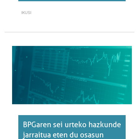
IKUSI
BPG:
URTE
ARTEKO
HAZKUNDE-
TASA.
EUSKAL
HERRIA
ETA
EUROPA,
2020
(I).·RI
BURUZ
BPGaren sei urteko hazkunde
jarraitua eten du osasun