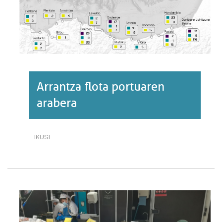
Arrantza flota portuaren
arabera
IKUSI
ARRANTZA
FLOTA
PORTUAREN
ARABERA·RI
BURUZ