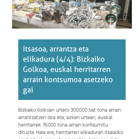
Itsasoa, arrantza eta
elikadura (4/4): Bizkaiko
Golkoa, euskal herritarren
arrain kontsumoa asetzeko
gai
Bizkaiko Golkoan urtero 300.000 bat tona arrain
arrantzatzen dira eta, azken urtean, euskal
herritarrek 76.000 tona arrain kontsumitu
dituzte. Hala ere, herritarren elikaduran itsasoko