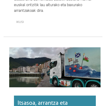
euskal ontzitik lau alturako eta baxurako
arrantzakoak dira.
IKUSI
ITSASOA,
ARRANTZA
ETA
ELIKADURA
(2/4):
ALTURAKO
ETA
BAXURAKO
ONTZIAK
EUSKAL
PORTUETAKO
ARDATZ·RI
BURUZ
Itsasoa, arrantza eta