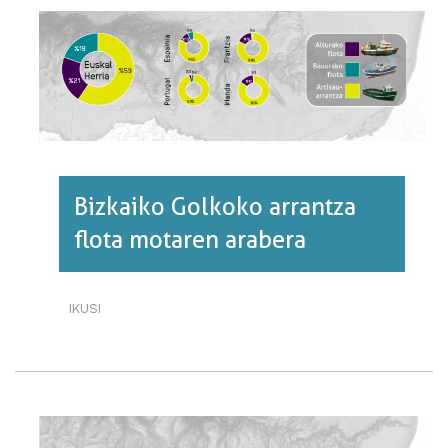
URTEAN
300.000
BAT
TONA
ARRANTZATZEN
DA
BIZKAIKO
GOLKOAN·RI
BURUZ
Bizkaiko Golkoko arrantza
flota motaren arabera
IKUSI
BIZKAIKO
GOLKOKO
ARRANTZA
FLOTA
MOTAREN
ARABERA·RI
BURUZ