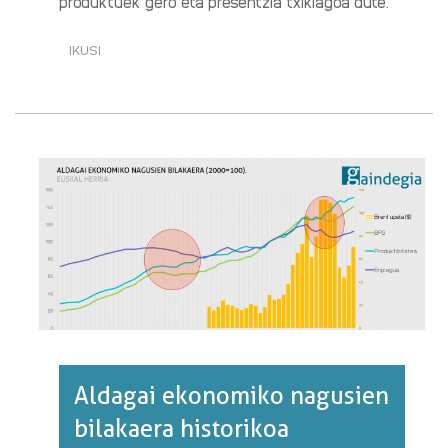
produktuek gero eta presentzia txikiagoa dute.
IKUSI
ITSASOA,
ARRANTZA
ETA
ELIKADURA
(4/4):
BIZKAIKO
GOLKOA,
EUSKAL
HERRITARREN
ARRAIN
KONTSUMOA
ASETZEKO
GAI·RI
BURUZ
Aldagai ekonomiko nagusien
bilakaera historikoa