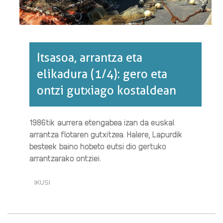
Itsasoa, arrantza eta
elikadura (1/4): gero eta
ontzi gutxiago kostaldean
1986tik aurrera etengabea izan da euskal
arrantza flotaren gutxitzea. Halere, Lapurdik
besteek baino hobeto eutsi dio gertuko
arrantzarako ontziei.
IKUSI
ITSASOA,
ARRANTZA
ETA
ELIKADURA