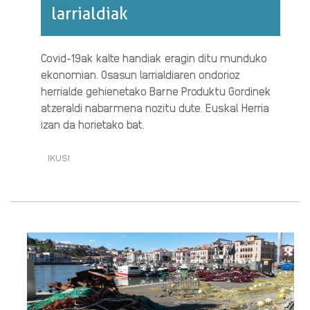
larrialdiak
Covid-19ak kalte handiak eragin ditu munduko
ekonomian. Osasun larrialdiaren ondorioz
herrialde gehienetako Barne Produktu Gordinek
atzeraldi nabarmena nozitu dute. Euskal Herria
izan da horietako bat.
IKUSI
BPGAREN
SEI
URTEKO
HAZKUNDE
JARRAITUA
ETEN
DU
OSASUN
LARRIALDIAK·RI
BURUZ