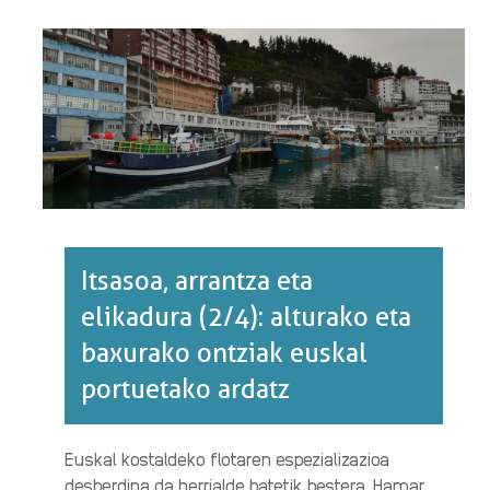
(1/4):
GERO
ETA
ONTZI
GUTXIAGO
KOSTALDEAN·RI
BURUZ
Itsasoa, arrantza eta
elikadura (2/4): alturako eta
baxurako ontziak euskal
portuetako ardatz
Euskal kostaldeko flotaren espezializazioa
desberdina da herrialde batetik bestera. Hamar