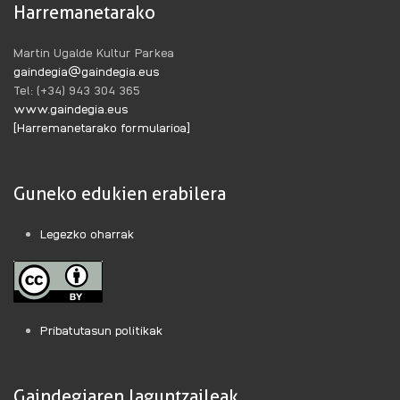
Harremanetarako
Martin Ugalde Kultur Parkea
gaindegia@gaindegia.eus
Tel: (+34) 943 304 365
www.gaindegia.eus
[Harremanetarako formularioa]
Guneko edukien erabilera
Legezko oharrak
Pribatutasun politikak
Gaindegiaren laguntzaileak