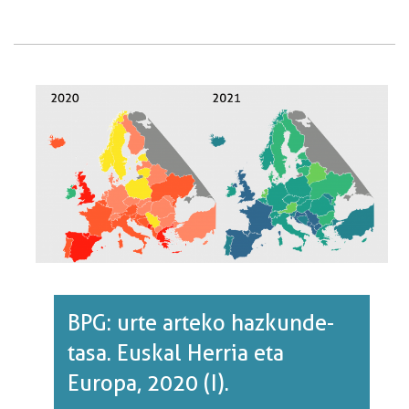
URTE
ARTEKO
HAZKUNDE-
TASA.
EUSKAL
HERRIA
ETA
EUROPA,
2020
(II).·RI
BURUZ
BPG: urte arteko hazkunde-
tasa. Euskal Herria eta
Europa, 2020 (I).