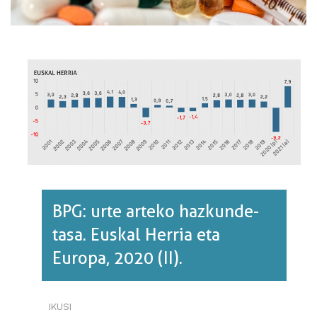
BPG: urte arteko hazkunde-
tasa. Euskal Herria eta
Europa, 2020 (II).
IKUSI
BPG: