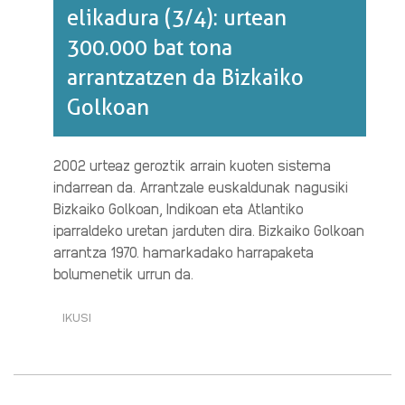
elikadura (3/4): urtean
300.000 bat tona
arrantzatzen da Bizkaiko
Golkoan
2002 urteaz geroztik arrain kuoten sistema
indarrean da. Arrantzale euskaldunak nagusiki
Bizkaiko Golkoan, Indikoan eta Atlantiko
iparraldeko uretan jarduten dira. Bizkaiko Golkoan
arrantza 1970. hamarkadako harrapaketa
bolumenetik urrun da.
IKUSI
ITSASOA,
ARRANTZA
ETA
ELIKADURA
(3/4):