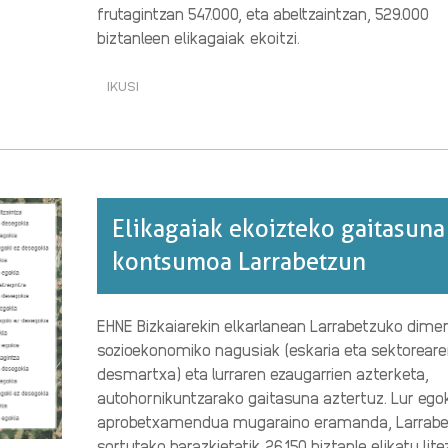
frutagintzan 547.000, eta abeltzaintzan, 529.000
biztanleen elikagaiak ekoitzi.
IKUSI
ELIKAGAIAK
EKOIZTEKO
GAITASUNA
ETA
KONTSUMOA
KARRANTZAN·RI
BURUZ
Elikagaiak ekoizteko gaitasuna
kontsumoa Larrabetzun
EHNE Bizkaiarekin elkarlanean Larrabetzuko dime
sozioekonomiko nagusiak (eskaria eta sektorear
desmartxa) eta lurraren ezaugarrien azterketa,
autohornikuntzarako gaitasuna aztertuz. Lur ego
aprobetxamendua mugaraino eramanda, Larrabe
sortutako barazkietatik 26.150 biztanle elikatu lite