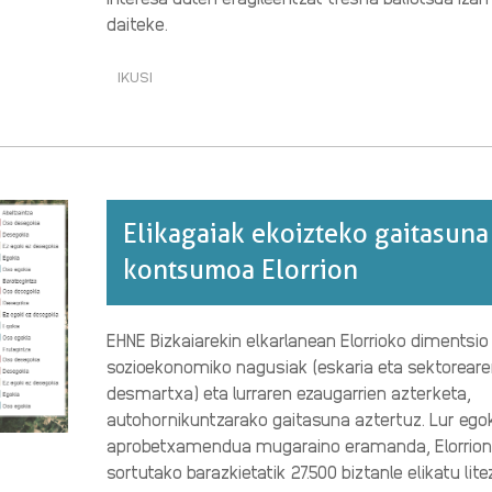
daiteke.
IKUSI
ONGIZATE
POLITIKEN
ETA
BEHARREN
ALDERATZEA·RI
BURUZ
Elikagaiak ekoizteko gaitasuna
kontsumoa Elorrion
EHNE Bizkaiarekin elkarlanean Elorrioko dimentsio
sozioekonomiko nagusiak (eskaria eta sektorear
desmartxa) eta lurraren ezaugarrien azterketa,
autohornikuntzarako gaitasuna aztertuz. Lur ego
aprobetxamendua mugaraino eramanda, Elorrion
sortutako barazkietatik 27.500 biztanle elikatu lite