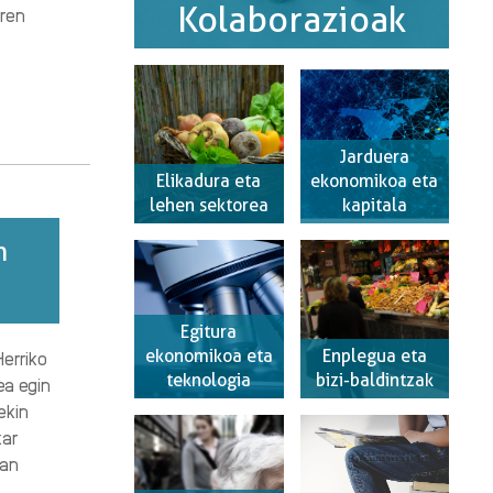
Kolaborazioak
aren
Jarduera
Elikadura eta
ekonomikoa eta
lehen sektorea
kapitala
n
Egitura
ekonomikoa eta
Enplegua eta
erriko
teknologia
bizi-baldintzak
ea egin
ekin
kar
ean