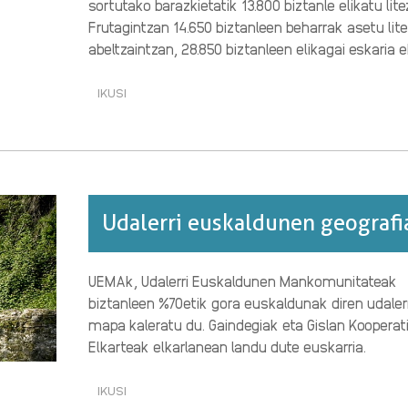
sortutako barazkietatik 13.800 biztanle elikatu lite
Frutagintzan 14.650 biztanleen beharrak asetu lite
abeltzaintzan, 28.850 biztanleen elikagai eskaria ek
IKUSI
ELIKAGAIAK
EKOIZTEKO
GAITASUNA
ETA
KONTSUMOA
ERRIGOITIN·RI
BURUZ
Udalerri euskaldunen geografi
UEMAk, Udalerri Euskaldunen Mankomunitateak
biztanleen %70etik gora euskaldunak diren udaler
mapa kaleratu du. Gaindegiak eta Gislan Kooperat
Elkarteak elkarlanean landu dute euskarria.
IKUSI
UDALERRI