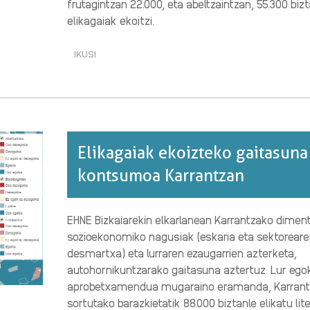
frutagintzan 22.000, eta abeltzaintzan, 55.300 biz
elikagaiak ekoitzi.
IKUSI
ELIKAGAIAK
EKOIZTEKO
GAITASUNA
ETA
KONTSUMOA
ELORRION·RI
BURUZ
Elikagaiak ekoizteko gaitasuna
kontsumoa Karrantzan
EHNE Bizkaiarekin elkarlanean Karrantzako diment
sozioekonomiko nagusiak (eskaria eta sektorear
desmartxa) eta lurraren ezaugarrien azterketa,
autohornikuntzarako gaitasuna aztertuz. Lur ego
aprobetxamendua mugaraino eramanda, Karrant
sortutako barazkietatik 88.000 biztanle elikatu lit