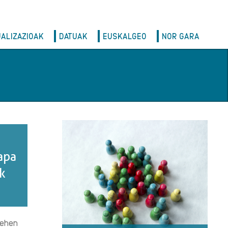
UALIZAZIOAK
DATUAK
EUSKALGEO
NOR GARA
apa
k
lehen