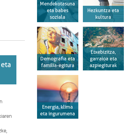
Mendekotasuna
eta babes
Hezkuntza eta
soziala
kultura
Etxebizitza,
Demografia eta
garraioa eta
 eta
familia-egitura
azpiegiturak
en
Energia, klima
eta ingurumena
kiaren
zke,