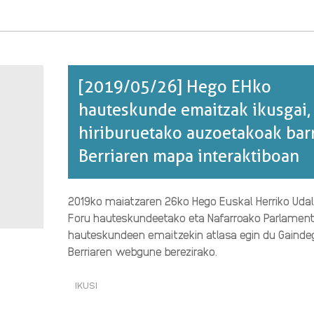
EUSKALDUNEN
GEOGRAFIA·RI
BURUZ
[2019/05/26] Hego EHko
hauteskunde emaitzak ikusgai,
hiriburuetako auzoetakoak bar
Berriaren mapa interaktiboan
2019ko maiatzaren 26ko Hego Euskal Herriko Udal
Foru hauteskundeetako eta Nafarroako Parlamen
hauteskundeen emaitzekin atlasa egin du Gainde
Berriaren webgune berezirako.
IKUSI
[2019/05/26]
HEGO
EHKO