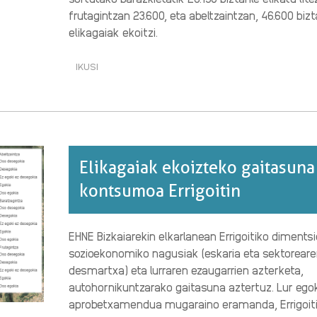
frutagintzan 23.600, eta abeltzaintzan, 46.600 biz
elikagaiak ekoitzi.
IKUSI
ELIKAGAIAK
EKOIZTEKO
GAITASUNA
ETA
KONTSUMOA
LARRABETZUN·RI
BURUZ
Elikagaiak ekoizteko gaitasuna
kontsumoa Errigoitin
EHNE Bizkaiarekin elkarlanean Errigoitiko dimentsi
sozioekonomiko nagusiak (eskaria eta sektorear
desmartxa) eta lurraren ezaugarrien azterketa,
autohornikuntzarako gaitasuna aztertuz. Lur ego
aprobetxamendua mugaraino eramanda, Errigoit