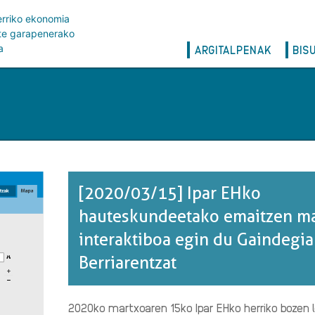
erriko ekonomia
rte garapenerako
Main
a
ARGITALPENAK
BIS
navigation
[2020/03/15] Ipar EHko
hauteskundeetako emaitzen m
interaktiboa egin du Gaindegia
Berriarentzat
2020ko martxoaren 15ko Ipar EHko herriko bozen 