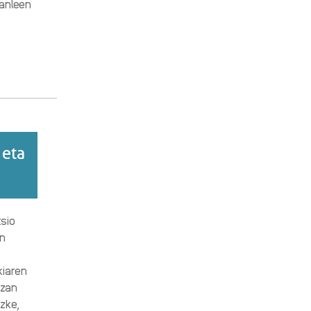
tanleen
 eta
sio
en
kiaren
zan
ezke,