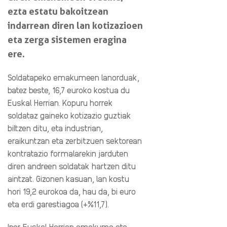
ezta estatu bakoitzean
indarrean diren lan kotizazioen
eta zerga sistemen eragina
ere.
Soldatapeko emakumeen lanorduak,
batez beste, 16,7 euroko kostua du
Euskal Herrian. Kopuru horrek
soldataz gaineko kotizazio guztiak
biltzen ditu, eta industrian,
eraikuntzan eta zerbitzuen sektorean
kontratazio formalarekin jarduten
diren andreen soldatak hartzen ditu
aintzat.
Gizonen kasuan, lan kostu
hori 19,2 eurokoa da, hau da, bi euro
eta erdi garestiagoa (+%11,7).
Ipar Euskal Herrian emakume eta