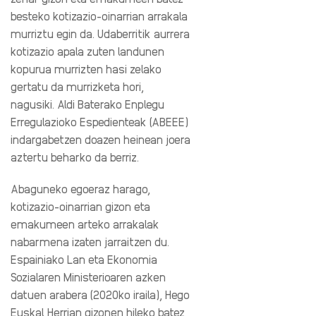
besteko kotizazio-oinarrian arrakala
murriztu egin da. Udaberritik aurrera
kotizazio apala zuten landunen
kopurua murrizten hasi zelako
gertatu da murrizketa hori,
nagusiki.
Aldi Baterako Enplegu
Erregulazioko Espedienteak (ABEEE)
indargabetzen doazen heinean joera
aztertu beharko da berriz.
Abaguneko egoeraz harago,
kotizazio-oinarrian gizon eta
emakumeen arteko arrakalak
nabarmena izaten jarraitzen du.
Espainiako Lan eta Ekonomia
Sozialaren Ministerioaren azken
datuen arabera (2020ko iraila), Hego
Euskal Herrian gizonen hileko batez