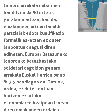
Genero arrakala nabarmen
handitzen da 50 urtetik
gorakoen artean, hau da,
emakumeen artean lanaldi
partzialak edota kualifikazio
formalik eskatzen ez duten
lanpostuak nagusi diren
adinetan. Europar Batasuneko
lanorduko batezbesteko
soldatari dagokion genero
arrakala Euskal Herrian baino
%3,5 handiagoa da. Datuok,
ordea, ez dute kontuan
hartzen ezkutuko
ekonomiaren itzalpean lanean
diren emakumeen ordaina,