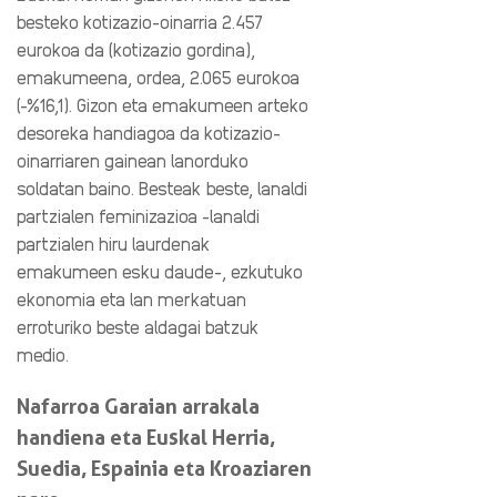
besteko kotizazio-oinarria 2.457
eurokoa da (kotizazio gordina),
emakumeena, ordea, 2.065 eurokoa
(-%16,1). Gizon eta emakumeen arteko
desoreka handiagoa da kotizazio-
oinarriaren gainean lanorduko
soldatan baino. Besteak beste, lanaldi
partzialen feminizazioa -lanaldi
partzialen hiru laurdenak
emakumeen esku daude-, ezkutuko
ekonomia eta lan merkatuan
erroturiko beste aldagai batzuk
medio.
Nafarroa Garaian arrakala
handiena eta Euskal Herria,
Suedia, Espainia eta Kroaziaren