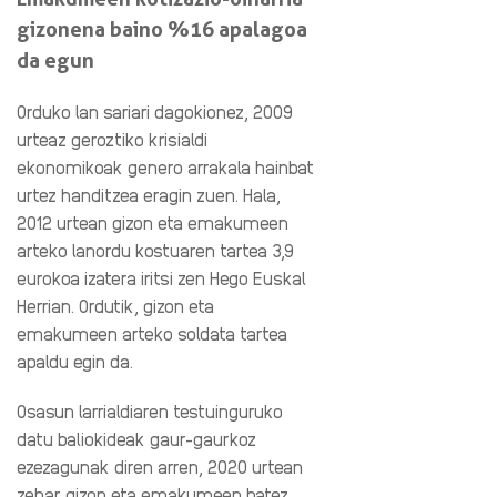
gizonena baino %16 apalagoa
da egun
Orduko lan sariari dagokionez, 2009
urteaz geroztiko krisialdi
ekonomikoak genero arrakala hainbat
urtez handitzea eragin zuen. Hala,
2012 urtean gizon eta emakumeen
arteko lanordu kostuaren tartea 3,9
eurokoa izatera iritsi zen Hego Euskal
Herrian. Ordutik, gizon eta
emakumeen arteko soldata tartea
apaldu egin da.
Osasun larrialdiaren testuinguruko
datu baliokideak gaur-gaurkoz
ezezagunak diren arren, 2020 urtean
zehar gizon eta emakumeen batez