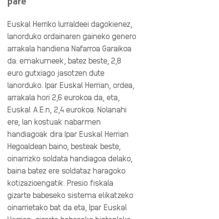
pare
Euskal Herriko lurraldeei dagokienez,
lanorduko ordainaren gaineko genero
arrakala handiena Nafarroa Garaikoa
da: emakumeek, batez beste, 2,8
euro gutxiago jasotzen dute
lanorduko. Ipar Euskal Herrian, ordea,
arrakala hori 2,6 eurokoa da, eta,
Euskal A.E.n, 2,4 eurokoa. Nolanahi
ere, lan kostuak nabarmen
handiagoak dira Ipar Euskal Herrian
Hegoaldean baino, besteak beste,
oinarrizko soldata handiagoa delako,
baina batez ere soldataz haragoko
kotizazioengatik. Presio fiskala
gizarte babeseko sistema elikatzeko
oinarrietako bat da eta, Ipar Euskal