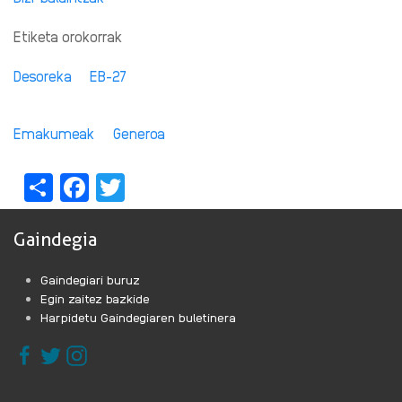
Etiketa orokorrak
Desoreka
EB-27
Emakumeak
Generoa
Share
Facebook
Twitter
Gaindegia
Gaindegiari buruz
Egin zaitez bazkide
Harpidetu Gaindegiaren buletinera