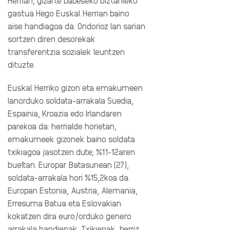
Herrian, gizarte babeseko biztanleko
gastua Hego Euskal Herrian baino
aise handiagoa da. Ondorioz lan sarian
sortzen diren desorekak
transferentzia sozialek leuntzen
dituzte.
Euskal Herriko gizon eta emakumeen
lanorduko soldata-arrakala Suedia,
Espainia, Kroazia edo Irlandaren
parekoa da: herrialde horietan,
emakumeek gizonek baino soldata
txikiagoa jasotzen dute; %11-12aren
bueltan. Europar Batasunean (27),
soldata-arrakala hori %15,2koa da.
Europan Estonia, Austria, Alemania,
Erresuma Batua eta Eslovakian
kokatzen dira
euro/orduko genero
arrakala handienak. Txikienak, berriz,