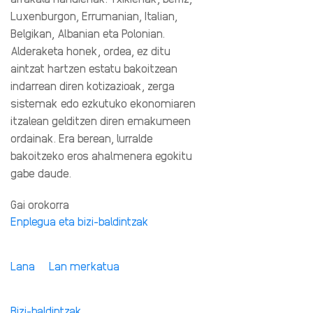
Luxenburgon, Errumanian, Italian,
Belgikan, Albanian eta Polonian.
Alderaketa honek, ordea, ez ditu
aintzat hartzen estatu bakoitzean
indarrean diren kotizazioak, zerga
sistemak edo ezkutuko ekonomiaren
itzalean gelditzen diren emakumeen
ordainak. Era berean, lurralde
bakoitzeko eros ahalmenera egokitu
gabe daude.
Gai orokorra
Enplegua eta bizi-baldintzak
Lana
Lan merkatua
Bizi-baldintzak