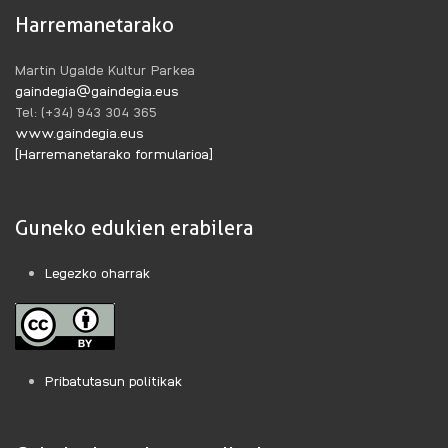
Harremanetarako
Martin Ugalde Kultur Parkea
gaindegia@gaindegia.eus
Tel: (+34) 943 304 365
www.gaindegia.eus
[Harremanetarako formularioa]
Guneko edukien erabilera
Legezko oharrak
Pribatutasun politikak