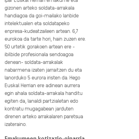
gizonen arteko soldata-arrakala
handiagoa da goi-mailako lanbide
intelektualen eta soldatapeko
enpresa-kudeatzaileen artean. 6,7
eurokoa da tarte hori, hain zuzen ere.
50 urtetik gorakoen artean ere -
ibilbide profesionala sendoagoa
denean- soldata-arrakalak
nabarmena izaten jarraitzen du eta
lanorduko 5 eurora iristen da. Hego
Euskal Herrian ere adinean aurrera
egin ahala soldata-arrakala handitu
egiten da, lanaldi partzialetan edo
kontratu mugagabean jarduten
direnen arteko arrakalaren paretsua
izateraino.
Emakumeen kotizazio-oinarria