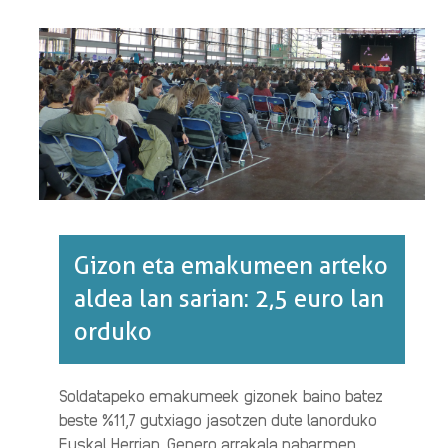
EH
ETA
EUROPAKO
ESTATUAK,
2018.·RI
BURUZ
Gizon eta emakumeen arteko
aldea lan sarian: 2,5 euro lan
orduko
Soldatapeko emakumeek gizonek baino batez
beste %11,7 gutxiago jasotzen dute lanorduko
Euskal Herrian. Genero arrakala nabarmen