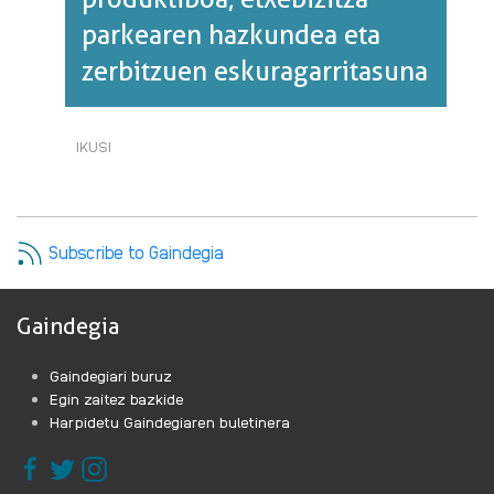
parkearen hazkundea eta
zerbitzuen eskuragarritasuna
IKUSI
LURRALDE
DESOREKAK:
EHUN
PRODUKTIBOA,
ETXEBIZITZA
Subscribe to Gaindegia
PARKEAREN
HAZKUNDEA
ETA
Gaindegia
ZERBITZUEN
ESKURAGARRITASUNA·RI
Gaindegiari buruz
BURUZ
Egin zaitez bazkide
Harpidetu Gaindegiaren buletinera