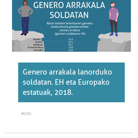
Genero arrakala lanorduko
soldatan. EH eta Europako
estatuak, 2018.
IKUSI
GENERO
ARRAKALA
LANORDUKO
SOLDATAN.