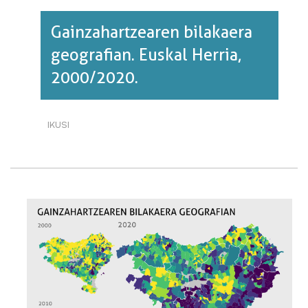
Gainzahartzearen bilakaera
geografian. Euskal Herria,
2000/2020.
IKUSI
GAINZAHARTZEAREN
BILAKAERA
GEOGRAFIAN.
EUSKAL
HERRIA,
2000/2020.·RI
BURUZ