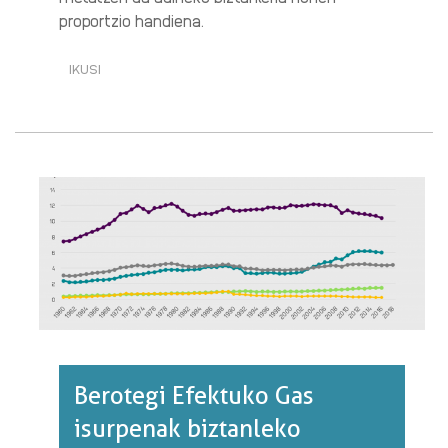
proportzio handiena.
IKUSI
GAINZAHARTZE
HANDIA
DESPOPULATURIKO
GEOGRAFIAN·RI
BURUZ
Berotegi Efektuko Gas
isurpenak biztanleko