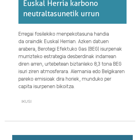
Euskal Herria karbono
neutraltasunetik urrun
Erregai fosilekiko menpekotasuna handia
da oraindik Euskal Herrian. Azken datuen
arabera, Berotegi Efektuko Gas (BEG) isurpenak
murrizteko estrategia desberdinak indarrean
diren arren, urtebetean biztanleko 8,3 tona BEG
isuri ziren atmosferara. Alemania edo Belgikaren
pareko emisioak dira horiek, munduko per
capita isurpenen bikoitza.
IKUSI
EUSKAL
HERRIA
KARBONO
NEUTRALTASUNETIK
URRUN·RI
BURUZ