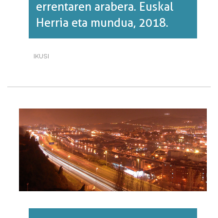
errentaren arabera. Euskal
Herria eta mundua, 2018.
IKUSI
BEROTEGI
EFEKTUKO
GAS
ISURPENAK
BIZTANLEKO
ERRENTAREN
ARABERA.
EUSKAL
HERRIA
ETA
MUNDUA,
2018.·RI
BURUZ