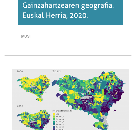
Gainzahartzearen geografia.
Euskal Herria, 2020.
IKUSI
GAINZAHARTZEAREN
GEOGRAFIA.
EUSKAL
HERRIA,
2020.·RI
BURUZ