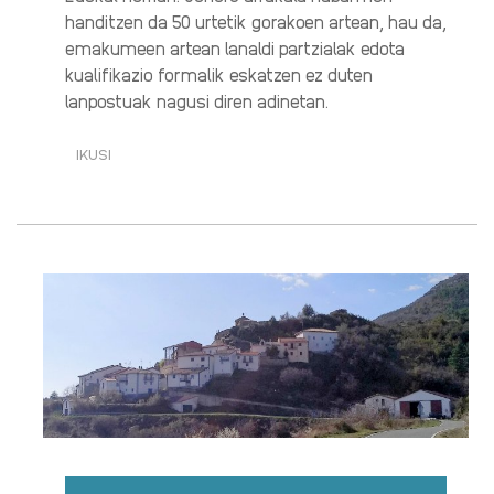
handitzen da 50 urtetik gorakoen artean, hau da,
emakumeen artean lanaldi partzialak edota
kualifikazio formalik eskatzen ez duten
lanpostuak nagusi diren adinetan.
IKUSI
GIZON
ETA
EMAKUMEEN
ARTEKO
ALDEA
LAN
SARIAN:
2,5
EURO
LAN
ORDUKO·RI
BURUZ