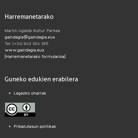
Harremanetarako
Martin Ugalde Kultur Parkea
gaindegia@gaindegia.eus
Tel: (+34) 943 304 365
www.gaindegia.eus
[Harremanetarako formularioa]
Guneko edukien erabilera
Legezko oharrak
Pribatutasun politikak