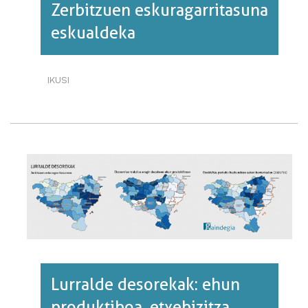
Zerbitzuen eskuragarritasuna
eskualdeka
IKUSI
ZERBITZUEN
ESKURAGARRITASUNA
ESKUALDEKA·RI
BURUZ
Lurralde desorekak: ehun
produktiboa, etxebizitza