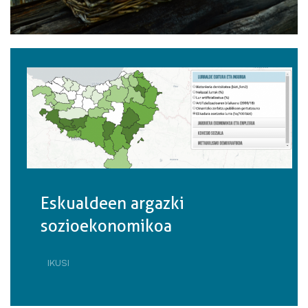
Eskualdeen argazki
sozioekonomikoa
IKUSI
ESKUALDEEN
ARGAZKI
SOZIOEKONOMIKOA·RI
BURUZ