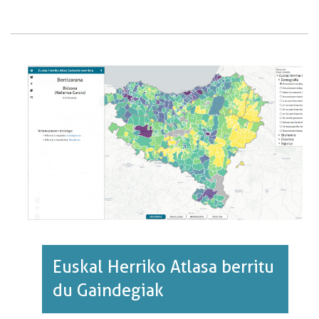
LURRAREN
KALTETAN
DOAZ
UGALTZEN
BASOAK·RI
BURUZ
Euskal Herriko Atlasa berritu
du Gaindegiak