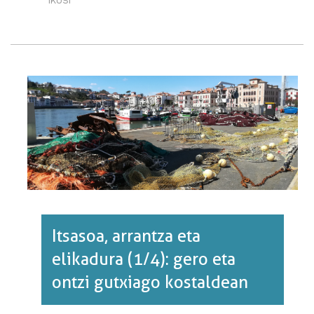
05]
ELIKAGAI
FRESKOEN
GARESTITZEA
ETA
ERREGAIEN
MERKETZE
JOERA
MANTENDU
DA·RI
BURUZ
Itsasoa, arrantza eta
elikadura (1/4): gero eta
ontzi gutxiago kostaldean