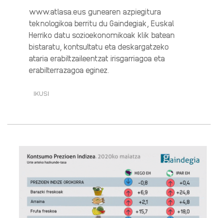
www.atlasa.eus gunearen azpiegitura
teknologikoa berritu du Gaindegiak, Euskal
Herriko datu sozioekonomikoak klik batean
bistaratu, kontsultatu eta deskargatzeko
ataria erabiltzaileentzat irisgarriagoa eta
erabilterrazagoa eginez.
IKUSI
EUSKAL
HERRIKO
ATLASA
BERRITU
DU
GAINDEGIAK·RI
BURUZ