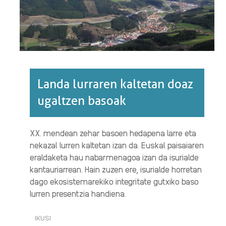
Landa lurraren kaltetan doaz
ugaltzen basoak
XX. mendean zehar basoen hedapena larre eta
nekazal lurren kaltetan izan da. Euskal paisaiaren
eraldaketa hau nabarmenagoa izan da isurialde
kantauriarrean. Hain zuzen ere, isurialde horretan
dago ekosistemarekiko integritate gutxiko baso
lurren presentzia handiena.
IKUSI
LANDA