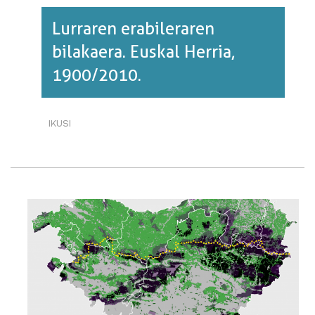
Lurraren erabileraren
bilakaera. Euskal Herria,
1900/2010.
IKUSI
LURRAREN
ERABILERAREN
BILAKAERA.
EUSKAL
HERRIA,
1900/2010.·RI
BURUZ