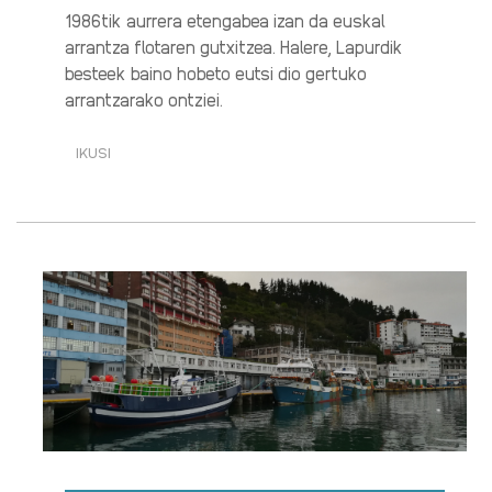
1986tik aurrera etengabea izan da euskal
arrantza flotaren gutxitzea. Halere, Lapurdik
besteek baino hobeto eutsi dio gertuko
arrantzarako ontziei.
IKUSI
ITSASOA,
ARRANTZA
ETA
ELIKADURA
(1/4):
GERO
ETA
ONTZI
GUTXIAGO
KOSTALDEAN·RI
BURUZ