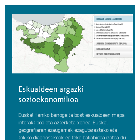
Eskualdeen argazki
sozioekonomikoa
Euskal Herriko berrogeita bost eskualdeen mapa
interaktiboa eta azterketa xehea. Euskal
geografiaren ezaugarriak ezagutarazteko eta
tokiko diagnostikoak egiteko baliabidea izatea du