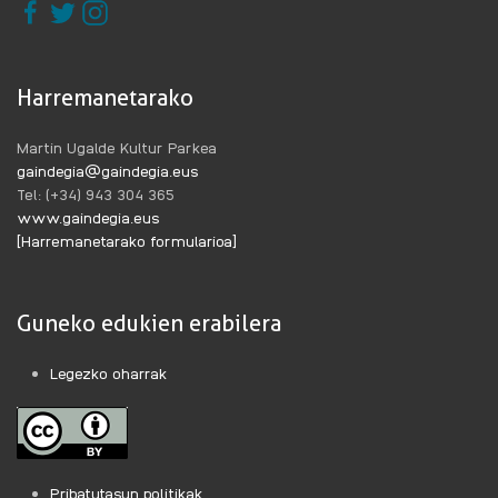
Harremanetarako
Martin Ugalde Kultur Parkea
gaindegia@gaindegia.eus
Tel: (+34) 943 304 365
www.gaindegia.eus
[Harremanetarako formularioa]
Guneko edukien erabilera
Legezko oharrak
Pribatutasun politikak