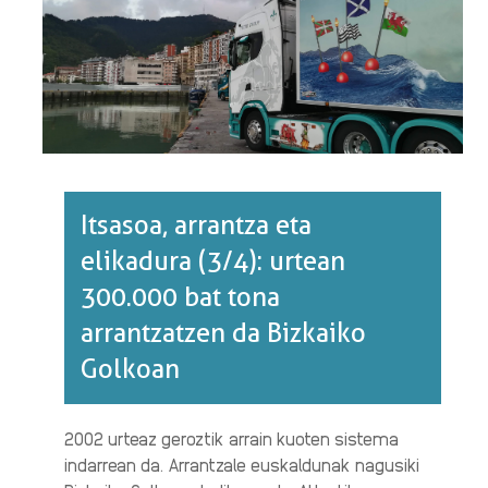
BAXURAKO
ONTZIAK
EUSKAL
PORTUETAKO
ARDATZ·RI
BURUZ
Itsasoa, arrantza eta
elikadura (3/4): urtean
300.000 bat tona
arrantzatzen da Bizkaiko
Golkoan
2002 urteaz geroztik arrain kuoten sistema
indarrean da. Arrantzale euskaldunak nagusiki