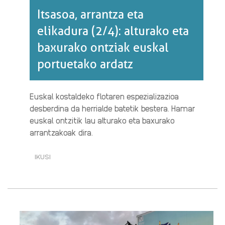
Itsasoa, arrantza eta
elikadura (2/4): alturako eta
baxurako ontziak euskal
portuetako ardatz
Euskal kostaldeko flotaren espezializazioa
desberdina da herrialde batetik bestera. Hamar
euskal ontzitik lau alturako eta baxurako
arrantzakoak dira.
IKUSI
ITSASOA,
ARRANTZA
ETA
ELIKADURA
(2/4):
ALTURAKO
ETA