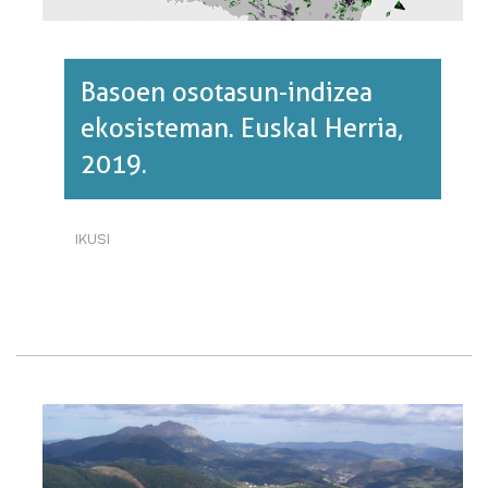
Basoen osotasun-indizea
ekosisteman. Euskal Herria,
2019.
IKUSI
BASOEN
OSOTASUN-
INDIZEA
EKOSISTEMAN.
EUSKAL
HERRIA,
2019.·RI
BURUZ