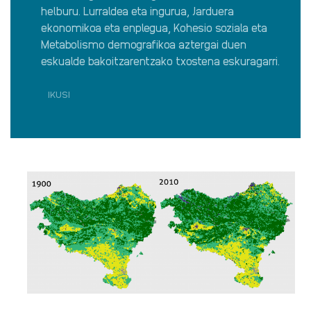
helburu. Lurraldea eta ingurua, Jarduera
ekonomikoa eta enplegua, Kohesio soziala eta
Metabolismo demografikoa aztergai duen
eskualde bakoitzarentzako txostena eskuragarri.
IKUSI
ESKUALDEEN
ARGAZKI
SOZIOEKONOMIKOA·RI
BURUZ