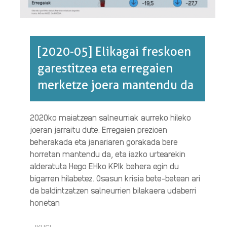
[2020-05] Elikagai freskoen
garestitzea eta erregaien
merketze joera mantendu da
2020ko maiatzean salneurriak aurreko hileko
joeran jarraitu dute. Erregaien prezioen
beherakada eta janariaren gorakada bere
horretan mantendu da, eta iazko urtearekin
alderatuta Hego EHko KPIk behera egin du
bigarren hilabetez. Osasun krisia bete-betean ari
da baldintzatzen salneurrien bilakaera udaberri
honetan
IKUSI
[2020-