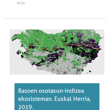
IKUSI
LURRAREN
ERABILERAREN
BILAKAERA.
EUSKAL
HERRIA,
1900/2010.·RI
BURUZ
Basoen osotasun-indizea
ekosisteman. Euskal Herria,
2019.