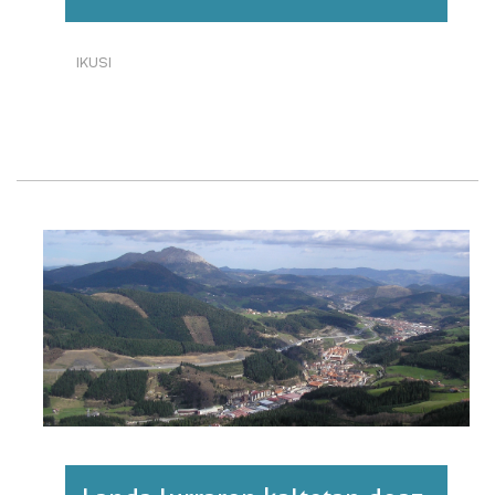
IKUSI
BASOEN
OSOTASUN-
INDIZEA
EKOSISTEMAN.
EUSKAL
HERRIA,
2019.·RI
BURUZ