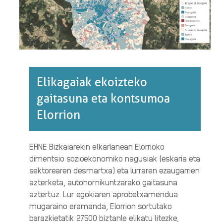
Elikagaiak ekoizteko
gaitasuna eta kontsumoa
Elorrion
EHNE Bizkaiarekin elkarlanean Elorrioko
dimentsio sozioekonomiko nagusiak (eskaria eta
sektorearen desmartxa) eta lurraren ezaugarrien
azterketa, autohornikuntzarako gaitasuna
aztertuz. Lur egokiaren aprobetxamendua
mugaraino eramanda, Elorrion sortutako
barazkietatik 27.500 biztanle elikatu litezke,