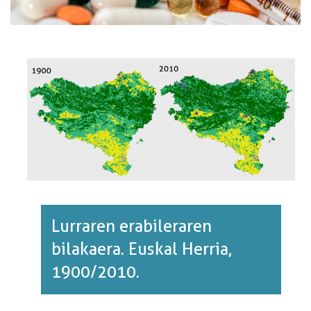
Lurraren erabileraren
bilakaera. Euskal Herria,
1900/2010.