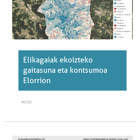
Elikagaiak ekoizteko
gaitasuna eta kontsumoa
Elorrion
IKUSI
ELIKAGAIAK
EKOIZTEKO
GAITASUNA
ETA
KONTSUMOA
ELORRION·RI