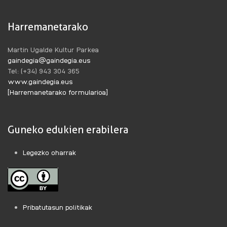
Harremanetarako
Martin Ugalde Kultur Parkea
gaindegia@gaindegia.eus
Tel: (+34) 943 304 365
www.gaindegia.eus
[Harremanetarako formularioa]
Guneko edukien erabilera
Legezko oharrak
Pribatutasun politikak