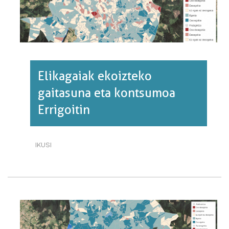
Elikagaiak ekoizteko
gaitasuna eta kontsumoa
Errigoitin
IKUSI
ELIKAGAIAK
EKOIZTEKO
GAITASUNA
ETA
KONTSUMOA
ERRIGOITIN·RI
BURUZ