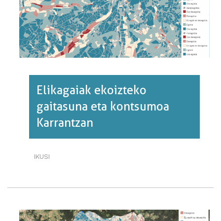
Elikagaiak ekoizteko
gaitasuna eta kontsumoa
Karrantzan
IKUSI
ELIKAGAIAK
EKOIZTEKO
GAITASUNA
ETA
KONTSUMOA
KARRANTZAN·RI
BURUZ