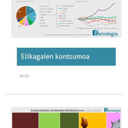
BURUZ
Elikagaien kontsumoa
IKUSI
ELIKAGAIEN
KONTSUMOA·RI
BURUZ