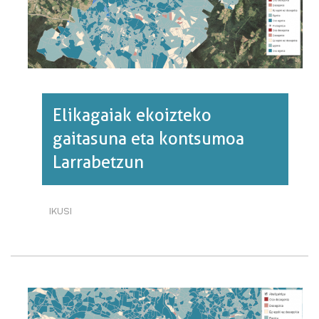
Elikagaiak ekoizteko
gaitasuna eta kontsumoa
Larrabetzun
IKUSI
ELIKAGAIAK
EKOIZTEKO
GAITASUNA
ETA
KONTSUMOA
LARRABETZUN·RI
BURUZ