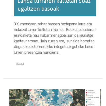
Landa lurraren kaltetan doaz
ugaltzen basoak
XX. mendean zehar basoen hedapena larre eta
nekazal lurren kaltetan izan da. Euskal paisaiaren
eraldaketa hau nabarmenagoa izan da isurialde
kantauriarrean. Hain zuzen ere, isurialde horretan
dago ekosistemarekiko integritate gutxiko baso
lurren presentzia handiena.
IKUSI
LANDA
LURRAREN
KALTETAN
DOAZ
UGALTZEN
BASOAK·RI
BURUZ