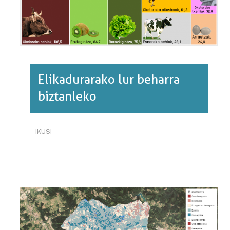
Elikadurarako lur beharra
biztanleko
IKUSI
ELIKADURARAKO
LUR
BEHARRA
BIZTANLEKO·RI
BURUZ