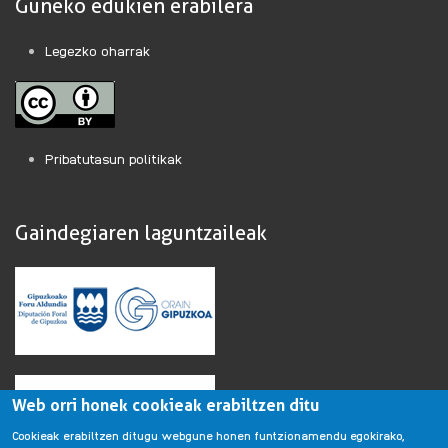
Guneko edukien erabilera
Legezko oharrak
Pribatutasun politikak
Gaindegiaren laguntzaileak
Web orri honek cookieak erabiltzen ditu
Cookieak erabiltzen ditugu webgune honen funtzionamendu egokirako,