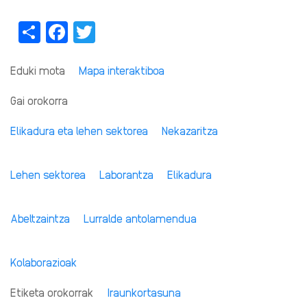
Share
Facebook
Twitter
Eduki mota
Mapa interaktiboa
Gai orokorra
Elikadura eta lehen sektorea
Nekazaritza
Lehen sektorea
Laborantza
Elikadura
Abeltzaintza
Lurralde antolamendua
Kolaborazioak
Etiketa orokorrak
Iraunkortasuna