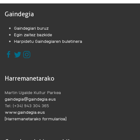
Gaindegia
Gaindegiari buruz
Egin zaitez bazkide
Harpidetu Gaindegiaren buletinera
Harremanetarako
Martin Ugalde Kultur Parkea
gaindegia@gaindegia.eus
Tel: (+34) 943 304 365
www.gaindegia.eus
[Harremanetarako formularioa]