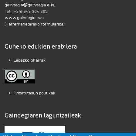
gaindegia@gaindegia.eus
Tel: (+34) 943 304 365
www.gaindegia.eus
[Harremanetarako formularioa]
Guneko edukien erabilera
Legezko oharrak
Pribatutasun politikak
Gaindegiaren laguntzaileak