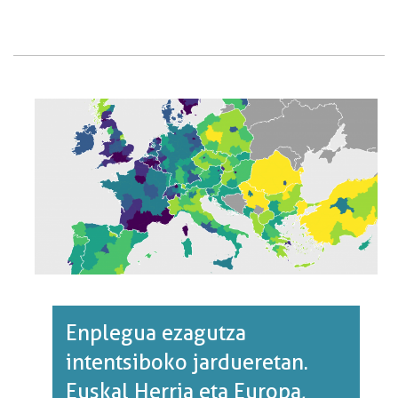
MAILAREN
BILAKAERA.
2014/2021
EPEALDIA.·RI
BURUZ
Enplegua ezagutza
intentsiboko jardueretan.
Euskal Herria eta Europa,