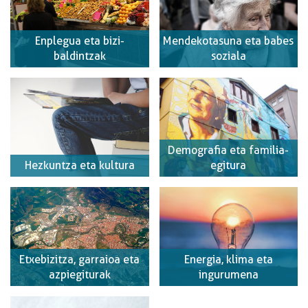
Enplegua eta bizi-
Mendekotasuna eta babes
baldintzak
soziala
Demografia eta familia-
Hezkuntza eta kultura
egitura
Etxebizitza, garraioa eta
Energia, klima eta
azpiegiturak
ingurumena