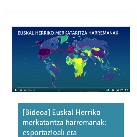
OSAERA
JARDUERA-
ADARREN
ARABERA
(%).
2000/2020
EPEALDIA.·RI
BURUZ
[Bideoa] Euskal Herriko
merkataritza harremanak:
esportazioak eta