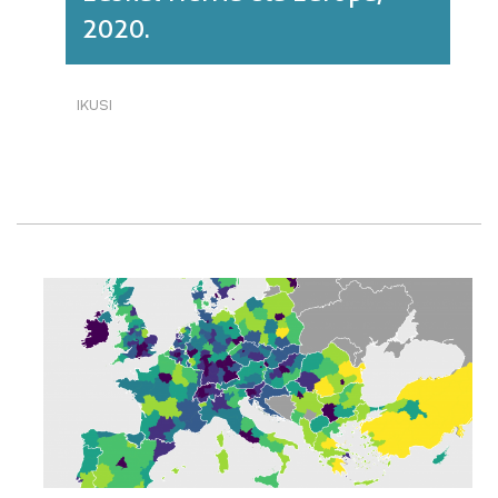
2020.
IKUSI
ENPLEGUA
EZAGUTZA
INTENTSIBOKO
JARDUERETAN.
EUSKAL
HERRIA
ETA
EUROPA,
2020.·RI
BURUZ