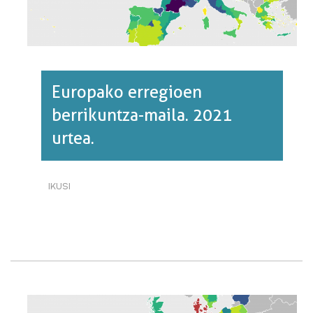
Europako erregioen
berrikuntza-maila. 2021
urtea.
IKUSI
EUROPAKO
ERREGIOEN
BERRIKUNTZA-
MAILA.
2021
URTEA.·RI
BURUZ