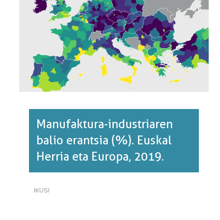
EUROPA,
2020.·RI
BURUZ
Manufaktura-industriaren
balio erantsia (%). Euskal
Herria eta Europa, 2019.
IKUSI
MANUFAKTURA-
INDUSTRIAREN
BALIO