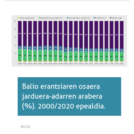
ERANTSIA
(%).
EUSKAL
HERRIA
ETA
EUROPA,
2019.·RI
BURUZ
Balio erantsiaren osaera
jarduera-adarren arabera
(%). 2000/2020 epealdia.
IKUSI
BALIO
ERANTSIAREN