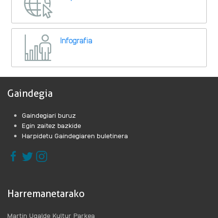
Infografia
Gaindegia
Gaindegiari buruz
Egin zaitez bazkide
Harpidetu Gaindegiaren buletinera
Harremanetarako
Martin Ugalde Kultur Parkea