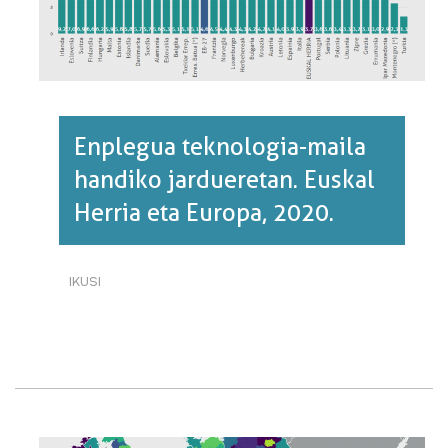
Enplegua teknologia-maila
handiko jardueretan. Euskal
Herria eta Europa, 2020.
IKUSI
ENPLEGUA
TEKNOLOGIA-
MAILA
HANDIKO
JARDUERETAN.
EUSKAL
HERRIA
ETA