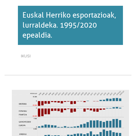
Euskal Herriko esportazioak,
lurraldeka. 1995/2020
epealdia.
IKUSI
EUSKAL
HERRIKO
ESPORTAZIOAK,
LURRALDEKA.
1995/2020
EPEALDIA.·RI
BURUZ