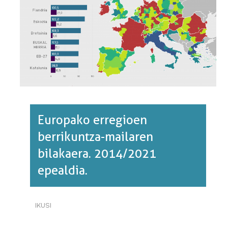
Europako erregioen
berrikuntza-mailaren
bilakaera. 2014/2021
epealdia.
IKUSI
EUROPAKO
ERREGIOEN
BERRIKUNTZA-