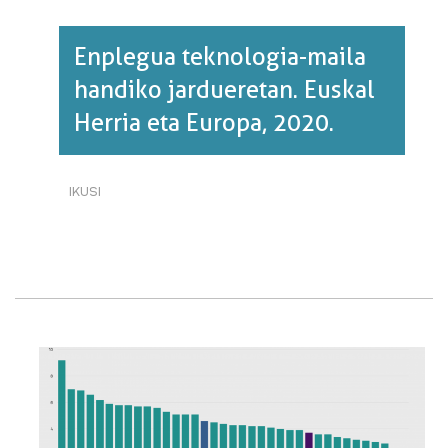
Enplegua teknologia-maila
handiko jardueretan. Euskal
Herria eta Europa, 2020.
IKUSI
ENPLEGUA
TEKNOLOGIA-
MAILA
HANDIKO
JARDUERETAN.
EUSKAL
HERRIA
ETA
EUROPA,
2020.·RI
BURUZ