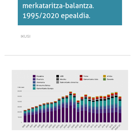
merkataritza-balantza.
1995/2020 epealdia.
IKUSI
[BIDEOA]
EUSKAL
HERRIKO
MERKATARITZA
HARREMANAK:
ESPORTAZIOAK
ETA
MERKATARITZA-
BALANTZA.
1995/2020
EPEALDIA.·RI
BURUZ