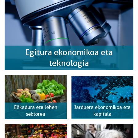
Egitura ekonomikoa eta
teknologia
Elikadura eta lehen
Jarduera ekonomikoa eta
sektorea
kapitala