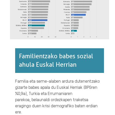
URTEAN·RI
BURUZ
Familientzako babes sozial
ahula Euskal Herrian
Familia eta seme-alaben ardura dutenentzako
gizarte babes apala du Euskal Herriak (BPGren
%0,9a), Turkia eta Errumaniaren
parekoa, belaunaldi ordezkapen traketsa
eragingo duen krisi demografiko baten erdian
ere.