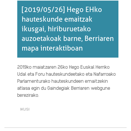
[2019/05/26] Hego EHko
hauteskunde emaitzak
ikusgai, hiriburuetako
auzoetakoak barne, Berriaren
mapa interaktiboan
2019ko maiatzaren 26ko Hego Euskal Herriko
Udal eta Foru hauteskundeetako eta Nafarroako
Parlamenturako hauteskundeen emaitzekin
atlasa egin du Gaindegiak Berriaren webgune
berezirako.
IKUSI
[2019/05/26]
HEGO
EHKO
HAUTESKUNDE