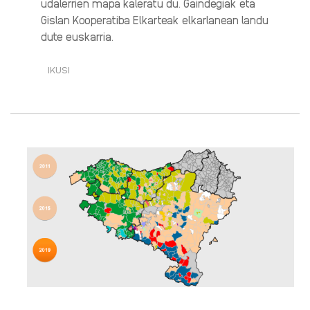
udalerrien mapa kaleratu du. Gaindegiak eta
Gislan Kooperatiba Elkarteak elkarlanean landu
dute euskarria.
IKUSI
UDALERRI
EUSKALDUNEN
GEOGRAFIA·RI
BURUZ