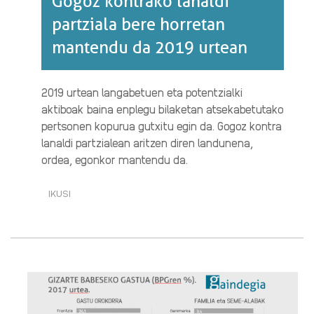
Gogoz kontrako lanaldi
partziala bere horretan
mantendu da 2019 urtean
2019 urtean langabetuen eta potentzialki
aktiboak baina enplegu bilaketan atsekabetutako
pertsonen kopurua gutxitu egin da. Gogoz kontra
lanaldi partzialean aritzen diren landunena,
ordea, egonkor mantendu da.
IKUSI
GOGOZ
KONTRAKO
LANALDI
PARTZIALA
BERE
HORRETAN
MANTENDU
DA
2019