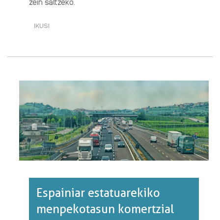
zein saltzeko.
IKUSI
EUSKAL
HERRIA
ETA
KATALUNIAREN
ARTEKO
HARREMAN
KOMERTZIALA
HOZTEN·RI
BURUZ
Espainiar estatuarekiko
menpekotasun komertzial