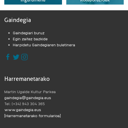
Gaindegia
Gaindegiari buruz
Egin zaitez bazkide
Harpidetu Gaindegiaren buletinera
Harremanetarako
Martin Ugalde Kultur Parkea
gaindegia@gaindegia.eus
Tel: (+34) 943 304 365
www.gaindegia.eus
[Harremanetarako formularioa]