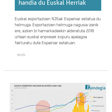
handia du Euskal Herriak
Euskal esportazioen %35ak Espainiar estatua du
helmuga. Esportazioen helmuga nagusia izanik
ere, azken bi hamarkadeekin alderatuta 2018
urtean euskal enpresek kopuru apalagoa
fakturatu dute Espainiar estatuan.
IKUSI
ESPAINIAR
ESTATUAREKIKO
MENPEKOTASUN
KOMERTZIAL
HANDIA
DU
EUSKAL
HERRIAK·RI
BURUZ