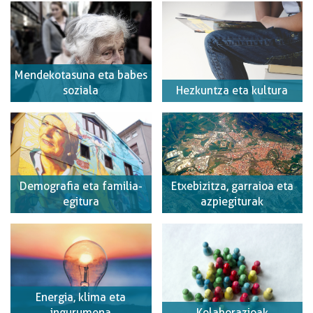
Mendekotasuna eta babes
soziala
Hezkuntza eta kultura
Demografia eta familia-
Etxebizitza, garraioa eta
egitura
azpiegiturak
Energia, klima eta
ingurumena
Kolaborazioak