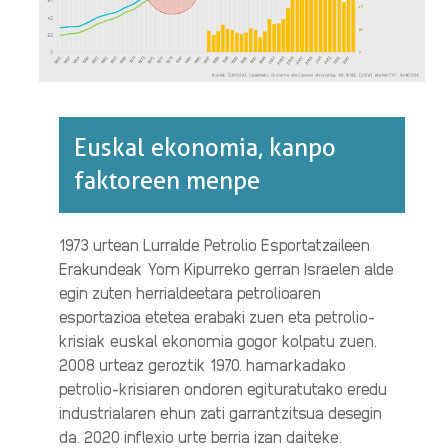
Euskal ekonomia, kanpo
faktoreen menpe
1973 urtean Lurralde Petrolio Esportatzaileen
Erakundeak Yom Kipurreko gerran Israelen alde
egin zuten herrialdeetara petrolioaren
esportazioa etetea erabaki zuen eta petrolio-
krisiak euskal ekonomia gogor kolpatu zuen.
2008 urteaz geroztik 1970. hamarkadako
petrolio-krisiaren ondoren egituratutako eredu
industrialaren ehun zati garrantzitsua desegin
da. 2020 inflexio urte berria izan daiteke.