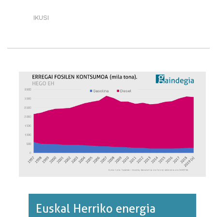
IKUSI
FAMILIENTZAKO
BABES
SOZIAL
AHULA
EUSKAL
HERRIAN·RI
BURUZ
Euskal Herriko energia