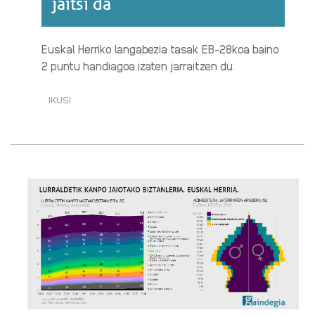
jaitsi da
Euskal Herriko langabezia tasak EB-28koa baino
2 puntu handiagoa izaten jarraitzen du.
IKUSI
[2019-
II]
EUSKAL
HERRIKO
LANGABEZIA-
TASA
%8,30ERA
JAITSI
DA·RI
BURUZ