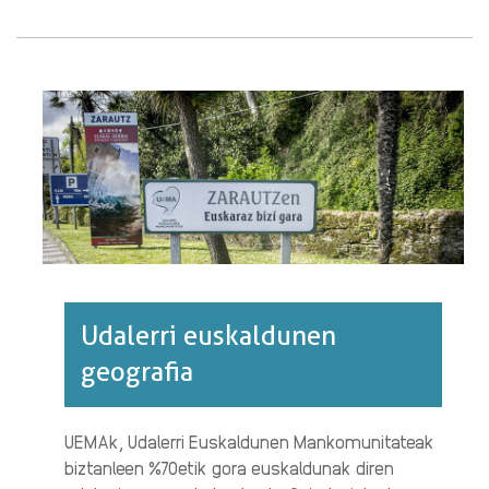
HARRERA
HERRI
BAT,
ERREALITATE
BI·RI
BURUZ
Udalerri euskaldunen
geografia
UEMAk, Udalerri Euskaldunen Mankomunitateak
biztanleen %70etik gora euskaldunak diren