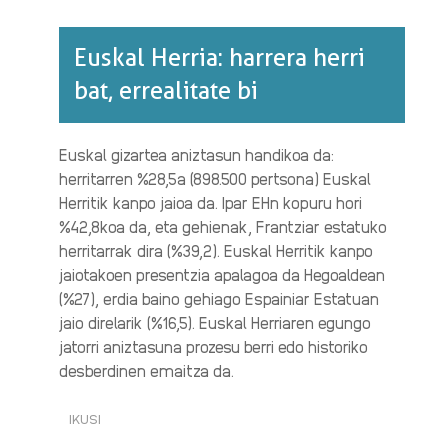
Euskal Herria: harrera herri
bat, errealitate bi
Euskal gizartea aniztasun handikoa da:
herritarren %28,5a (898.500 pertsona) Euskal
Herritik kanpo jaioa da. Ipar EHn kopuru hori
%42,8koa da, eta gehienak, Frantziar estatuko
herritarrak dira (%39,2). Euskal Herritik kanpo
jaiotakoen presentzia apalagoa da Hegoaldean
(%27), erdia baino gehiago Espainiar Estatuan
jaio direlarik (%16,5). Euskal Herriaren egungo
jatorri aniztasuna prozesu berri edo historiko
desberdinen emaitza da.
IKUSI
EUSKAL
HERRIA: