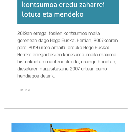
kontsumoa eredu zaharrei
lotuta eta mendeko
2019an erregai fosilen kontsumoa maila
gorenean dago Hego Euskal Herrian, 2007koaren
pare. 2019 urtea amaitu orduko Hego Euskal
Herriko erregai fosilen kontsumo-maila maximo
historikoetan mantenduko da, oraingo honetan,
dieselaren nagusitasuna 2007 urtean baino
handiagoa delarik.
IKUSI
EUSKAL
HERRIKO
ENERGIA
KONTSUMOA
EREDU
ZAHARREI
LOTUTA