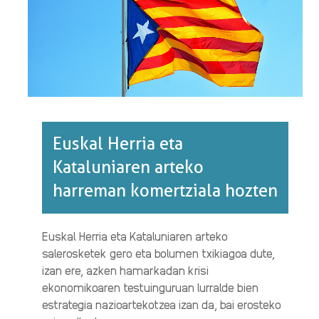
ETA
MENDEKO·RI
BURUZ
Euskal Herria eta
Kataluniaren arteko
harreman komertziala hozten
Euskal Herria eta Kataluniaren arteko
salerosketek gero eta bolumen txikiagoa dute,
izan ere, azken hamarkadan krisi
ekonomikoaren testuinguruan lurralde bien
estrategia nazioartekotzea izan da, bai erosteko