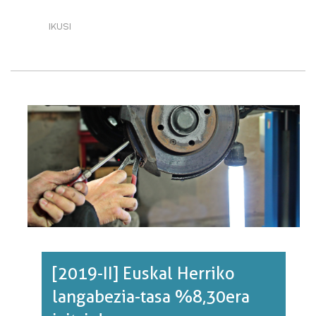
IKUSI
EUSKAL
EKONOMIA,
KANPO
FAKTOREEN
MENPE·RI
BURUZ
[2019-II] Euskal Herriko
langabezia-tasa %8,30era