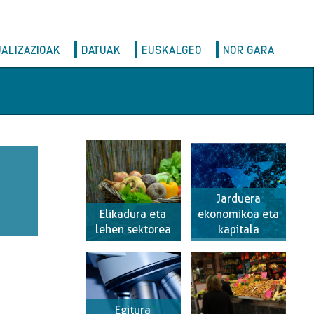
UALIZAZIOAK
DATUAK
EUSKALGEO
NOR GARA
Jarduera
Elikadura eta
ekonomikoa eta
lehen sektorea
kapitala
Egitura