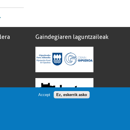
lera
Gaindegiaren laguntzaileak
Accept
Ez, eskerrik asko
Gaindegia laguntzen duten erakundeen
zerrenda