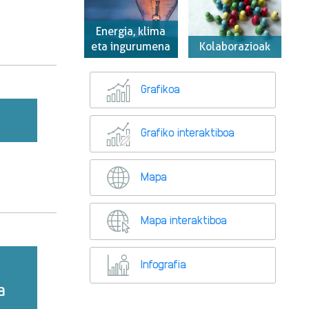
Energia, klima
eta ingurumena
Kolaborazioak
Grafikoa
Grafiko interaktiboa
Mapa
Mapa interaktiboa
Infografia
a