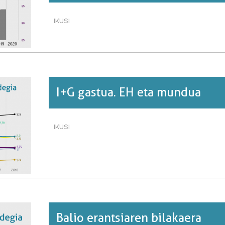
IKUSI
ETXEBIZITZA
LIBREAREN
ETA
ALOKAIRUKOAREN
PREZIO
BILAKAERA·RI
BURUZ
I+G gastua. EH eta mundua
IKUSI
I+G
GASTUA.
EH
ETA
MUNDUA·RI
BURUZ
Balio erantsiaren bilakaera