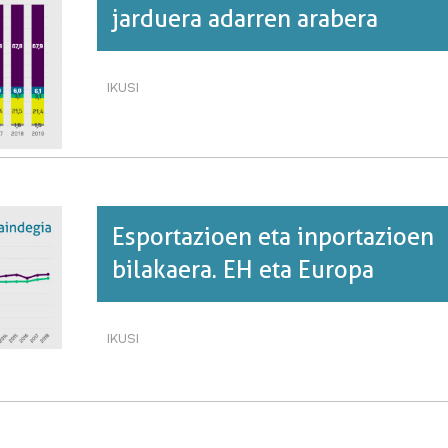
jarduera adarren arabera
IKUSI
BALIO
ERANTSIAREN
BILAKAERA
JARDUERA
ADARREN
ARABERA·RI
BURUZ
Esportazioen eta inportazioen
bilakaera. EH eta Europa
IKUSI
ESPORTAZIOEN
ETA
INPORTAZIOEN
BILAKAERA.
EH
ETA