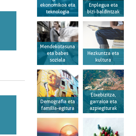
ekonomikoa eta
Enplegua eta
teknologia
bizi-baldintzak
Mendekotasuna
eta babes
Hezkuntza eta
soziala
kultura
Etxebizitza,
Demografia eta
garraioa eta
familia-egitura
azpiegiturak