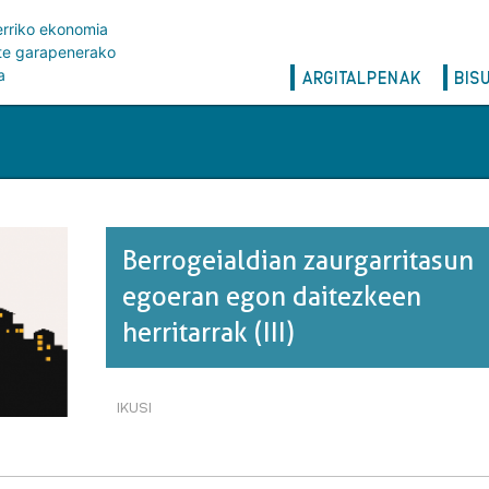
erriko ekonomia
rte garapenerako
Main
a
ARGITALPENAK
BIS
navigation
Berrogeialdian zaurgarritasun
egoeran egon daitezkeen
herritarrak (III)
IKUSI
BERROGEIALDIAN
ZAURGARRITASUN
EGOERAN
EGON