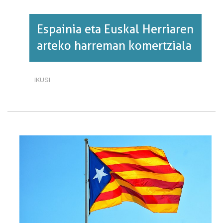
Espainia eta Euskal Herriaren
arteko harreman komertziala
IKUSI
ESPAINIA
ETA
EUSKAL
HERRIAREN
ARTEKO
HARREMAN
KOMERTZIALA·RI
BURUZ