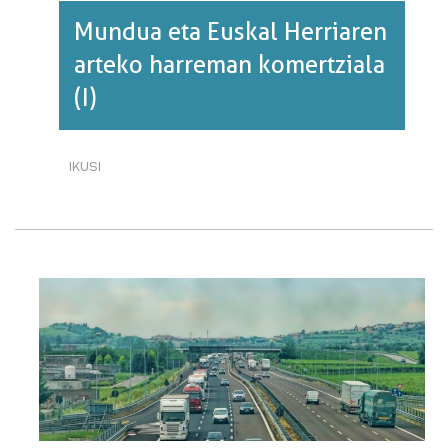
Mundua eta Euskal Herriaren
arteko harreman komertziala
(I)
IKUSI
MUNDUA
ETA
EUSKAL
HERRIAREN
ARTEKO
HARREMAN
KOMERTZIALA
(I)·RI
BURUZ