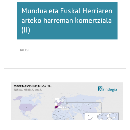
Mundua eta Euskal Herriaren
arteko harreman komertziala
(II)
IKUSI
MUNDUA
ETA
EUSKAL
HERRIAREN
ARTEKO
HARREMAN
KOMERTZIALA
(II)·RI
BURUZ