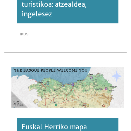
turistikoa: atzealdea,
ingelesez
IKUSI
EUSKAL
HERRIKO
MAPA
TURISTIKOA:
ATZEALDEA,
INGELESEZ·RI
BURUZ
Euskal Herriko mapa