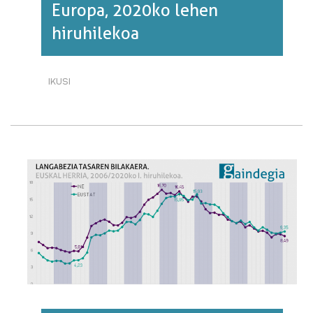
Europa, 2020ko lehen
hiruhilekoa
IKUSI
LANGABEZIA
TASA.
EH
ETA
EUROPA,
2020KO
LEHEN
HIRUHILEKOA·RI
BURUZ