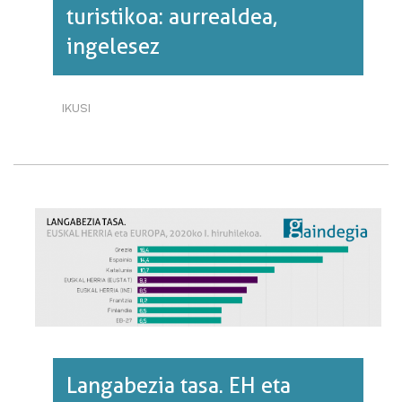
turistikoa: aurrealdea,
ingelesez
IKUSI
EUSKAL
HERRIKO
MAPA
TURISTIKOA:
AURREALDEA,
INGELESEZ·RI
BURUZ
Langabezia tasa. EH eta