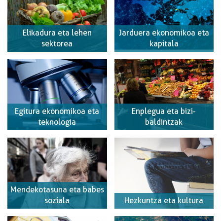
Elikadura eta lehen
Jarduera ekonomikoa eta
sektorea
kapitala
Egitura ekonomikoa eta
Enplegua eta bizi-
teknologia
baldintzak
Mendekotasuna eta babes
soziala
Hezkuntza eta kultura