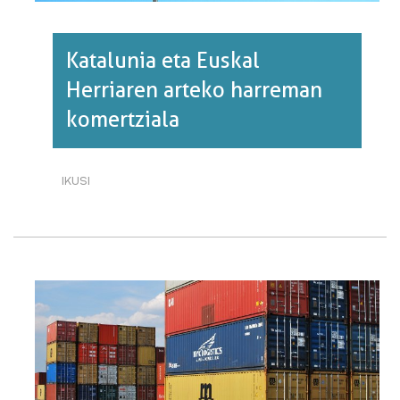
Katalunia eta Euskal
Herriaren arteko harreman
komertziala
IKUSI
KATALUNIA
ETA
EUSKAL
HERRIAREN
ARTEKO
HARREMAN
KOMERTZIALA·RI
BURUZ