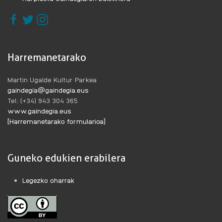
Harremanetarako
Martin Ugalde Kultur Parkea
gaindegia@gaindegia.eus
Tel: (+34) 943 304 365
www.gaindegia.eus
[Harremanetarako formularioa]
Guneko edukien erabilera
Legezko oharrak