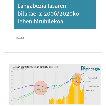
Langabezia tasaren
bilakaera: 2006/2020ko
lehen hiruhilekoa
IKUSI
LANGABEZIA
TASAREN
BILAKAERA:
2006/2020KO
LEHEN
HIRUHILEKOA·RI
BURUZ