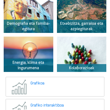
Demografia eta familia-
Etxebizitza, garraioa eta
egitura
azpiegiturak
Energia, klima eta
ingurumena
Kolaborazioak
Grafikoa
Grafiko interaktiboa