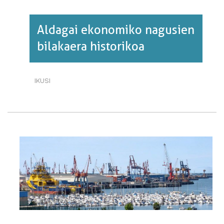
Aldagai ekonomiko nagusien
bilakaera historikoa
IKUSI
ALDAGAI
EKONOMIKO
NAGUSIEN
BILAKAERA
HISTORIKOA·RI
BURUZ