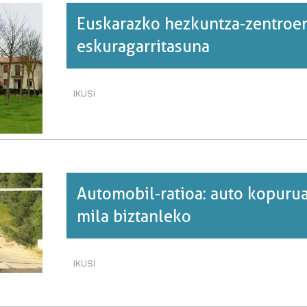
Euskarazko hezkuntza-zentroe
eskuragarritasuna
IKUSI
EUSKARAZKO
HEZKUNTZA-
ZENTROEN
ESKURAGARRITASUNA·RI
BURUZ
Automobil-ratioa: auto kopuru
mila biztanleko
IKUSI
AUTOMOBIL-
RATIOA:
AUTO
KOPURUA