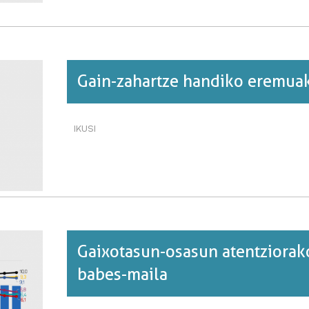
BILAKAERA
LURRALDEAN·RI
BURUZ
Gain-zahartze handiko eremua
IKUSI
GAIN-
ZAHARTZE
HANDIKO
EREMUAK·RI
BURUZ
Gaixotasun-osasun atentziorak
babes-maila