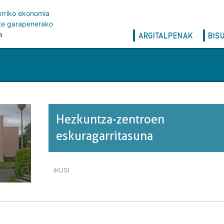
erriko ekonomia
rte garapenerako
Main
a
ARGITALPENAK
BIS
navigation
Hezkuntza-zentroen
eskuragarritasuna
IKUSI
HEZKUNTZA-
ZENTROEN
ESKURAGARRITASUNA·RI
BURUZ