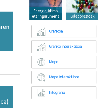
Energia, klima
eta ingurumena
Kolaborazioak
aren
Grafikoa
Grafiko interaktiboa
Mapa
Mapa interaktiboa
Infografia
dea)