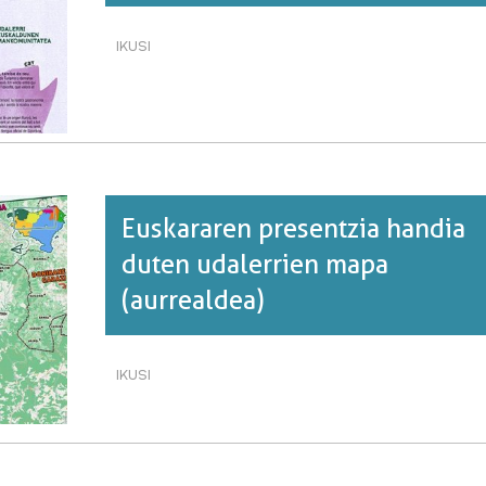
BURUZ
IKUSI
EUSKARAREN
PRESENTZIA
HANDIA
DUTEN
UDALERRIEN
MAPA
(ATZEALDEA)·RI
BURUZ
Euskararen presentzia handia
duten udalerrien mapa
(aurrealdea)
IKUSI
EUSKARAREN
PRESENTZIA
HANDIA
DUTEN
UDALERRIEN