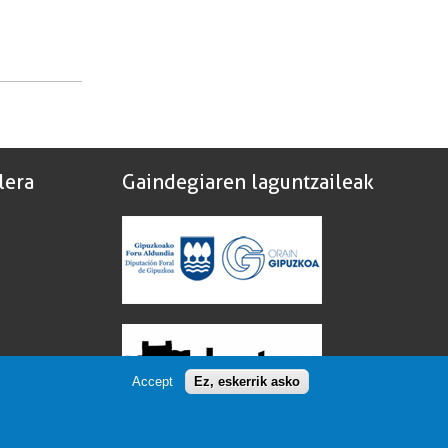
lera
Gaindegiaren laguntzaileak
Accept
Ez, eskerrik asko
Gaindegia laguntzen duten erakundeen