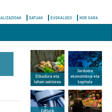
UALIZAZIOAK
DATUAK
EUSKALGEO
NOR GARA
Jarduera
Elikadura eta
ekonomikoa eta
lehen sektorea
kapitala
Egitura