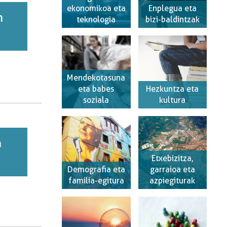
ekonomikoa eta
Enplegua eta
n
teknologia
bizi-baldintzak
Mendekotasuna
eta babes
Hezkuntza eta
soziala
kultura
a
Etxebizitza,
Demografia eta
garraioa eta
familia-egitura
azpiegiturak