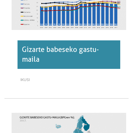
LANALDI
PARTZIALA·RI
BURUZ
Gizarte babeseko gastu-
maila
IKUSI
GIZARTE
BABESEKO
GASTU-
MAILA·RI
BURUZ