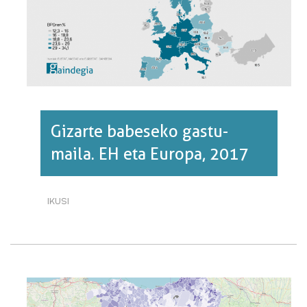
Gizarte babeseko gastu-
maila. EH eta Europa, 2017
IKUSI
GIZARTE
BABESEKO
GASTU-
MAILA.
EH
ETA
EUROPA,
2017·RI