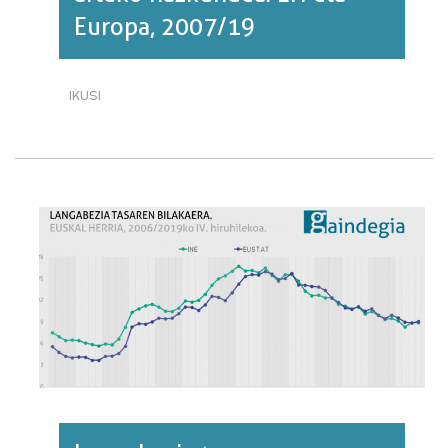
Europa, 2007/19
IKUSI
PREZIOEN
BILAKAERA:
URTE
ARTEKO
HAZKUNDEA.
EH
ETA
EUROPA,
2007/19·RI
BURUZ