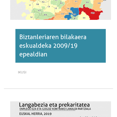
BURUZ
Biztanleriaren bilakaera
eskualdeka 2009/19
epealdian
IKUSI
BIZTANLERIAREN
BILAKAERA
ESKUALDEKA
2009/19
EPEALDIAN·RI
BURUZ