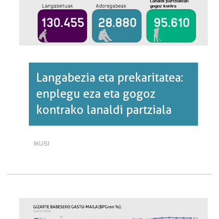
Langabezia eta prekaritatea:
enplegu eza eta gogoz
kontrako lanaldi partziala
IKUSI
LANGABEZIA
ETA
PREKARITATEA:
ENPLEGU
EZA
ETA
GOGOZ
KONTRAKO