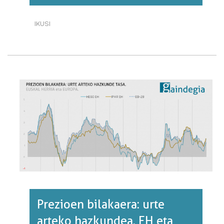
IKUSI
PREZIOEN
BILAKAERA
TALDEKA:
URTE
ARTEKO
HAZKUNDEA·RI
BURUZ
Prezioen bilakaera: urte
arteko hazkundea. EH eta