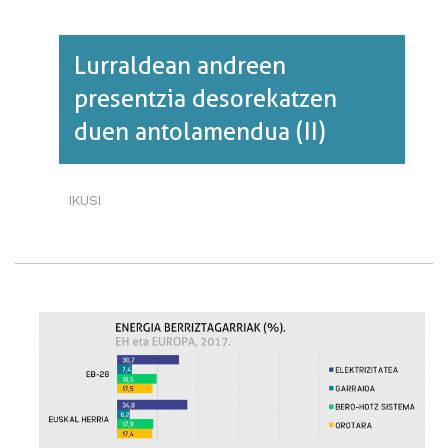
Lurraldean andreen
presentzia desorekatzen
duen antolamendua (II)
IKUSI
LURRALDEAN
ANDREEN
PRESENTZIA
DESOREKATZEN
DUEN
ANTOLAMENDUA
(II)·RI
BURUZ