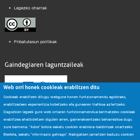
Legezko oharrak
Pribatutasun politikak
Gaindegiaren laguntzaileak
Web orri honek cookieak erabiltzen ditu
Cookieak erabiltzen ditugu webgune honen funtzionamendu egokirako,
erabiltzaileen esperientzia hobetzeko eta gunearen trafikoa aztertzeko.
Dagozkien legeek gure web orriaren funtzionamendua bermatzeko cookieak
erabiltzea ahalbidetzen diguten arren, gainerakoentzako beharrezkoa dugu
zure baimena. "Ados" botoia sakatu cookien erabilera-baldintzak onartzeko.
Bestela, sakatu "informazio gehiago". Nabigatzen jarraitzen baduzu cookien