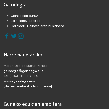
Gaindegia
Gaindegiari buruz
Egin zaitez bazkide
Harpidetu Gaindegiaren buletinera
Harremanetarako
Martin Ugalde Kultur Parkea
gaindegia@gaindegia.eus
Tel: (+34) 943 304 365
www.gaindegia.eus
[Harremanetarako formularioa]
Guneko edukien erabilera