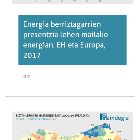
Energia berriztagarrien
presentzia lehen mailako
energian. EH eta Europa,
2017
IKUSI
ENERGIA
BERRIZTAGARRIEN
PRESENTZIA
LEHEN
MAILAKO
ENERGIAN.
EH
ETA
EUROPA,
2017·RI