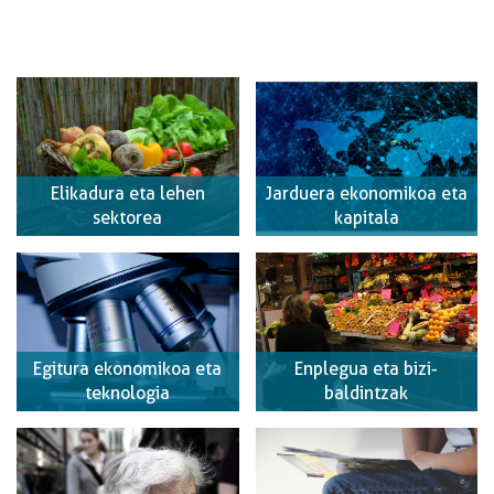
BURUZ
Elikadura eta lehen
Jarduera ekonomikoa eta
sektorea
kapitala
Egitura ekonomikoa eta
Enplegua eta bizi-
teknologia
baldintzak