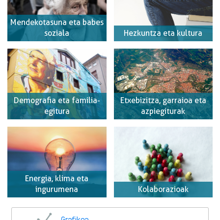
Mendekotasuna eta babes
soziala
Hezkuntza eta kultura
Demografia eta familia-
Etxebizitza, garraioa eta
egitura
azpiegiturak
Energia, klima eta
ingurumena
Kolaborazioak
Grafikoa