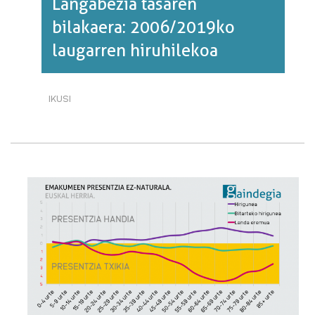
Langabezia tasaren
bilakaera: 2006/2019ko
laugarren hiruhilekoa
IKUSI
LANGABEZIA
TASAREN
BILAKAERA:
2006/2019KO
LAUGARREN
HIRUHILEKOA·RI
BURUZ